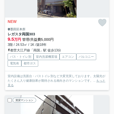
NEW
墨田区本所
レガスタ両国
303
9.5
万円
管理/共益費5,000円
3階 / 24.53㎡ / 1K /築18年
都営大江戸線「両国」駅 徒歩13分
バス・トイレ別
室内洗濯機置場
エアコン
バルコニー
電気有
都市ガス
室内設備は洗面台・バストイレ別など大変充実しております。太陽光が
たくさん入り健康効果が期待される南向きのマンションです。...
もっと
見る
賃貸マンション