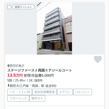
賃貸マンション
墨田区亀沢
ステージファースト両国Ⅱアジールコート
13.5
万円
管理/共益費5,000円
5階 / 25.49㎡ / 1K /築8年
都営大江戸線「両国」駅 徒歩9分
バス・トイレ別
室内洗濯機置場
エアコン
バルコニー
フローリング
都市ガス