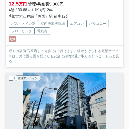
12.5
万円
管理/共益費9,000円
4階 / 30.88㎡ / 1K /築12年
都営大江戸線「両国」駅 徒歩12分
バス・トイレ別
室内洗濯機置場
エアコン
バルコニー
フローリング
電気有
敷0
近くの福助 石原店まで徒歩1分で行けます。鍵がかけられる宅配ボック
スは、外に置く置き配よりも安全に荷物の受け取りを行うこ...
もっと見
る
賃貸マンション