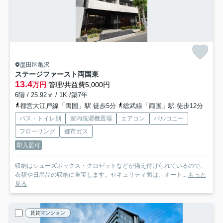
墨田区亀沢
ステージファースト両国東
13.4
万円
管理/共益費5,000円
6階 / 25.92㎡ / 1K /築7年
都営大江戸線「両国」駅 徒歩5分
総武線「両国」駅 徒歩12分
バス・トイレ別
室内洗濯機置場
エアコン
バルコニー
フローリング
都市ガス
即入居可
収納はシューズボックス・クロゼットなどが備え付けられているので、
衣類や日用品の収納に重宝します。セキュリティ面は、オート...
もっと
見る
賃貸マンション