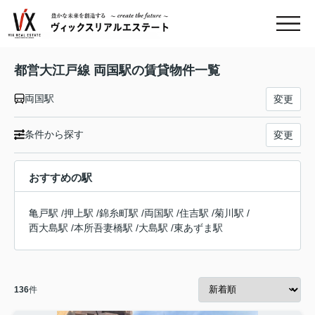
都営大江戸線 両国駅の賃貸物件一覧
両国駅
変更
条件から探す
変更
おすすめの駅
亀戸駅
/
押上駅
/
錦糸町駅
/
両国駅
/
住吉駅
/
菊川駅
/
西大島駅
/
本所吾妻橋駅
/
大島駅
/
東あずま駅
136
件