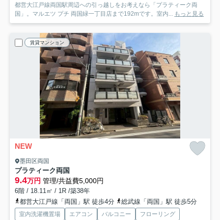
都営大江戸線両国駅周辺への引っ越しをお考えなら「プラティーク両
国」。マルエツ プチ 両国緑一丁目店まで192mです。室内...
もっと見る
賃貸マンション
NEW
墨田区両国
プラティーク両国
9.4
万円
管理/共益費5,000円
6階 / 18.11㎡ / 1R /築38年
都営大江戸線「両国」駅 徒歩4分
総武線「両国」駅 徒歩5分
室内洗濯機置場
エアコン
バルコニー
フローリング