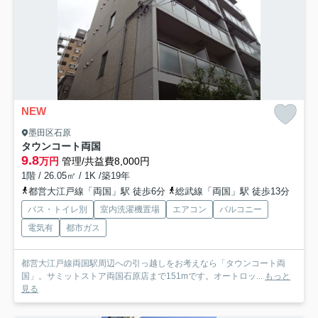
NEW
墨田区石原
タウンコート両国
9.8
万円
管理/共益費8,000円
1階 / 26.05㎡ / 1K /築19年
都営大江戸線「両国」駅 徒歩6分
総武線「両国」駅 徒歩13分
バス・トイレ別
室内洗濯機置場
エアコン
バルコニー
電気有
都市ガス
都営大江戸線両国駅周辺への引っ越しをお考えなら「タウンコート両
国」。サミットストア両国石原店まで151mです。オートロッ...
もっと
見る