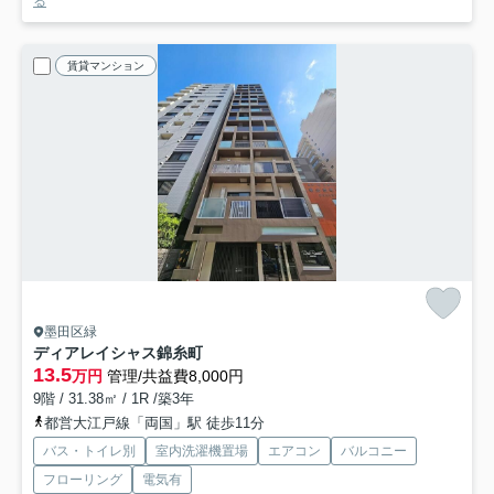
る
賃貸マンション
墨田区緑
ディアレイシャス錦糸町
13.5
万円
管理/共益費8,000円
9階 / 31.38㎡ / 1R /築3年
都営大江戸線「両国」駅 徒歩11分
バス・トイレ別
室内洗濯機置場
エアコン
バルコニー
フローリング
電気有