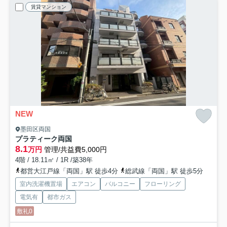
賃貸マンション
NEW
墨田区両国
プラティーク両国
8.1
万円
管理/共益費5,000円
4階 / 18.11㎡ / 1R /築38年
都営大江戸線「両国」駅 徒歩4分
総武線「両国」駅 徒歩5分
室内洗濯機置場
エアコン
バルコニー
フローリング
電気有
都市ガス
敷礼0