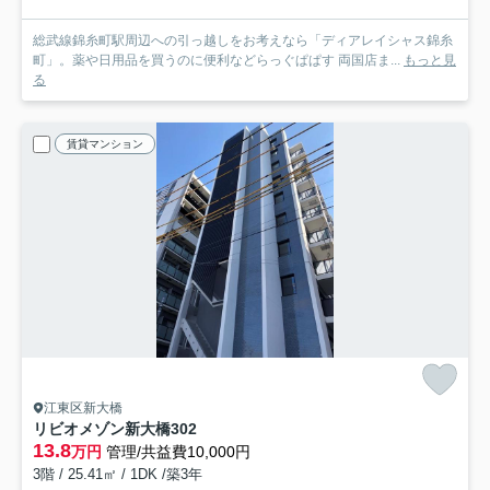
総武線錦糸町駅周辺への引っ越しをお考えなら「ディアレイシャス錦糸
町」。薬や日用品を買うのに便利などらっぐぱぱす 両国店ま...
もっと見
る
賃貸マンション
江東区新大橋
リビオメゾン新大橋
302
13.8
万円
管理/共益費10,000円
3階 / 25.41㎡ / 1DK /築3年