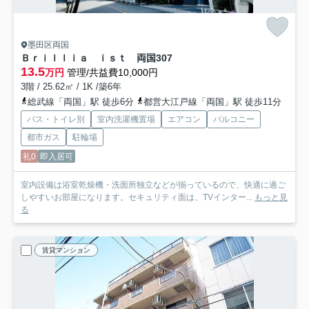
墨田区両国
Ｂｒｉｌｌｉａ ｉｓｔ 両国
307
13.5
万円
管理/共益費10,000円
3階 / 25.62㎡ / 1K /築6年
総武線「両国」駅 徒歩6分
都営大江戸線「両国」駅 徒歩11分
バス・トイレ別
室内洗濯機置場
エアコン
バルコニー
都市ガス
駐輪場
礼0
即入居可
室内設備は浴室乾燥機・洗面所独立などが揃っているので、快適に過ご
しやすいお部屋になります。セキュリティ面は、TVインター...
もっと見
る
賃貸マンション