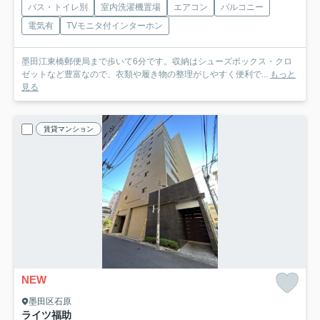
バス・トイレ別
室内洗濯機置場
エアコン
バルコニー
電気有
TVモニタ付インターホン
墨田江東橋郵便局まで歩いて6分です。収納はシューズボックス・クロ
ゼットなど豊富なので、衣類や履き物の整理がしやすく便利で...
もっと
見る
賃貸マンション
NEW
墨田区石原
ライツ福助