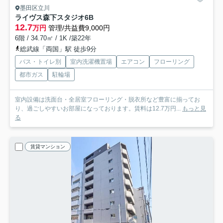
墨田区立川
ライヴス森下スタジオ
6B
12.7
万円
管理/共益費9,000円
6階 / 34.70㎡ / 1K /築22年
総武線「両国」駅 徒歩9分
バス・トイレ別
室内洗濯機置場
エアコン
フローリング
都市ガス
駐輪場
室内設備は洗面台・全居室フローリング・脱衣所など豊富に揃ってお
り、過ごしやすいお部屋になっております。賃料は12.7万円...
もっと見
る
賃貸マンション