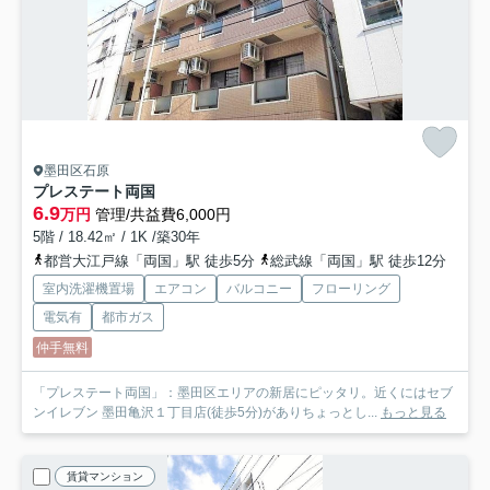
墨田区石原
プレステート両国
6.9
万円
管理/共益費6,000円
5階 / 18.42㎡ / 1K /築30年
都営大江戸線「両国」駅 徒歩5分
総武線「両国」駅 徒歩12分
室内洗濯機置場
エアコン
バルコニー
フローリング
電気有
都市ガス
仲手無料
「プレステート両国」：墨田区エリアの新居にピッタリ。近くにはセブ
ンイレブン 墨田亀沢１丁目店(徒歩5分)がありちょっとし...
もっと見る
賃貸マンション