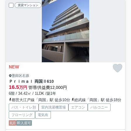
賃貸マンション
NEW
墨田区石原
Ｐｒｉｍａｌ 両国Ⅱ
610
16.5
万円
管理/共益費12,000円
6階 / 34.42㎡ / 1LDK /築1年
都営大江戸線「両国」駅 徒歩10分
総武線「両国」駅 徒歩18分
バス・トイレ別
室内洗濯機置場
エアコン
バルコニー
フローリング
電気有
礼0
即入居可