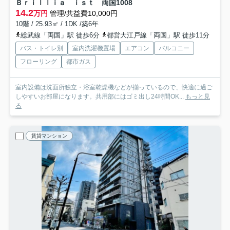
Ｂｒｉｌｌｉａ ｉｓｔ 両国
1008
14.2
万円
管理/共益費10,000円
10階 / 25.93㎡ / 1DK /築6年
総武線「両国」駅 徒歩6分
都営大江戸線「両国」駅 徒歩11分
バス・トイレ別
室内洗濯機置場
エアコン
バルコニー
フローリング
都市ガス
室内設備は洗面所独立・浴室乾燥機などが揃っているので、快適に過ご
しやすいお部屋になります。共用部にはゴミ出し24時間OK...
もっと見
る
賃貸マンション