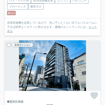
バス・トイレ別
室内洗濯機置場
エアコン
バルコニー
フローリング
都市ガス
敷礼0
浴室乾燥機を設置しているので、外に干したくない日でもバスルームに
干せば効率よくカラッと乾かせます。建物のエントランスには...
もっと
見る
賃貸マンション
墨田区両国