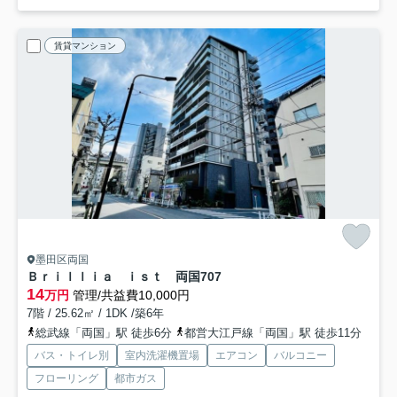
賃貸マンション
墨田区両国
Ｂｒｉｌｌｉａ ｉｓｔ 両国
707
14
万円
管理/共益費10,000円
7階 / 25.62㎡ / 1DK /築6年
総武線「両国」駅 徒歩6分
都営大江戸線「両国」駅 徒歩11分
バス・トイレ別
室内洗濯機置場
エアコン
バルコニー
フローリング
都市ガス