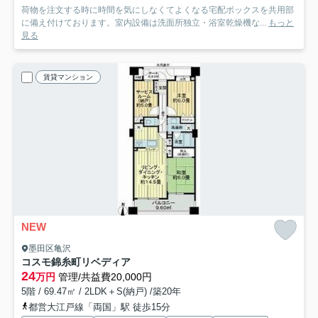
荷物を注文する時に時間を気にしなくてよくなる宅配ボックスを共用部
に備え付けております。室内設備は洗面所独立・浴室乾燥機な...
もっと
見る
賃貸マンション
NEW
墨田区亀沢
コスモ錦糸町リベディア
24
万円
管理/共益費20,000円
5階 / 69.47㎡ / 2LDK＋S(納戸) /築20年
都営大江戸線「両国」駅 徒歩15分