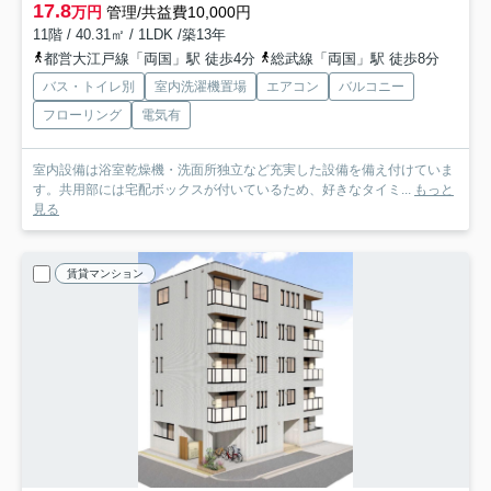
17.8
万円
管理/共益費10,000円
11階 / 40.31㎡ / 1LDK /築13年
都営大江戸線「両国」駅 徒歩4分
総武線「両国」駅 徒歩8分
バス・トイレ別
室内洗濯機置場
エアコン
バルコニー
フローリング
電気有
室内設備は浴室乾燥機・洗面所独立など充実した設備を備え付けていま
す。共用部には宅配ボックスが付いているため、好きなタイミ...
もっと
見る
賃貸マンション