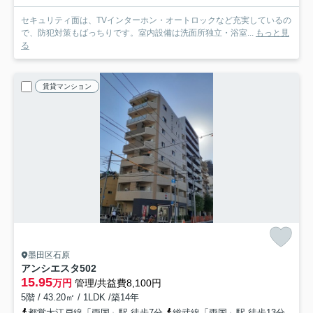
セキュリティ面は、TVインターホン・オートロックなど充実しているの
で、防犯対策もばっちりです。室内設備は洗面所独立・浴室...
もっと見
る
賃貸マンション
墨田区石原
アンシエスタ
502
15.95
万円
管理/共益費8,100円
5階 / 43.20㎡ / 1LDK /築14年
都営大江戸線「両国」駅 徒歩7分
総武線「両国」駅 徒歩13分