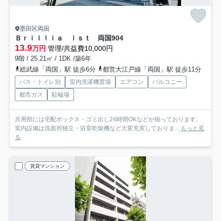
墨田区両国
Ｂｒｉｌｌｉａ ｉｓｔ 両国
904
13.9
万円
管理/共益費10,000円
9階 / 25.21㎡ / 1DK /築6年
総武線「両国」駅 徒歩6分
都営大江戸線「両国」駅 徒歩11分
バス・トイレ別
室内洗濯機置場
エアコン
バルコニー
都市ガス
駐輪場
共用部には宅配ボックス・ゴミ出し24時間OKなどが揃っております。
室内設備は洗面所独立・浴室乾燥機など大変充実しておりま...
もっと見
る
賃貸マンション