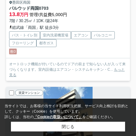
墨田区両国
パルウッド両国
0703
13.8
万円
管理/共益費5,000円
7階 / 30.25㎡ / 1DK /築24年
総武線「両国」駅 徒歩3分
バス・トイレ別
室内洗濯機置場
エアコン
バルコニー
フローリング
都市ガス
敷0
オートロック機能が付いているのでドアの前まで知らない人が入って来
づらくなります。室内設備はエアコン・システムキッチン・C...
もっと
見る
賃貸マンション
当サイトでは、お客様の当サイト利用状況把握、サービス向上検討を目的と
して、クッキー（Cookie）を使用しています。
詳しくは、当社の
「Cookieの取扱いについて」
をご確認ください。
閉じる