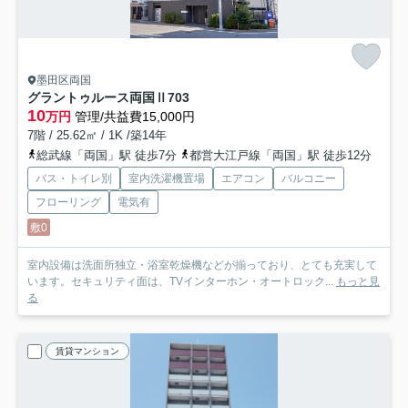
墨田区両国
グラントゥルース両国Ⅱ
703
10
万円
管理/共益費15,000円
7階 / 25.62㎡ / 1K /築14年
総武線「両国」駅 徒歩7分
都営大江戸線「両国」駅 徒歩12分
バス・トイレ別
室内洗濯機置場
エアコン
バルコニー
フローリング
電気有
敷0
室内設備は洗面所独立・浴室乾燥機などが揃っており、とても充実して
います。セキュリティ面は、TVインターホン・オートロック...
もっと見
る
賃貸マンション