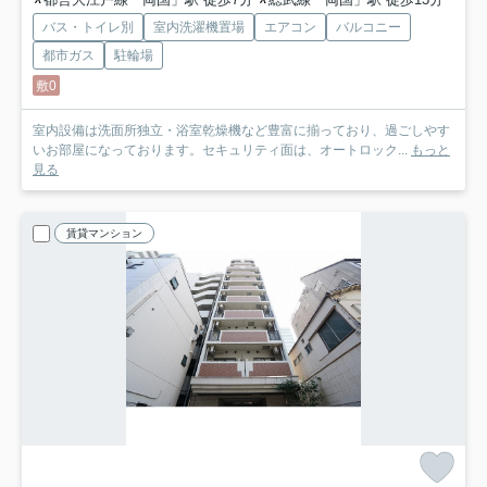
バス・トイレ別
室内洗濯機置場
エアコン
バルコニー
都市ガス
駐輪場
敷0
室内設備は洗面所独立・浴室乾燥機など豊富に揃っており、過ごしやす
いお部屋になっております。セキュリティ面は、オートロック...
もっと
見る
賃貸マンション