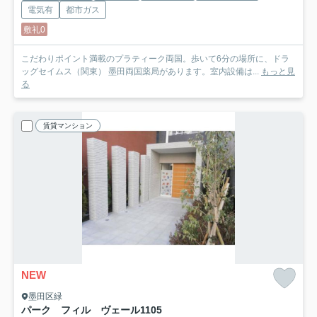
電気有
都市ガス
敷礼0
こだわりポイント満載のプラティーク両国。歩いて6分の場所に、ドラ
ッグセイムス（関東） 墨田両国薬局があります。室内設備は...
もっと見
る
賃貸マンション
NEW
墨田区緑
パーク フィル ヴェール
1105