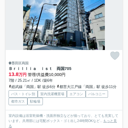
墨田区両国
Ｂｒｉｌｌｉａ ｉｓｔ 両国
705
13.8
万円
管理/共益費10,000円
7階 / 25.21㎡ / 1DK /築6年
総武線「両国」駅 徒歩6分
都営大江戸線「両国」駅 徒歩11分
バス・トイレ別
室内洗濯機置場
エアコン
バルコニー
都市ガス
駐輪場
室内設備は浴室乾燥機・洗面所独立などが揃っており、とても充実して
います。共用部には宅配ボックス・ゴミ出し24時間OKなど...
もっと見
る