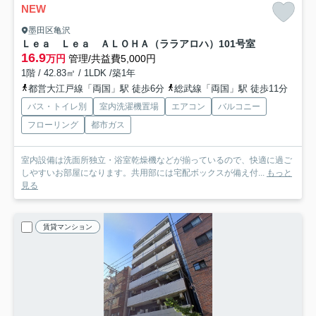
NEW
墨田区亀沢
Ｌｅａ Ｌｅａ ＡＬＯＨＡ（ララアロハ）
101号室
16.9
万円
管理/共益費5,000円
1階 / 42.83㎡ / 1LDK /築1年
都営大江戸線「両国」駅 徒歩6分
総武線「両国」駅 徒歩11分
バス・トイレ別
室内洗濯機置場
エアコン
バルコニー
フローリング
都市ガス
室内設備は洗面所独立・浴室乾燥機などが揃っているので、快適に過ご
しやすいお部屋になります。共用部には宅配ボックスが備え付...
もっと
見る
賃貸マンション