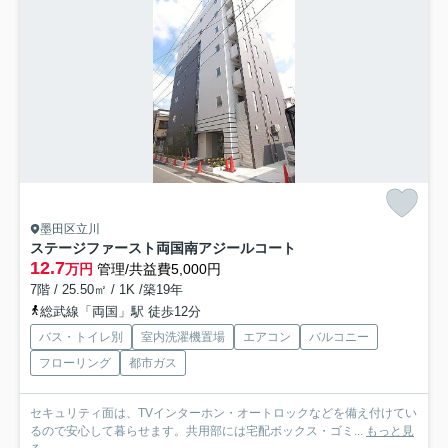
墨田区立川
ステージファースト両国南アジールコート
12.7
万円
管理/共益費5,000円
7階 / 25.50㎡ / 1K /築19年
総武線「両国」駅 徒歩12分
バス・トイレ別
室内洗濯機置場
エアコン
バルコニー
フローリング
都市ガス
セキュリティ面は、TVインターホン・オートロックなどを備え付けてい
るので安心して暮らせます。共用部には宅配ボックス・ゴミ...
もっと見