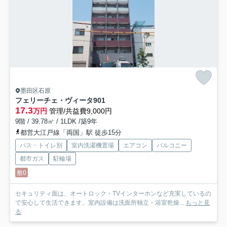
墨田区石原
フェリーチェ・ヴィータ
901
17.3
万円
管理/共益費9,000円
9階 / 39.78㎡ / 1LDK /築9年
都営大江戸線「両国」駅 徒歩15分
バス・トイレ別
室内洗濯機置場
エアコン
バルコニー
都市ガス
駐輪場
敷0
セキュリティ面は、オートロック・TVインターホンなど充実しているの
で安心して生活できます。室内設備は洗面所独立・浴室乾燥...
もっと見
る