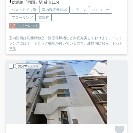
総武線「両国」駅 徒歩11分
バス・トイレ別
室内洗濯機置場
エアコン
バルコニー
フローリング
電気有
礼0
フリーレント
室内設備は洗面所独立・浴室乾燥機など大変充実しております。エント
ランスにはオートロック機能が付いているので、建物内に知ら...
もっと
見る
賃貸マンション