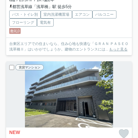
都営浅草線「浅草橋」駅 徒歩5分
バス・トイレ別
室内洗濯機置場
エアコン
バルコニー
フローリング
電気有
敷礼0
台東区エリアでの住まいなら、住み心地も快適な「ＧＲＡＮ ＰＡＳＥＯ
浅草橋Ⅱ」はいかがでしょうか。建物のエントランスには...
もっと見る
賃貸マンション
NEW