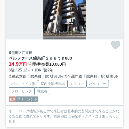
墨田区江東橋
ベルファース錦糸町Ｓｏｕｔｈ
803
14.9
万円
管理/共益費10,000円
8階 / 25.12㎡ / 1DK /築2年
総武本線「錦糸町」駅 徒歩8分
半蔵門線「錦糸町」駅 徒歩8分
バス・トイレ別
室内洗濯機置場
エアコン
バルコニー
フローリング
電気有
礼0
フリーレント
オートロック機能があるので来訪者は基本的に玄関先まで来ることがな
く安全面に優れております。共用部には宅配ボックス・ゴミ出...
もっと
見る