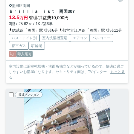
墨田区両国
Ｂｒｉｌｌｉａ ｉｓｔ 両国
307
13.5
万円
管理/共益費10,000円
3階 / 25.62㎡ / 1K /築6年
総武線「両国」駅 徒歩6分
都営大江戸線「両国」駅 徒歩11分
バス・トイレ別
室内洗濯機置場
エアコン
バルコニー
都市ガス
駐輪場
礼0
即入居可
室内設備は浴室乾燥機・洗面所独立などが揃っているので、快適に過ご
しやすいお部屋になります。セキュリティ面は、TVインター...
もっと見
る
賃貸マンション