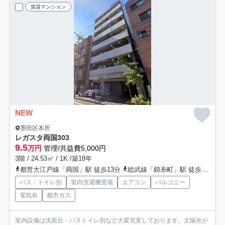
賃貸マンション
NEW
墨田区本所
レガスタ両国
303
9.5
万円
管理/共益費5,000円
3階 / 24.53㎡ / 1K /築18年
都営大江戸線「両国」駅 徒歩13分
総武線「錦糸町」駅 徒歩18分
バス・トイレ別
室内洗濯機置場
エアコン
バルコニー
電気有
都市ガス
室内設備は洗面台・バストイレ別など大変充実しております。太陽光が