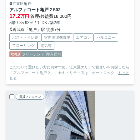
江東区亀戸
アルファコート亀戸２
502
17.2
万円
管理/共益費18,000円
5階 / 35.92㎡ / 1LDK /築2年
総武線「亀戸」駅 徒歩7分
バス・トイレ別
室内洗濯機置場
エアコン
バルコニー
フローリング
電気有
敷礼0
フリーレント
即入居可
こだわりで選びたい方におすすめ。江東区エリアで住まいをお探しなら
「アルファコート亀戸２」。セキュリティ面は、オートロック...
もっと
見る
賃貸マンション