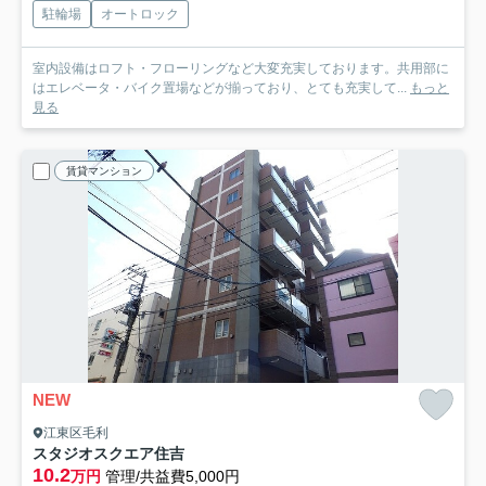
駐輪場
オートロック
室内設備はロフト・フローリングなど大変充実しております。共用部に
はエレベータ・バイク置場などが揃っており、とても充実して...
もっと
見る
賃貸マンション
NEW
江東区毛利
スタジオスクエア住吉
10.2
万円
管理/共益費5,000円