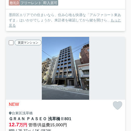
敷礼0
フリーレント
即入居可
墨田区エリアでの住まいなら、住み心地も快適な「アルファコート東あ
ずま」はいかがでしょうか。来訪者を確認してから鍵を開けら...
もっと
見る
賃貸マンション
NEW
台東区浅草橋
ＧＲＡＮ ＰＡＳＥＯ 浅草橋Ⅱ
801
12.7
万円
管理/共益費15,000円
8階 / 25.37㎡ / 1K /築2年