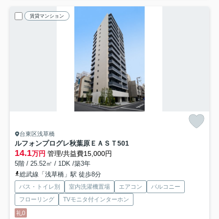
賃貸マンション
台東区浅草橋
ルフォンプログレ秋葉原ＥＡＳＴ
501
14.1
万円
管理/共益費15,000円
5階 / 25.52㎡ / 1DK /築3年
総武線「浅草橋」駅 徒歩8分
バス・トイレ別
室内洗濯機置場
エアコン
バルコニー
フローリング
TVモニタ付インターホン
礼0