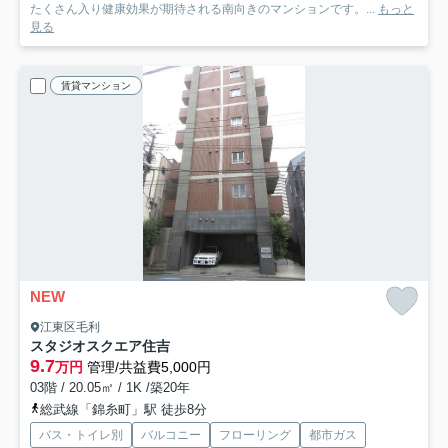
たくさん入り健康効果が期待される南向きのマンションです。...
もっと
見る
賃貸マンション
NEW
江東区毛利
スタジオスクエア住吉
9.7
万円
管理/共益費5,000円
03階 / 20.05㎡ / 1K /築20年
総武線「錦糸町」駅 徒歩8分
バス・トイレ別
バルコニー
フローリング
都市ガス