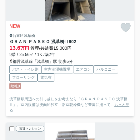
NEW
台東区浅草橋
ＧＲＡＮ ＰＡＳＥＯ 浅草橋Ⅱ
902
13.6
万円
管理/共益費15,000円
9階 / 25.56㎡ / 1K /築2年
都営浅草線「浅草橋」駅 徒歩5分
バス・トイレ別
室内洗濯機置場
エアコン
バルコニー
フローリング
電気有
敷礼0
浅草橋駅周辺への引っ越しをお考えなら「ＧＲＡＮ ＰＡＳＥＯ 浅草橋
Ⅱ」。室内設備は洗面所独立・浴室乾燥機など豊富に揃って...
もっと見
る
賃貸マンション