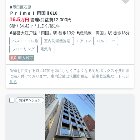
墨田区石原
Ｐｒｉｍａｌ 両国Ⅱ
610
16.5
万円
管理/共益費12,000円
6階 / 34.42㎡ / 1LDK /築1年
都営大江戸線「両国」駅 徒歩10分
総武線「両国」駅 徒歩18分
バス・トイレ別
室内洗濯機置場
エアコン
バルコニー
フローリング
電気有
礼0
即入居可
荷物を注文する時に時間を気にしなくてよくなる宅配ボックスを共用部
に備え付けております。室内設備は洗面所独立・浴室乾燥機な...
もっと
見る
賃貸マンション