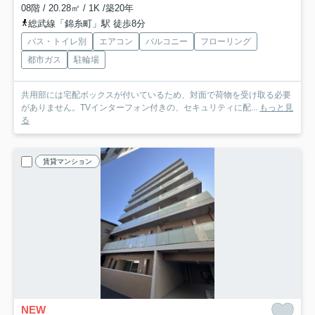
08階 / 20.28㎡ / 1K /築20年
総武線「錦糸町」駅 徒歩8分
バス・トイレ別
エアコン
バルコニー
フローリング
都市ガス
駐輪場
共用部には宅配ボックスが付いているため、対面で荷物を受け取る必要
がありません。TVインターフォン付きの、セキュリティに配...
もっと見
る
賃貸マンション
NEW