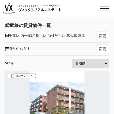
総武線の賃貸物件一覧
千葉駅,西千葉駅,稲毛駅,新検見川駅,幕張駅,幕張本郷駅,津田沼駅,東船橋駅,船橋駅,西船橋駅,下総中山駅,本八幡駅,市川駅,小岩駅,新小岩駅,平井駅,亀戸駅,錦糸町駅,両国駅,浅草橋駅,秋葉原駅,御茶ノ水駅,水道橋駅,飯田橋駅,市ケ谷駅,四ツ谷駅,信濃町駅,千駄ケ谷駅,代々木駅,新宿駅,大久保駅,東中野駅,中野駅,高円寺駅,阿佐ケ谷駅,荻窪駅,西荻窪駅,吉祥寺駅,三鷹駅
変更
条件から探す
変更
524
件
賃貸マンション