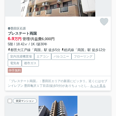
墨田区石原
プレステート両国
6.9
万円
管理/共益費6,000円
5階 / 18.42㎡ / 1K /築30年
都営大江戸線「両国」駅 徒歩5分
総武線「両国」駅 徒歩12分
室内洗濯機置場
エアコン
バルコニー
フローリング
電気有
都市ガス
仲手無料
「プレステート両国」：墨田区エリアの新居にピッタリ。近くにはセブ
ンイレブン 墨田亀沢１丁目店(徒歩5分)がありちょっとし...
もっと見る
賃貸マンション