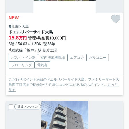
NEW
江東区大島
ドエルリバーサイド大島
15.8
万円
管理/共益費10,000円
3階 / 54.03㎡ / 3DK /築36年
総武線「亀戸」駅 徒歩22分
バス・トイレ別
室内洗濯機置場
エアコン
バルコニー
フローリング
電気有
こだわりポイント満載のドエルリバーサイド大島。ファミリーマート大
島四丁目店まで徒歩6分と近場にコンビニがあるのもポイント...
もっと
見る
賃貸マンション