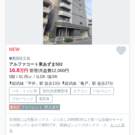
NEW
墨田区立花
アルファコート東あずま
502
16.8
万円
管理/共益費12,000円
5階 / 41.05㎡ / 1LDK /築3年
総武線「平井」駅 徒歩13分
総武線「亀戸」駅 徒歩27分
バス・トイレ別
室内洗濯機置場
エアコン
バルコニー
フローリング
電気有
敷礼0
フリーレント
即入居可
共用部には宅配ボックス・ゴミ出し24時間OKなど様々な設備やサービ
スが揃っているので便利です。収納はシューズボックス・ク...
もっと見
る