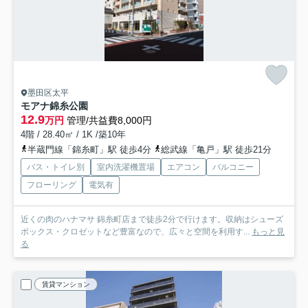
墨田区太平
モアナ錦糸公園
12.9
万円
管理/共益費8,000円
4階 / 28.40㎡ / 1K /築10年
半蔵門線「錦糸町」駅 徒歩4分
総武線「亀戸」駅 徒歩21分
バス・トイレ別
室内洗濯機置場
エアコン
バルコニー
フローリング
電気有
近くの肉のハナマサ 錦糸町店まで徒歩2分で行けます。収納はシューズ
ボックス・クロゼットなど豊富なので、広々と空間を利用す...
もっと見
る
賃貸マンション