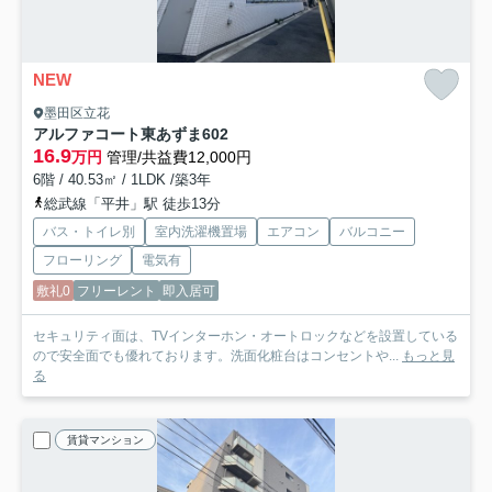
NEW
墨田区立花
アルファコート東あずま
602
16.9
万円
管理/共益費12,000円
6階 / 40.53㎡ / 1LDK /築3年
総武線「平井」駅 徒歩13分
バス・トイレ別
室内洗濯機置場
エアコン
バルコニー
フローリング
電気有
敷礼0
フリーレント
即入居可
セキュリティ面は、TVインターホン・オートロックなどを設置している
ので安全面でも優れております。洗面化粧台はコンセントや...
もっと見
る
賃貸マンション