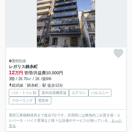
墨田区緑
レガリス錦糸町
12
万円
管理/共益費10,000円
3階 / 26.70㎡ / 1K /築9年
総武線「錦糸町」駅 徒歩12分
バス・トイレ別
室内洗濯機置場
エアコン
バルコニー
フローリング
電気有
墨田江東橋郵便局まで徒歩7分です。共用部には敷地内ごみ置き場・エ
レベータ・バイク置場など様々な設備やサービスが揃っている...
もっと
見る