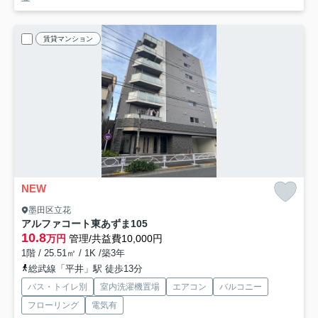
賃貸マンション
NEW
墨田区立花
アルファコート東あずま
105
10.8
万円
管理/共益費10,000円
1階 / 25.51㎡ / 1K /築3年
総武線「平井」駅 徒歩13分
バス・トイレ別
室内洗濯機置場
エアコン
バルコニー
フローリング
電気有