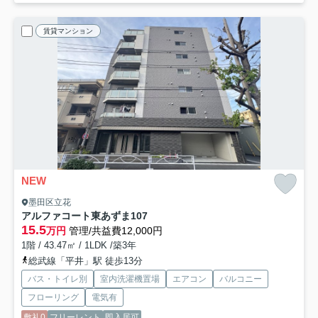
賃貸マンション
NEW
墨田区立花
アルファコート東あずま
107
15.5
万円
管理/共益費12,000円
1階 / 43.47㎡ / 1LDK /築3年
総武線「平井」駅 徒歩13分
バス・トイレ別
室内洗濯機置場
エアコン
バルコニー
フローリング
電気有
敷礼0
フリーレント
即入居可