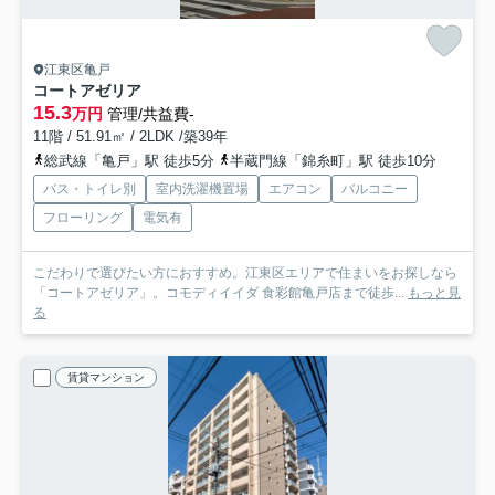
江東区亀戸
コートアゼリア
15.3
万円
管理/共益費-
11階 / 51.91㎡ / 2LDK /築39年
総武線「亀戸」駅 徒歩5分
半蔵門線「錦糸町」駅 徒歩10分
バス・トイレ別
室内洗濯機置場
エアコン
バルコニー
フローリング
電気有
こだわりで選びたい方におすすめ。江東区エリアで住まいをお探しなら
「コートアゼリア」。コモディイイダ 食彩館亀戸店まで徒歩...
もっと見
る
賃貸マンション