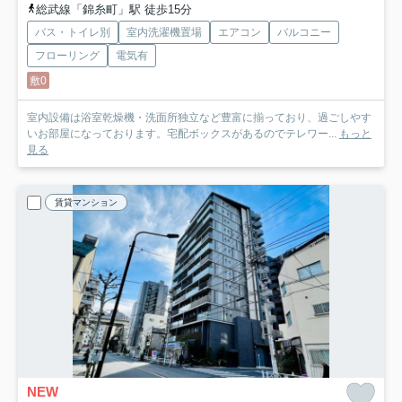
総武線「錦糸町」駅 徒歩15分
バス・トイレ別
室内洗濯機置場
エアコン
バルコニー
フローリング
電気有
敷0
室内設備は浴室乾燥機・洗面所独立など豊富に揃っており、過ごしやす
いお部屋になっております。宅配ボックスがあるのでテレワー...
もっと
見る
賃貸マンション
NEW