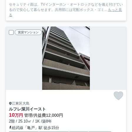
セキュリティ面は、TVインターホン・オートロックなどを備え付けてい
るので安心して暮らせます。共用部には宅配ボックス・ゴミ...
もっと見
る
賃貸マンション
江東区大島
ルフレ深川イースト
10
万円
管理/共益費12,000円
2階 / 25.10㎡ / 1K /築8年
総武線「亀戸」駅 徒歩15分