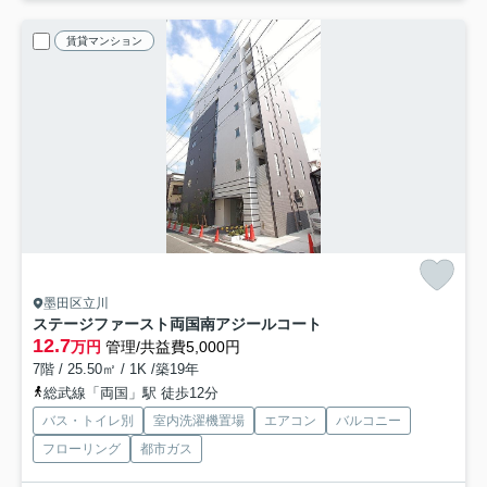
賃貸マンション
墨田区立川
ステージファースト両国南アジールコート
12.7
万円
管理/共益費5,000円
7階 / 25.50㎡ / 1K /築19年
総武線「両国」駅 徒歩12分
バス・トイレ別
室内洗濯機置場
エアコン
バルコニー
フローリング
都市ガス