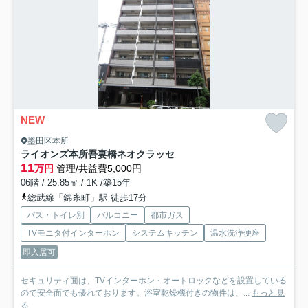
NEW
墨田区本所
ライオンズ本所吾妻橋ネオクラッセ
11
万円
管理/共益費5,000円
06階 / 25.85㎡ / 1K /築15年
総武線「錦糸町」駅 徒歩17分
バス・トイレ別
バルコニー
都市ガス
TVモニタ付インターホン
システムキッチン
温水洗浄便座
即入居可
セキュリティ面は、TVインターホン・オートロックなどを設置している
ので安全面でも優れております。浴室乾燥機付きの物件は、...
もっと見
る