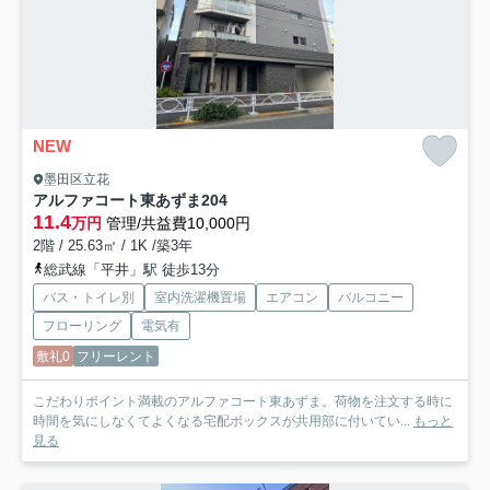
NEW
墨田区立花
アルファコート東あずま
204
11.4
万円
管理/共益費10,000円
2階 / 25.63㎡ / 1K /築3年
総武線「平井」駅 徒歩13分
バス・トイレ別
室内洗濯機置場
エアコン
バルコニー
フローリング
電気有
敷礼0
フリーレント
こだわりポイント満載のアルファコート東あずま。荷物を注文する時に
時間を気にしなくてよくなる宅配ボックスが共用部に付いてい...
もっと
見る