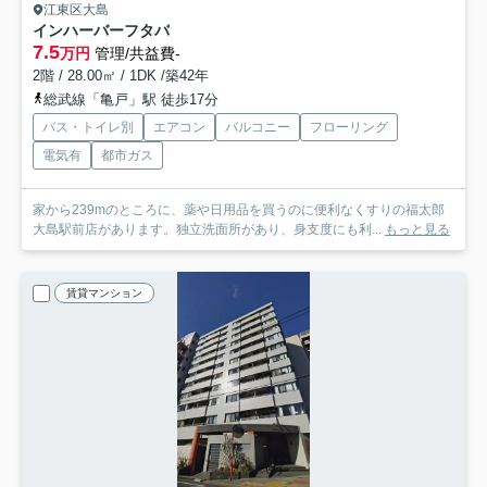
江東区大島
インハーバーフタバ
7.5
万円
管理/共益費-
2階 / 28.00㎡ / 1DK /築42年
総武線「亀戸」駅 徒歩17分
バス・トイレ別
エアコン
バルコニー
フローリング
電気有
都市ガス
家から239mのところに、薬や日用品を買うのに便利なくすりの福太郎
大島駅前店があります。独立洗面所があり、身支度にも利...
もっと見る
賃貸マンション