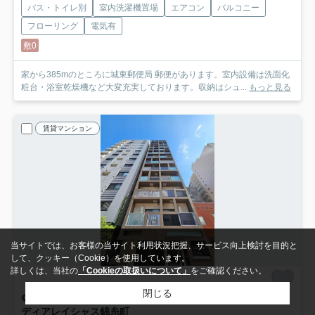
バス・トイレ別
室内洗濯機置場
エアコン
バルコニー
フローリング
電気有
敷0
家から385mのところに城東郵便局 郵便があります。室内設備は洗面化
粧台・浴室乾燥機など大変充実しております。収納はシュ...
もっと見る
賃貸マンション
当サイトでは、お客様の当サイト利用状況把握、サービス向上検討を目的と
して、クッキー（Cookie）を使用しています。
詳しくは、当社の
「Cookieの取扱いについて」
をご確認ください。
閉じる
墨田区緑
ディアレイシャス錦糸町