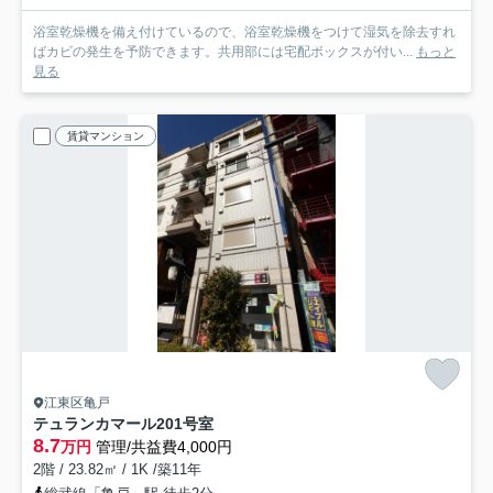
浴室乾燥機を備え付けているので、浴室乾燥機をつけて湿気を除去すれ
ばカビの発生を予防できます。共用部には宅配ボックスが付い...
もっと
見る
賃貸マンション
江東区亀戸
テュランカマール
201号室
8.7
万円
管理/共益費4,000円
2階 / 23.82㎡ / 1K /築11年