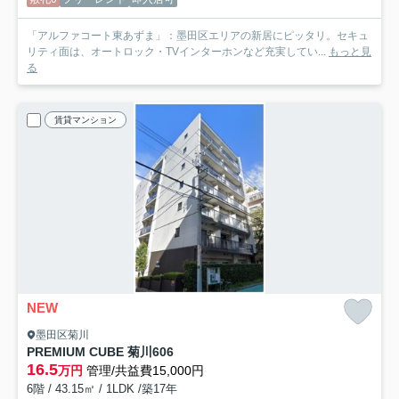
「アルファコート東あずま」：墨田区エリアの新居にピッタリ。セキュ
リティ面は、オートロック・TVインターホンなど充実してい...
もっと見
る
賃貸マンション
NEW
墨田区菊川
PREMIUM CUBE 菊川
606
16.5
万円
管理/共益費15,000円
6階 / 43.15㎡ / 1LDK /築17年