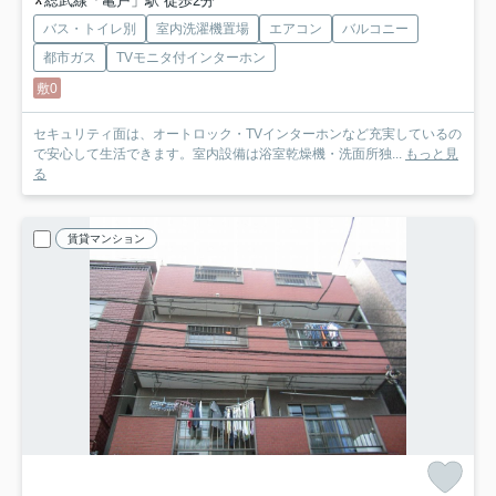
総武線「亀戸」駅 徒歩2分
バス・トイレ別
室内洗濯機置場
エアコン
バルコニー
都市ガス
TVモニタ付インターホン
敷0
セキュリティ面は、オートロック・TVインターホンなど充実しているの
で安心して生活できます。室内設備は浴室乾燥機・洗面所独...
もっと見
る
賃貸マンション