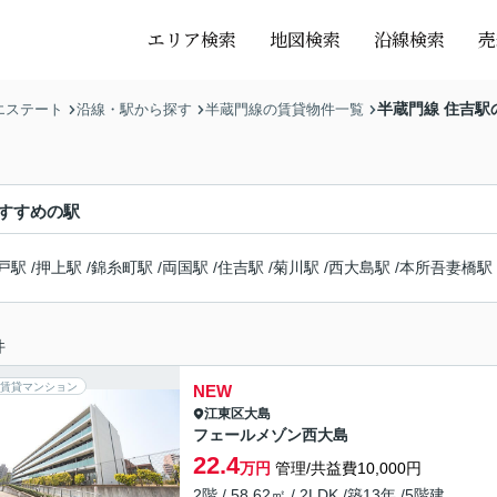
エリア検索
地図検索
沿線検索
売
半蔵門線 住吉駅
エステート
沿線・駅から探す
半蔵門線の賃貸物件一覧
すすめの駅
戸駅
/
押上駅
/
錦糸町駅
/
両国駅
/
住吉駅
/
菊川駅
/
西大島駅
/
本所吾妻橋駅
件
賃貸マンション
NEW
江東区
大島
フェールメゾン西大島
22.4
万円
管理/共益費10,000円
2階 / 58.62㎡ / 2LDK /築13年 /5階建