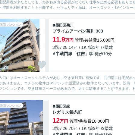
宅配業者が来たとしても、わざわざ出る必要がなくなり仕事を止める必要もありま
と空間を利用することも可能です。セキュリティ面は、オートロック・TVインターホ
賃貸マンション
墨田区
菊川
プライムアーバン菊川 303
11.9
万円
管理/共益費15,000円
3階 / 25.14㎡ / 1K /築3年 /7階建
半蔵門線
「
住吉
」駅 徒歩10分
入口にはオートロックシステムがあり、空き巣対策に有効です。共用部には宅配ボ
がありません。コチラの物件はBSアンテナ設置済みの物件となっています。設備・環境
マンションです。空き駐車スペースがあるので、近くに駐車することができます。利便
賃貸マンション
墨田区
緑
レガリス錦糸町
12
万円
管理/共益費10,000円
3階 / 26.70㎡ / 1K /築9年 /9階建
半蔵門線
「
住吉
」駅 徒歩15分