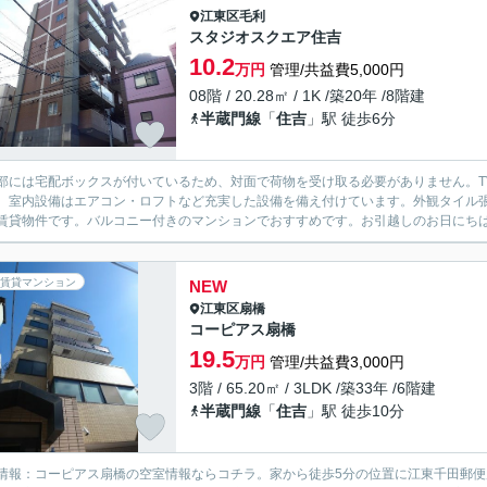
江東区
毛利
スタジオスクエア住吉
10.2
万円
管理/共益費5,000円
08階 / 20.28㎡ / 1K /築20年 /8階建
半蔵門線
「
住吉
」駅 徒歩6分
部には宅配ボックスが付いているため、対面で荷物を受け取る必要がありません。T
。室内設備はエアコン・ロフトなど充実した設備を備え付けています。外観タイル
賃貸物件です。バルコニー付きのマンションでおすすめです。お引越しのお日にちは
賃貸マンション
NEW
江東区
扇橋
コーピアス扇橋
19.5
万円
管理/共益費3,000円
3階 / 65.20㎡ / 3LDK /築33年 /6階建
半蔵門線
「
住吉
」駅 徒歩10分
情報：コーピアス扇橋の空室情報ならコチラ。家から徒歩5分の位置に江東千田郵