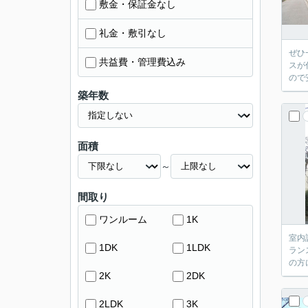
敷金・保証金なし
礼金・敷引なし
ぜひ
共益費・管理費込み
スが
ので
築年数
面積
～
間取り
ワンルーム
1K
室内
1DK
1LDK
ラン
の方
2K
2DK
2LDK
3K