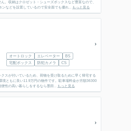
せん。収納はクロゼット・シューズボックスなど豊富なので、
ンなどを設置しているので安全面でも優れ...
もっと見る
オートロック
エレベーター
BS
宅配ボックス
防犯カメラ
CS
ックスが付いているため、荷物を受け取るために早く帰宅する
ともに良い11.9万円の物件です。駐車場料金が月額36300
性の高い暮らしをするなら墨田...
もっと見る