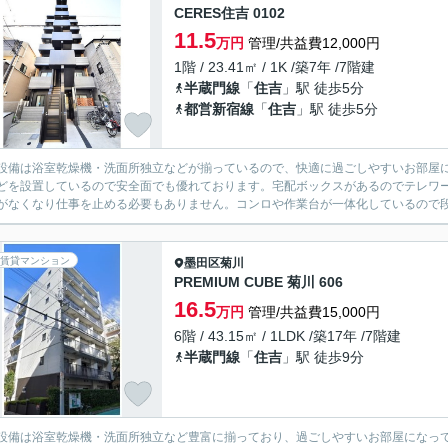
CERES住吉 0102
11.5
万円
管理/共益費12,000円
1階 / 23.41㎡ / 1K /築7年 /7階建
半蔵門線
「
住吉
」駅 徒歩5分
都営新宿線
「
住吉
」駅 徒歩5分
設備は浴室乾燥機・洗面所独立などが揃っているので、快適に過ごしやすいお部屋に
どを設置しているので安全面でも優れております。宅配ボックスがあるのでテレワ
がなくなり仕事を止める必要もありません。コンロや作業台が一体化しているので段
賃貸マンション
墨田区
菊川
PREMIUM CUBE 菊川 606
16.5
万円
管理/共益費15,000円
6階 / 43.15㎡ / 1LDK /築17年 /7階建
半蔵門線
「
住吉
」駅 徒歩9分
設備は浴室乾燥機・洗面所独立など豊富に揃っており、過ごしやすいお部屋になっ