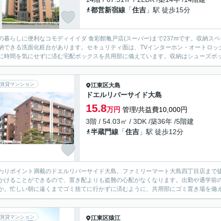
都営新宿線
「
住吉
」駅 徒歩15分
の暮らしに便利なコモディイイダ 食彩館亀戸店(スーパー)まで237mです。収納
納できる洗面化粧台があります。セキュリティ面は、TVインターホン・オートロッ
に時間を気にせずに済む宅配ボックスを共用部に備えています。収納はシューズボック
賃貸マンション
江東区
大島
ドエルリバーサイド大島
15.8
万円
管理/共益費10,000円
3階 / 54.03㎡ / 3DK /築36年 /5階建
半蔵門線
「
住吉
」駅 徒歩12分
わりポイント満載のドエルリバーサイド大島。ファミリーマート大島四丁目店まで
かけることができるので、置き配よりも盗難の心配がなくなります。出勤や通学前
か。忙しい朝に遠くまでゴミ捨てに行かずに済むように、共用部にゴミ置き場を備え
賃貸マンション
江東区
猿江