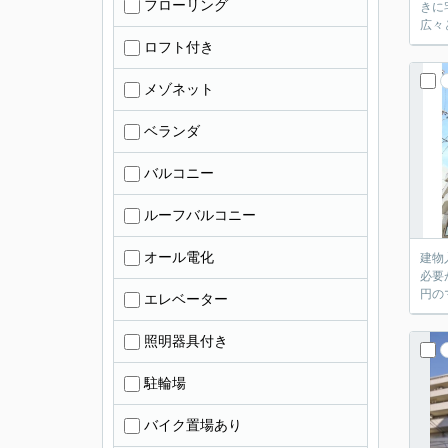
フローリング
きに
広々
ロフト付き
メゾネット
ベランダ
バルコニー
ルーフバルコニー
オール電化
建物
必要
円の
エレベーター
照明器具付き
駐輪場
バイク置場あり