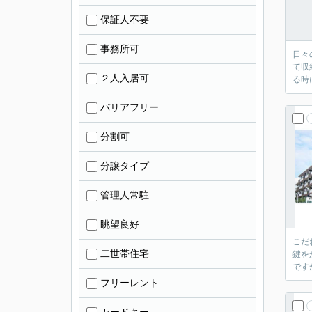
保証人不要
事務所可
日々
て収
２人入居可
る時
バリアフリー
分割可
分譲タイプ
管理人常駐
眺望良好
こだ
二世帯住宅
鍵を
です
フリーレント