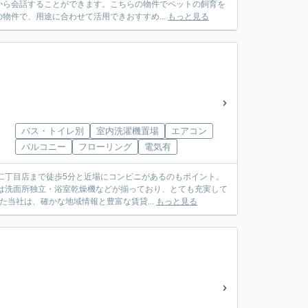
から会話することができます。こちらの物件でペットの飼育を
物件で、用途に合わせて活用できおすすめ...
もっと見る
バス・トイレ別
室内洗濯機置場
エアコン
バルコニー
フローリング
電気有
二丁目店まで徒歩5分と近場にコンビニがあるのもポイント。
は洗面所独立・浴室乾燥機などが揃っており、とても充実して
当社は、確かな地域情報と豊富な賃貸...
もっと見る