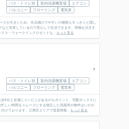
バス・トイレ別
室内洗濯機置場
エアコン
バルコニー
フローリング
電気有
スペースが大きいため、生活感のでやすい小物類もすっきりと隠し
クなど充実しているので安心して生活できます。荷物を注文す
ス・ウォークインクロゼットな...
もっと見る
バス・トイレ別
室内洗濯機置場
エアコン
バルコニー
フローリング
電気有
徒歩6分と近場にコンビニがあるのもポイント。宅配ボックスに
の忙しい時間をスムーズにする独立した洗面所の物件はいかが
付けております。江東区エリアで賃貸情報...
もっと見る