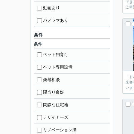
でき
ご希
動画あり
パノラマあり
条件
条件
ペット飼育可
ペット専用設備
「ド
楽器相談
来客
いま
陽当り良好
閑静な住宅地
デザイナーズ
リノベーション済