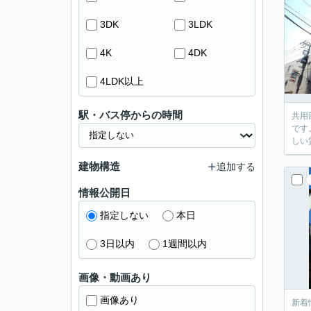
3DK
3LDK
4K
4DK
4LDK以上
駅・バス停からの時間
共用
です
しい
建物構造
追加する
情報公開日
指定しない
本日
3日以内
1週間以内
画像・動画あり
画像あり
新着