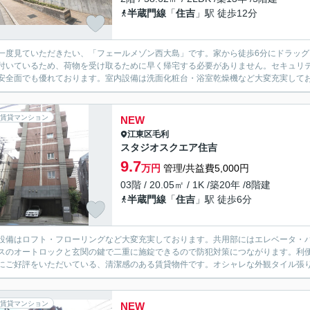
半蔵門線
「
住吉
」駅 徒歩12分
一度見ていただきたい、「フェールメゾン西大島」です。家から徒歩6分にドラッ
付いているため、荷物を受け取るために早く帰宅する必要がありません。セキュリテ
安全面でも優れております。室内設備は洗面化粧台・浴室乾燥機など大変充実しており
賃貸マンション
NEW
江東区
毛利
スタジオスクエア住吉
9.7
万円
管理/共益費5,000円
03階 / 20.05㎡ / 1K /築20年 /8階建
半蔵門線
「
住吉
」駅 徒歩6分
設備はロフト・フローリングなど大変充実しております。共用部にはエレベータ・
スのオートロックと玄関の鍵で二重に施錠できるので防犯対策につながります。利
にご好評をいただいている、清潔感のある賃貸物件です。オシャレな外観タイル張り
賃貸マンション
NEW