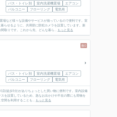
バス・トイレ別
室内洗濯機置場
エアコン
バルコニー
フローリング
電気有
ク置場など様々な設備やサービスが揃っているので便利です。室
全に暮らせるように、共用部に防犯カメラを設置しています。新
取りです。これから先、どんな暮ら...
もっと見る
敷0
バス・トイレ別
室内洗濯機置場
エアコン
バルコニー
フローリング
電気有
田菊川店(徒歩5分)がありちょっとした買い物に便利です。室内設備
クスを設置しているため、急なお出かけや不在の際にも荷物を
間を利用することも...
もっと見る