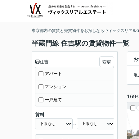
東京都内の賃貸と売買物件をお探しならヴィックスリアル
半蔵門線 住吉駅の賃貸物件一覧
お
住吉
変更
アパート
亀
マンション
169
一戸建て
賃料
～