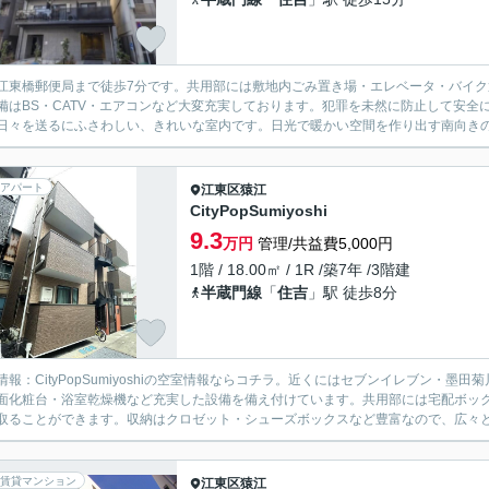
江東橋郵便局まで徒歩7分です。共用部には敷地内ごみ置き場・エレベータ・バイ
備はBS・CATV・エアコンなど大変充実しております。犯罪を未然に防止して安
日々を送るにふさわしい、きれいな室内です。日光で暖かい空間を作り出す南向きの間
アパート
江東区
猿江
CityPopSumiyoshi
9.3
万円
管理/共益費5,000円
1階 / 18.00㎡ / 1R /築7年 /3階建
半蔵門線
「
住吉
」駅 徒歩8分
情報：CityPopSumiyoshiの空室情報ならコチラ。近くにはセブンイレブン・墨
面化粧台・浴室乾燥機など充実した設備を備え付けています。共用部には宅配ボッ
取ることができます。収納はクロゼット・シューズボックスなど豊富なので、広々と空
賃貸マンション
江東区
猿江