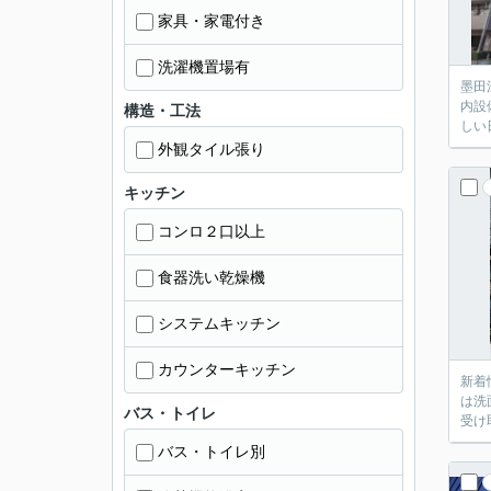
家具・家電付き
洗濯機置場有
墨田
内設
構造・工法
しい
外観タイル張り
キッチン
コンロ２口以上
食器洗い乾燥機
システムキッチン
カウンターキッチン
新着
は洗
バス・トイレ
受け
バス・トイレ別