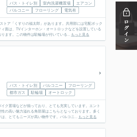
バス・トイレ別
室内洗濯機置場
エアコン
バルコニー
フローリング
電気有
グストア「くすりの福太郎」があります。共用部には宅配ボック
ィ面は、TVインターホン・オートロックなどを設置している
ます。この物件は駐輪場が付いている...
もっと見る
バス・トイレ別
バルコニー
フローリング
都市ガス
駐輪場
オートロック
バイク置場などが揃っており、とても充実しています。エント
便性の高い魅力溢れる角部屋はこちらとなっております。多く
は、とてもニーズが高い物件です。バルコニ...
もっと見る