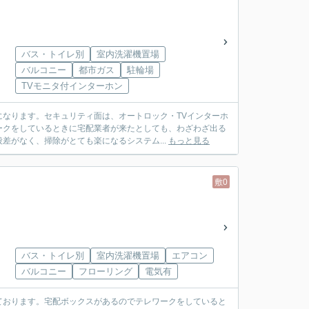
バス・トイレ別
室内洗濯機置場
バルコニー
都市ガス
駐輪場
TVモニタ付インターホン
なります。セキュリティ面は、オートロック・TVインターホ
ークをしているときに宅配業者が来たとしても、わざわざ出る
差がなく、掃除がとても楽になるシステム...
もっと見る
敷0
バス・トイレ別
室内洗濯機置場
エアコン
バルコニー
フローリング
電気有
ております。宅配ボックスがあるのでテレワークをしていると