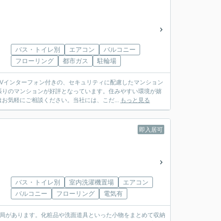
バス・トイレ別
エアコン
バルコニー
フローリング
都市ガス
駐輪場
Vインターフォン付きの、セキュリティに配慮したマンション
張りのマンションが好評となっています。住みやすい環境が嬉
お気軽にご相談ください。当社には、こだ...
もっと見る
即入居可
バス・トイレ別
室内洗濯機置場
エアコン
バルコニー
フローリング
電気有
便局があります。化粧品や洗面道具といった小物をまとめて収納