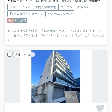
半蔵門線「住吉」駅 徒歩9分
都営新宿線「菊川」駅 徒歩9分
半蔵
バス・トイレ別
室内洗濯機置場
エアコン
都市ガス
TVモニタ付インターホン
システムキッチン
敷0
即入居可
室内設備は洗面所独立・浴室乾燥機など充実した設備を備え付けていま
す。セキュリティ面は、TVインターホン・オートロックなど...
もっと見
る
賃貸マンション