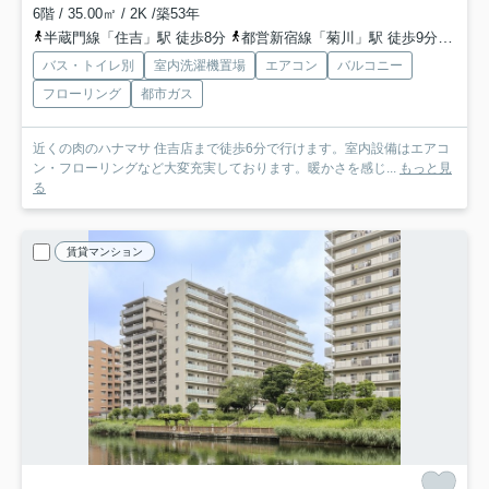
6階 / 35.00㎡ / 2K /築53年
半蔵門線「住吉」駅 徒歩8分
都営新宿線「菊川」駅 徒歩9分
都営
バス・トイレ別
室内洗濯機置場
エアコン
バルコニー
フローリング
都市ガス
近くの肉のハナマサ 住吉店まで徒歩6分で行けます。室内設備はエアコ
ン・フローリングなど大変充実しております。暖かさを感じ...
もっと見
る
賃貸マンション