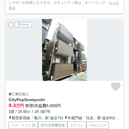
しやすいお部屋になります。セキュリティ面は、オートロック...
もっと
見る
アパート
江東区猿江
CityPopSumiyoshi
9.3
万円
管理/共益費5,000円
1階 / 18.00㎡ / 1R /築7年
都営新宿線「菊川」駅 徒歩7分
半蔵門線「住吉」駅 徒歩8分
総武
バス・トイレ別
室内洗濯機置場
エアコン
バルコニー