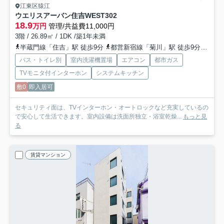
江東区猿江
ウエリスアーバン住吉WEST
302
18.9
万円
管理/共益費11,000円
3階 / 26.89㎡ / 1DK /築1年未満
半蔵門線「住吉」駅 徒歩9分
都営新宿線「菊川」駅 徒歩9分
半蔵
バス・トイレ別
室内洗濯機置場
エアコン
都市ガス
TVモニタ付インターホン
システムキッチン
敷0
即入居可
セキュリティ面は、TVインターホン・オートロックなど充実しているの
で安心して生活できます。室内設備は洗面所独立・浴室乾燥...
もっと見
る
賃貸マンション