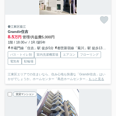
江東区猿江
Grandir住吉
8.5
万円
管理/共益費5,000円
1階 / 18.00㎡ / 1R /築5年
半蔵門線「住吉」駅 徒歩5分
都営新宿線「菊川」駅 徒歩13分
総武
バス・トイレ別
室内洗濯機置場
エアコン
フローリング
電気有
駐輪場
江東区エリアでの住まいなら、住み心地も快適な「Grandir住吉」はい
かがでしょうか。ホームセンター「島忠ホームセンター...
もっと見る
賃貸マンション