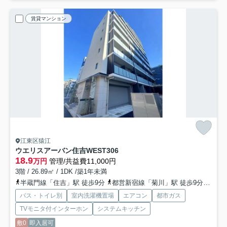
賃貸マンション
江東区猿江
ウエリスアーバン住吉WEST
306
18.9
万円
管理/共益費11,000円
3階 / 26.89㎡ / 1DK /築1年未満
半蔵門線「住吉」駅 徒歩9分
都営新宿線「菊川」駅 徒歩9分
半蔵
バス・トイレ別
室内洗濯機置場
エアコン
都市ガス
TVモニタ付インターホン
システムキッチン
敷0
即入居可