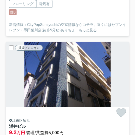
フローリング
電気有
敷0
新着情報：CityPopSumiyoshiの空室情報ならコチラ。近くにはセブンイ
レブン・墨田菊川店(徒歩5分)がありちょ...
もっと見る
賃貸マンション
江東区猿江
浦井ビル
9.2
万円
管理/共益費5,000円