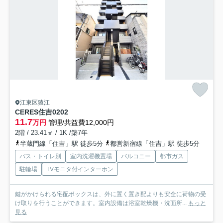
江東区猿江
CERES住吉
0202
11.7
万円
管理/共益費12,000円
2階 / 23.41㎡ / 1K /築7年
半蔵門線「住吉」駅 徒歩5分
都営新宿線「住吉」駅 徒歩5分
バス・トイレ別
室内洗濯機置場
バルコニー
都市ガス
駐輪場
TVモニタ付インターホン
鍵がかけられる宅配ボックスは、外に置く置き配よりも安全に荷物の受
け取りを行うことができます。室内設備は浴室乾燥機・洗面所...
もっと
見る