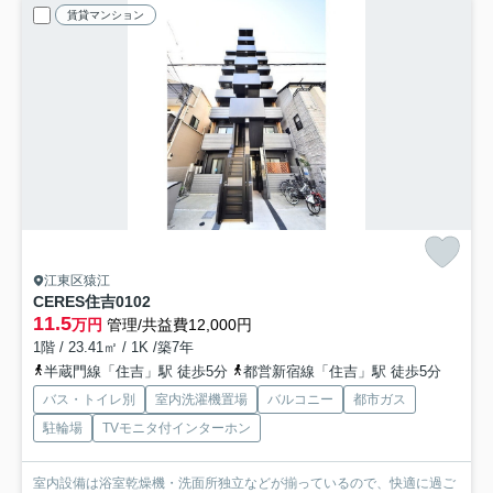
賃貸マンション
江東区猿江
CERES住吉
0102
11.5
万円
管理/共益費12,000円
1階 / 23.41㎡ / 1K /築7年
半蔵門線「住吉」駅 徒歩5分
都営新宿線「住吉」駅 徒歩5分
バス・トイレ別
室内洗濯機置場
バルコニー
都市ガス
駐輪場
TVモニタ付インターホン
室内設備は浴室乾燥機・洗面所独立などが揃っているので、快適に過ご