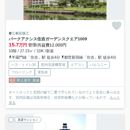
江東区猿江
パークアクシス住吉ガーデンスクエア
1009
15.7
万円
管理/共益費12,000円
10階 / 27.23㎡ / 1DK /新築
半蔵門線「住吉」駅 徒歩4分
都営新宿線「住吉」駅 徒歩4分
バス・トイレ別
室内洗濯機置場
エアコン
バルコニー
フローリング
電気有
礼0
即入居可
新築
オートロックと玄関の鍵で二重で守られているのでより安全に暮らせま
す。室内設備は洗面所独立・浴室乾燥機などが揃っているので...
もっと
見る
賃貸マンション