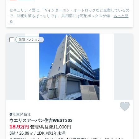
セキュリティ面は、TVインターホン・オートロックなど充実しているの
で、防犯対策もばっちりです。共用部には宅配ボックスが備...
もっと見
る
賃貸マンション
江東区猿江
ウエリスアーバン住吉WEST
303
18.9
万円
管理/共益費11,000円
3階 / 26.89㎡ / 1DK /築1年未満