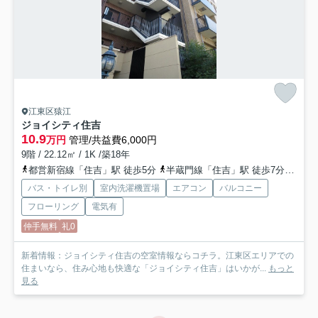
江東区猿江
ジョイシティ住吉
10.9
万円
管理/共益費6,000円
9階 / 22.12㎡ / 1K /築18年
都営新宿線「住吉」駅 徒歩5分
半蔵門線「住吉」駅 徒歩7分
総武
バス・トイレ別
室内洗濯機置場
エアコン
バルコニー
フローリング
電気有
仲手無料
礼0
新着情報：ジョイシティ住吉の空室情報ならコチラ。江東区エリアでの
住まいなら、住み心地も快適な「ジョイシティ住吉」はいかが...
もっと
見る