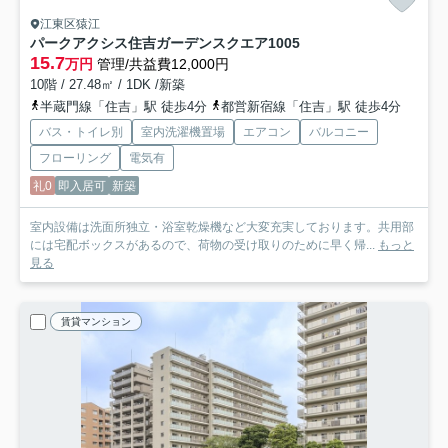
江東区猿江
パークアクシス住吉ガーデンスクエア
1005
15.7
万円
管理/共益費12,000円
10階 / 27.48㎡ / 1DK /新築
半蔵門線「住吉」駅 徒歩4分
都営新宿線「住吉」駅 徒歩4分
バス・トイレ別
室内洗濯機置場
エアコン
バルコニー
フローリング
電気有
礼0
即入居可
新築
室内設備は洗面所独立・浴室乾燥機など大変充実しております。共用部
には宅配ボックスがあるので、荷物の受け取りのために早く帰...
もっと
見る
賃貸マンション