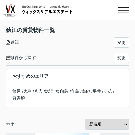
猿江の賃貸物件一覧
猿江
変更
条件から探す
変更
おすすめのエリア
亀戸
/
大島
/
八広
/
塩浜
/
東向島
/
向島
/
南砂
/
平井
/
立花
/
吾妻橋
11
件