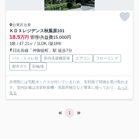
台東区台東
ＫＤＸレジデンス秋葉原
101
18.5
万円
管理/共益費15,000円
1階 / 47.21㎡ / 1LDK /築18年
日比谷線「仲御徒町」駅 徒歩7分
バス・トイレ別
室内洗濯機置場
エアコン
フローリング
都市ガス
駐輪場
共用部には宅配ボックスが付いているため、非対面で荷物を受け取れま
す。室内設備は浴室乾燥機・洗面所独立など豊富に揃っており...
もっと
見る
1