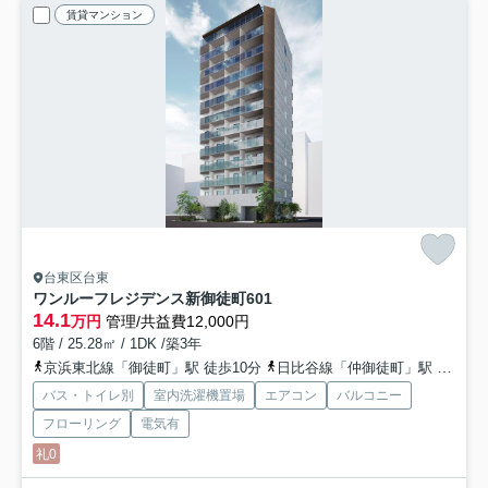
賃貸マンション
台東区台東
ワンルーフレジデンス新御徒町
601
14.1
万円
管理/共益費12,000円
6階 / 25.28㎡ / 1DK /築3年
京浜東北線「御徒町」駅 徒歩10分
日比谷線「仲御徒町」駅 徒歩6分
バス・トイレ別
室内洗濯機置場
エアコン
バルコニー
フローリング
電気有
礼0