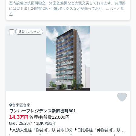
室内設備は洗面所独立・浴室乾燥機など大変充実しております。共用部
にはゴミ出し24時間OK・宅配ボックスなどが揃っており、...
もっと見
る
賃貸マンション
台東区台東
ワンルーフレジデンス新御徒町
801
14.3
万円
管理/共益費12,000円
8階 / 25.28㎡ / 1DK /築3年
京浜東北線「御徒町」駅 徒歩10分
日比谷線「仲御徒町」駅 徒歩6分