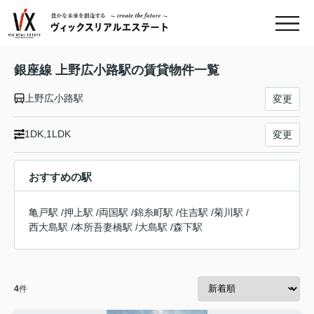
銀座線 上野広小路駅の賃貸物件一覧
上野広小路駅
変更
1DK,1LDK
変更
おすすめの駅
亀戸駅
/
押上駅
/
両国駅
/
錦糸町駅
/
住吉駅
/
菊川駅
/
西大島駅
/
本所吾妻橋駅
/
大島駅
/
森下駅
4
件