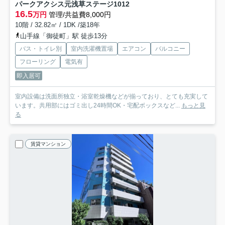
パークアクシス元浅草ステージ
1012
16.5
万円
管理/共益費8,000円
10階 / 32.82㎡ / 1DK /築18年
山手線「御徒町」駅 徒歩13分
バス・トイレ別
室内洗濯機置場
エアコン
バルコニー
フローリング
電気有
即入居可
室内設備は洗面所独立・浴室乾燥機などが揃っており、とても充実して
います。共用部にはゴミ出し24時間OK・宅配ボックスなど...
もっと見
る
賃貸マンション