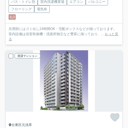
バス・トイレ別
室内洗濯機置場
エアコン
バルコニー
フローリング
電気有
礼0
共用部にはゴミ出し24時間OK・宅配ボックスなどが揃っております。
室内設備は浴室乾燥機・洗面所独立など豊富に揃っており、...
もっと見
る
賃貸マンション
台東区元浅草