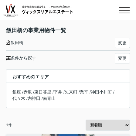
飯田橋の事業用物件一覧
飯田橋
変更
条件から探す
変更
おすすめのエリア
銀座
/
赤坂
/
東日暮里
/
平井
/
矢来町
/
業平
/
神田小川町
/
代々木
/
内神田
/
南青山
1
件