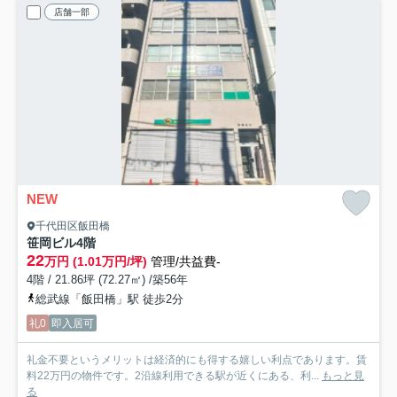
店舗一部
NEW
千代田区飯田橋
笹岡ビル
4階
22
万円 (1.01万円/坪)
管理/共益費-
4階 / 21.86坪 (72.27㎡) /築56年
総武線「飯田橋」駅 徒歩2分
礼0
即入居可
礼金不要というメリットは経済的にも得する嬉しい利点であります。賃
料22万円の物件です。2沿線利用できる駅が近くにある、利...
もっと見
る