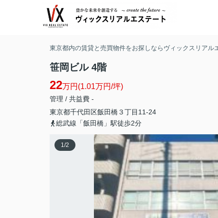
東京都内の賃貸と売買物件をお探しならヴィックスリアル
笹岡ビル 4階
22
万円(1.01万円/坪)
管理 / 共益費 -
東京都
千代田区
飯田橋
３丁目11-24
総武線「飯田橋」駅徒歩2分
1
/
2