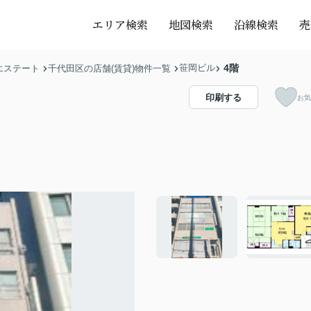
エリア検索
地図検索
沿線検索
売
笹岡ビル
4階
エステート
千代田区の店舗(賃貸)物件一覧
印刷する
お気