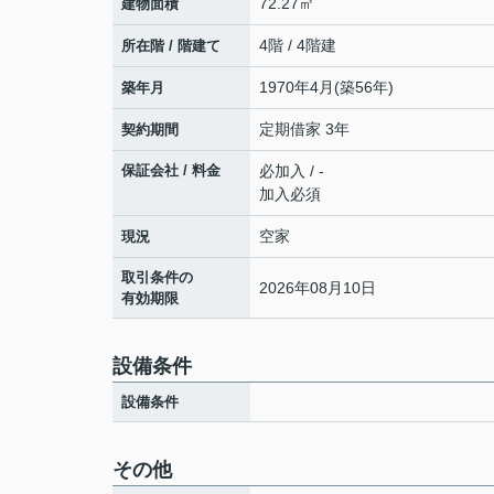
72.27㎡
建物面積
4階 / 4階建
所在階 / 階建て
1970年4月(築56年)
築年月
定期借家 3年
契約期間
保証会社 / 料金
必加入 / -
加入必須
空家
現況
取引条件の
2026年08月10日
有効期限
設備条件
設備条件
その他