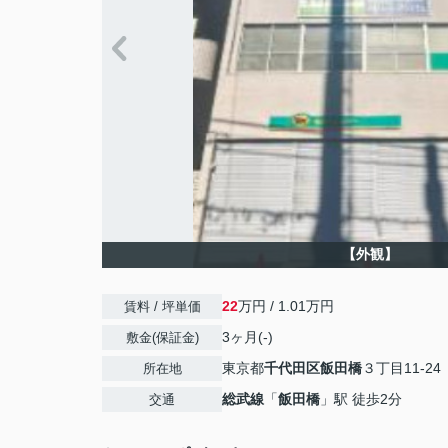
【外観】
22
万円 / 1.01万円
賃料 / 坪単価
3ヶ月(-)
敷金(保証金)
東京都
千代田区
飯田橋
３丁目11-24
所在地
総武線
「
飯田橋
」駅 徒歩2分
交通