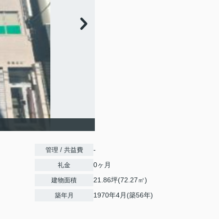
-
管理 / 共益費
0ヶ月
礼金
21.86坪(72.27㎡)
建物面積
1970年4月(築56年)
築年月