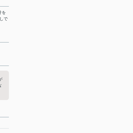
計を
しで
が
な