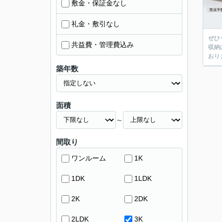
敷金・保証金なし
礼金・敷引なし
ぜひ
共益費・管理費込み
収納
おり
築年数
面積
～
間取り
ワンルーム
1K
1DK
1LDK
2K
2DK
2LDK
3K