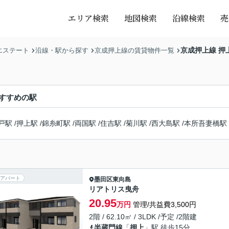
エリア検索
地図検索
沿線検索
売
京成押上線 押
エステート
沿線・駅から探す
京成押上線の賃貸物件一覧
すすめの駅
戸駅
/
押上駅
/
錦糸町駅
/
両国駅
/
住吉駅
/
菊川駅
/
西大島駅
/
本所吾妻橋駅
アパート
墨田区
東向島
リアトリス曳舟
20.95
万円
管理/共益費3,500円
2階 / 62.10㎡ / 3LDK /予定 /2階建
半蔵門線
「
押上
」駅 徒歩15分