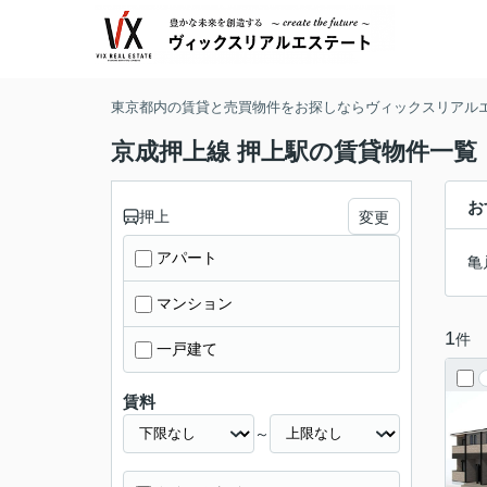
東京都内の賃貸と売買物件をお探しならヴィックスリアル
京成押上線 押上駅の賃貸物件一覧
お
押上
変更
アパート
亀
マンション
1
件
一戸建て
賃料
～