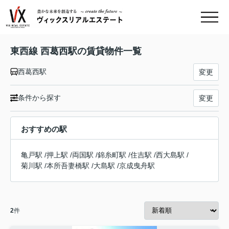
東西線 西葛西駅の賃貸物件一覧
西葛西駅
変更
条件から探す
変更
おすすめの駅
亀戸駅
/
押上駅
/
両国駅
/
錦糸町駅
/
住吉駅
/
西大島駅
/
菊川駅
/
本所吾妻橋駅
/
大島駅
/
京成曳舟駅
2
件