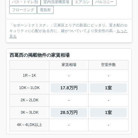
バス・トイレ別
室内洗濯機置場
エアコン
バルコニー
フローリング
電気有
「セボーンミナミスナ」：江東区エリアの新居にピッタリ。置き配のセ
キュリティに心配がある方に、鍵がついていてより安全性の高...
もっと
見る
西葛西の掲載物件の家賃相場
家賃相場
空室件数
-
-
1R～1K
17.8万円
1室
1DK～1LDK
-
-
2K～2LDK
28.5万円
1室
3K～3LDK
-
-
4K～4LDK以上