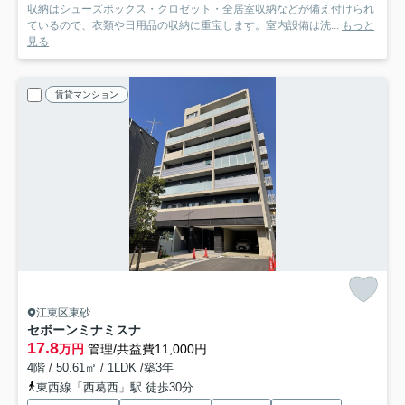
収納はシューズボックス・クロゼット・全居室収納などが備え付けられ
ているので、衣類や日用品の収納に重宝します。室内設備は洗...
もっと
見る
賃貸マンション
江東区東砂
セボーンミナミスナ
17.8
万円
管理/共益費11,000円
4階 / 50.61㎡ / 1LDK /築3年
東西線「西葛西」駅 徒歩30分