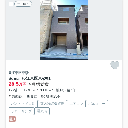
一戸建て
江東区東砂
Sumai-to江東区東砂01
28.5
万円
管理/共益費-
1-3階 / 106.91㎡ / 3LDK＋S(納戸) /築3年
東西線「西葛西」駅 徒歩29分
バス・トイレ別
室内洗濯機置場
エアコン
バルコニー
フローリング
電気有
礼0