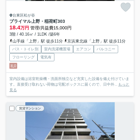
台東区松が谷
プライマル上野・稲荷町
303
18.4
万円
管理/共益費15,000円
3階 / 40.16㎡ / 1LDK /築6年
山手線「上野」駅 徒歩11分
京浜東北線「上野」駅 徒歩11分
バス・トイレ別
室内洗濯機置場
エアコン
バルコニー
フローリング
電気有
礼0
室内設備は浴室乾燥機・洗面所独立など充実した設備を備え付けていま
す。直接受け取れない荷物は宅配ボックスに届くので、日中外...
もっと
見る
賃貸マンション