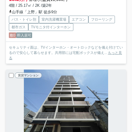
4階 / 25.17㎡ / 2K /築2年
山手線「上野」駅 徒歩9分
バス・トイレ別
室内洗濯機置場
エアコン
フローリング
都市ガス
TVモニタ付インターホン
敷0
即入居可
セキュリティ面は、TVインターホン・オートロックなどを備え付けてい
るので安心して暮らせます。共用部には宅配ボックスが備え...
もっと見
る
賃貸マンション