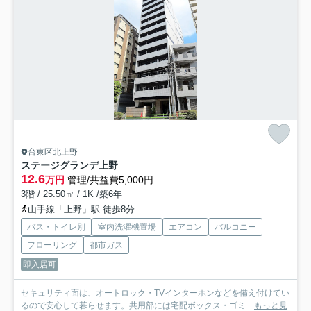
台東区北上野
ステージグランデ上野
12.6
万円
管理/共益費5,000円
3階 / 25.50㎡ / 1K /築6年
山手線「上野」駅 徒歩8分
バス・トイレ別
室内洗濯機置場
エアコン
バルコニー
フローリング
都市ガス
即入居可
セキュリティ面は、オートロック・TVインターホンなどを備え付けてい
るので安心して暮らせます。共用部には宅配ボックス・ゴミ...
もっと見