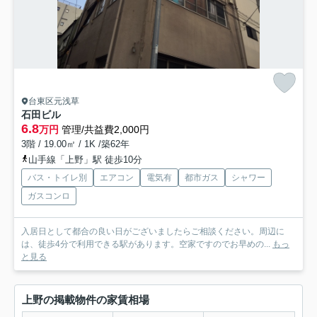
台東区元浅草
石田ビル
6.8
万円
管理/共益費2,000円
3階 / 19.00㎡ / 1K /築62年
山手線「上野」駅 徒歩10分
バス・トイレ別
エアコン
電気有
都市ガス
シャワー
ガスコンロ
入居日として都合の良い日がございましたらご相談ください。周辺に
は、徒歩4分で利用できる駅があります。空家ですのでお早めの...
もっ
と見る
上野の掲載物件の家賃相場