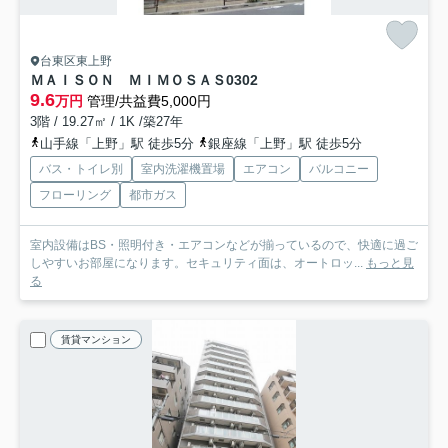
台東区東上野
ＭＡＩＳＯＮ ＭＩＭＯＳＡＳ
0302
9.6
万円
管理/共益費5,000円
3階 / 19.27㎡ / 1K /築27年
山手線「上野」駅 徒歩5分
銀座線「上野」駅 徒歩5分
バス・トイレ別
室内洗濯機置場
エアコン
バルコニー
フローリング
都市ガス
室内設備はBS・照明付き・エアコンなどが揃っているので、快適に過ご
しやすいお部屋になります。セキュリティ面は、オートロッ...
もっと見
る
賃貸マンション