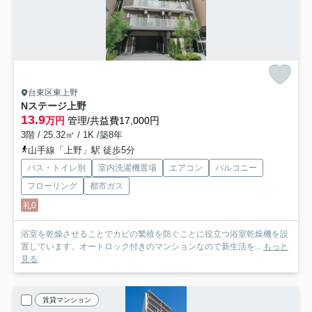
台東区東上野
Nステージ上野
13.9
万円
管理/共益費17,000円
3階 / 25.32㎡ / 1K /築8年
山手線「上野」駅 徒歩5分
バス・トイレ別
室内洗濯機置場
エアコン
バルコニー
フローリング
都市ガス
礼0
浴室を乾燥させることでカビの繁殖を防ぐことに役立つ浴室乾燥機を設
置しています。オートロック付きのマンションなので新生活を...
もっと
見る
賃貸マンション