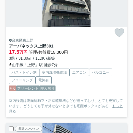
台東区東上野
アーバネックス上野
301
17.5
万円
管理/共益費15,000円
3階 / 31.30㎡ / 1LDK /新築
山手線「上野」駅 徒歩7分
バス・トイレ別
室内洗濯機置場
エアコン
バルコニー
フローリング
電気有
礼0
フリーレント
即入居可
室内設備は洗面所独立・浴室乾燥機などが揃っており、とても充実して
います。どうしても手が外せないときでも宅配ボックスがある...
もっと
見る
賃貸マンション