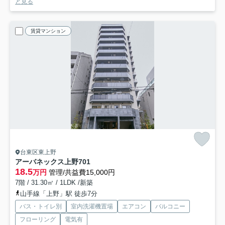
と見る
賃貸マンション
台東区東上野
アーバネックス上野
701
18.5
万円
管理/共益費15,000円
7階 / 31.30㎡ / 1LDK /新築
山手線「上野」駅 徒歩7分
バス・トイレ別
室内洗濯機置場
エアコン
バルコニー
フローリング
電気有