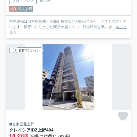
フローリング
電気有
礼0
即入居可
室内設備は浴室乾燥機・洗面所独立などが揃っており、とても充実して
います。留守中に注文した商品が届くので、配送時間を気にせ...
もっと
見る
賃貸マンション
台東区北上野
クレイシアIDZ上野
404
18.2
万円
管理/共益費11,000円