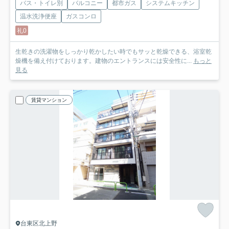
バス・トイレ別
バルコニー
都市ガス
システムキッチン
温水洗浄便座
ガスコンロ
礼0
生乾きの洗濯物をしっかり乾かしたい時でもサッと乾燥できる、浴室乾
燥機を備え付けております。建物のエントランスには安全性に...
もっと
見る
賃貸マンション
台東区北上野