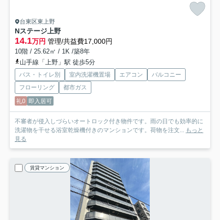
台東区東上野
Nステージ上野
14.1
万円
管理/共益費17,000円
10階 / 25.62㎡ / 1K /築8年
山手線「上野」駅 徒歩5分
バス・トイレ別
室内洗濯機置場
エアコン
バルコニー
フローリング
都市ガス
礼0
即入居可
不審者が侵入しづらいオートロック付き物件です。雨の日でも効率的に
洗濯物を干せる浴室乾燥機付きのマンションです。荷物を注文...
もっと
見る
賃貸マンション