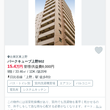
台東区東上野
パークキューブ上野
902
15.4
万円
管理/共益費8,000円
9階 / 33.46㎡ / 1DK /築20年
日比谷線「上野」駅 徒歩8分
バス・トイレ別
室内洗濯機置場
エアコン
バルコニー
電気有
システムキッチン
この物件には浴室乾燥機があり、室内でも洗濯物を素早く乾かせるの
で、外干しをして急な雨を心配する必要がなくなります。オート...
もっ