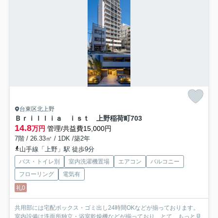
台東区北上野
Ｂｒｉｌｌｉａ ｉｓｔ 上野稲荷町
703
14.8
万円
管理/共益費15,000円
7階 / 26.33㎡ / 1DK /築2年
山手線「上野」駅 徒歩9分
バス・トイレ別
室内洗濯機置場
エアコン
バルコニー
フローリング
電気有
礼0
共用部には宅配ボックス・ゴミ出し24時間OKなどが揃っております。
室内設備は洗面所独立・浴室乾燥機などが揃っており、とて...
もっと見