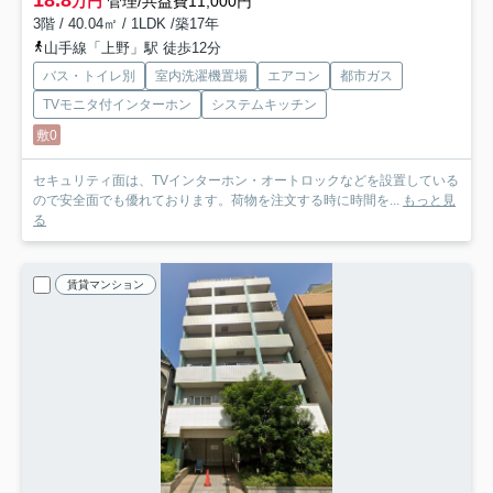
万円
管理/共益費11,000円
3階 / 40.04㎡ / 1LDK /築17年
山手線「上野」駅 徒歩12分
バス・トイレ別
室内洗濯機置場
エアコン
都市ガス
TVモニタ付インターホン
システムキッチン
敷0
セキュリティ面は、TVインターホン・オートロックなどを設置している
ので安全面でも優れております。荷物を注文する時に時間を...
もっと見
る
賃貸マンション