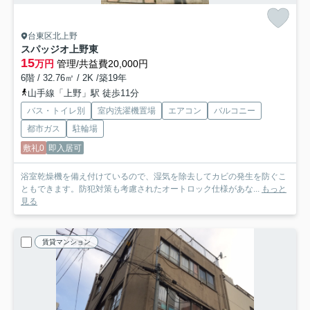
台東区北上野
スパッジオ上野東
15
万円
管理/共益費20,000円
6階 / 32.76㎡ / 2K /築19年
山手線「上野」駅 徒歩11分
バス・トイレ別
室内洗濯機置場
エアコン
バルコニー
都市ガス
駐輪場
敷礼0
即入居可
浴室乾燥機を備え付けているので、湿気を除去してカビの発生を防ぐこ
ともできます。防犯対策も考慮されたオートロック仕様があな...
もっと
見る
賃貸マンション