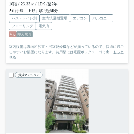
10階 / 26.33㎡ / 1DK /築2年
山手線「上野」駅 徒歩9分
バス・トイレ別
室内洗濯機置場
エアコン
バルコニー
フローリング
電気有
礼0
即入居可
室内設備は洗面所独立・浴室乾燥機などが揃っているので、快適に過ご
しやすいお部屋になります。共用部には宅配ボックス・ゴミ出...
もっと
見る
賃貸マンション