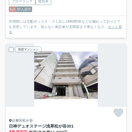
フローリング
電気有
礼0
即入居可
共用部には宅配ボックス・ゴミ出し24時間OKなどが備わっておりとて
も充実しています。知らない来訪者が玄関前まで来なくなり...
もっと見
る
賃貸マンション
台東区松が谷
日神デュオステージ浅草松が谷
301
18.8