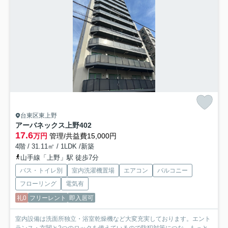
台東区東上野
アーバネックス上野
402
17.6
万円
管理/共益費15,000円
4階 / 31.11㎡ / 1LDK /新築
山手線「上野」駅 徒歩7分
バス・トイレ別
室内洗濯機置場
エアコン
バルコニー
フローリング
電気有
礼0
フリーレント
即入居可
室内設備は洗面所独立・浴室乾燥機など大変充実しております。エント
ランス・玄関と2つのロックを備えているので防犯対策につな...
もっと