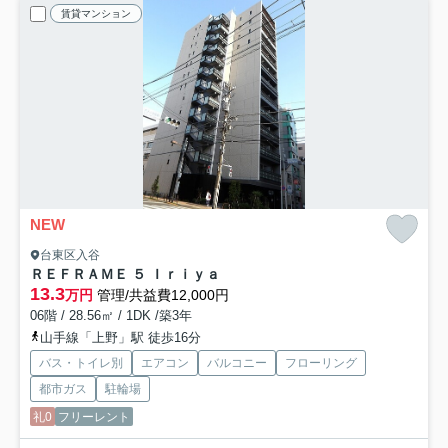
賃貸マンション
NEW
台東区入谷
ＲＥＦＲＡＭＥ ５ Ｉｒｉｙａ
13.3
万円
管理/共益費12,000円
06階 / 28.56㎡ / 1DK /築3年
山手線「上野」駅 徒歩16分
バス・トイレ別
エアコン
バルコニー
フローリング
都市ガス
駐輪場
礼0
フリーレント