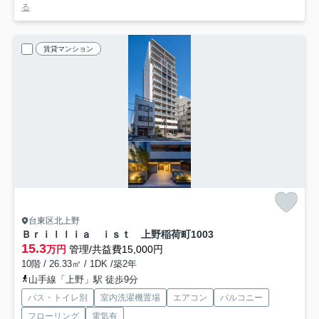
る
賃貸マンション
台東区北上野
Ｂｒｉｌｌｉａ ｉｓｔ 上野稲荷町
1003
15.3
万円
管理/共益費15,000円
10階 / 26.33㎡ / 1DK /築2年
山手線「上野」駅 徒歩9分
バス・トイレ別
室内洗濯機置場
エアコン
バルコニー
フローリング
電気有