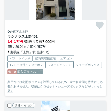
台東区北上野
ラシクラス上野
401
14.1
万円
管理/共益費7,000円
4階 / 26.04㎡ / 1DK /築7年
山手線「上野」駅 徒歩10分
バス・トイレ別
室内洗濯機置場
エアコン
TVモニタ付インターホン
システムキッチン
シューズボックス
敷礼0
即入居可
ペット可
共用部には宅配ボックスを設置しているため、家で何時間も待機する必
要がありません。収納はクロゼット・シューズボックスなどが...
もっと
見る
賃貸マンション