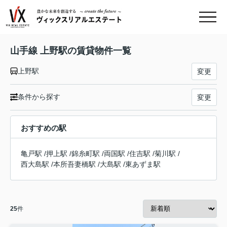
山手線 上野駅の賃貸物件一覧
上野駅
変更
条件から探す
変更
おすすめの駅
亀戸駅
/
押上駅
/
錦糸町駅
/
両国駅
/
住吉駅
/
菊川駅
/
西大島駅
/
本所吾妻橋駅
/
大島駅
/
東あずま駅
25
件