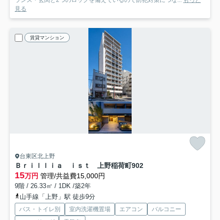
見る
賃貸マンション
台東区北上野
Ｂｒｉｌｌｉａ ｉｓｔ 上野稲荷町
902
15
万円
管理/共益費15,000円
9階 / 26.33㎡ / 1DK /築2年
山手線「上野」駅 徒歩9分
バス・トイレ別
室内洗濯機置場
エアコン
バルコニー