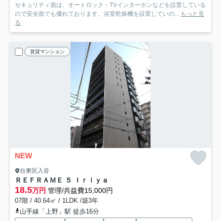
セキュリティ面は、オートロック・TVインターホンなどを設置している
ので安全面でも優れております。浴室乾燥機を設置していの...
もっと見
る
賃貸マンション
NEW
台東区入谷
ＲＥＦＲＡＭＥ ５ Ｉｒｉｙａ
18.5
万円
管理/共益費15,000円
07階 / 40.64㎡ / 1LDK /築3年
山手線「上野」駅 徒歩16分