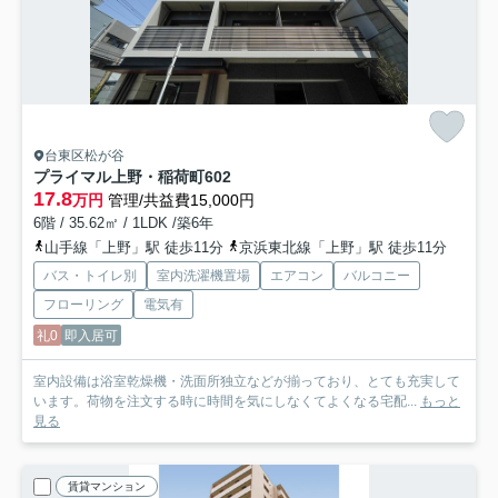
台東区松が谷
プライマル上野・稲荷町
602
17.8
万円
管理/共益費15,000円
6階 / 35.62㎡ / 1LDK /築6年
山手線「上野」駅 徒歩11分
京浜東北線「上野」駅 徒歩11分
バス・トイレ別
室内洗濯機置場
エアコン
バルコニー
フローリング
電気有
礼0
即入居可
室内設備は浴室乾燥機・洗面所独立などが揃っており、とても充実して
います。荷物を注文する時に時間を気にしなくてよくなる宅配...
もっと
見る
賃貸マンション