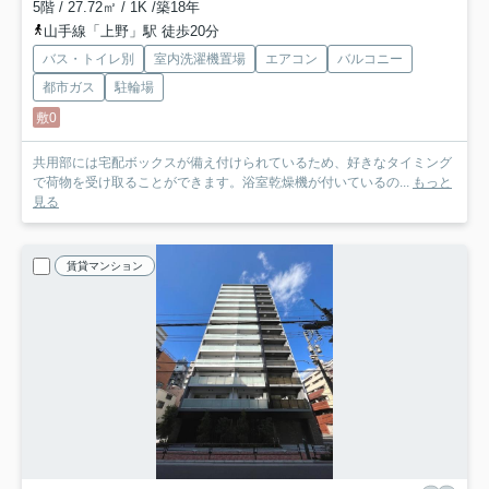
5階 / 27.72㎡ / 1K /築18年
山手線「上野」駅 徒歩20分
バス・トイレ別
室内洗濯機置場
エアコン
バルコニー
都市ガス
駐輪場
敷0
共用部には宅配ボックスが備え付けられているため、好きなタイミング
で荷物を受け取ることができます。浴室乾燥機が付いているの...
もっと
見る
賃貸マンション