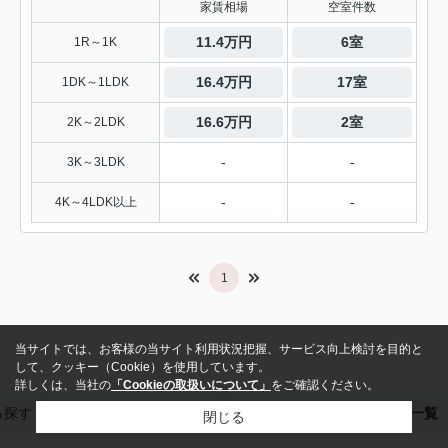
家賃相場
空室件数
11.4万円
6室
1R～1K
16.4万円
17室
1DK～1LDK
16.6万円
2室
2K～2LDK
-
-
3K～3LDK
-
-
4K～4LDK以上
1
当サイトでは、お客様の当サイト利用状況把握、サービス向上検討を目的と
して、クッキー（Cookie）を使用しています。
詳しくは、当社の
「Cookieの取扱いについて」
をご確認ください。
ら探す
山手線の賃貸物件一覧
山手線 上野駅の賃貸物件一覧
閉じる