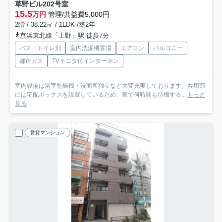
草野ビル
202号室
15.5
万円
管理/共益費5,000円
2階 / 38.22㎡ / 1LDK /築2年
京浜東北線「上野」駅 徒歩7分
バス・トイレ別
室内洗濯機置場
エアコン
バルコニー
都市ガス
TVモニタ付インターホン
室内設備は浴室乾燥機・洗面所独立など大変充実しております。共用部
には宅配ボックスを設置しているため、家で何時間も待機する...
もっと
見る
賃貸マンション