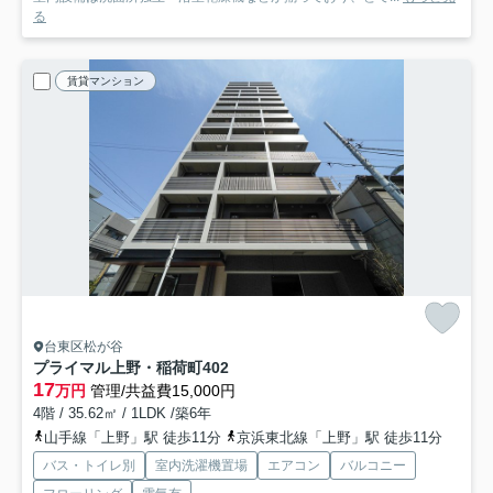
る
賃貸マンション
台東区松が谷
プライマル上野・稲荷町
402
17
万円
管理/共益費15,000円
4階 / 35.62㎡ / 1LDK /築6年
山手線「上野」駅 徒歩11分
京浜東北線「上野」駅 徒歩11分
バス・トイレ別
室内洗濯機置場
エアコン
バルコニー