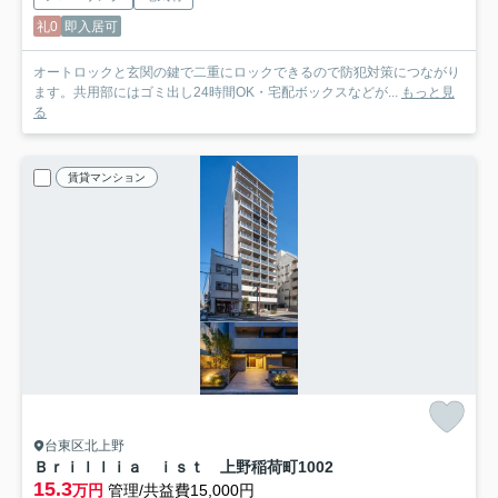
礼0
即入居可
オートロックと玄関の鍵で二重にロックできるので防犯対策につながり
ます。共用部にはゴミ出し24時間OK・宅配ボックスなどが...
もっと見
る
賃貸マンション
台東区北上野
Ｂｒｉｌｌｉａ ｉｓｔ 上野稲荷町
1002
15.3
万円
管理/共益費15,000円