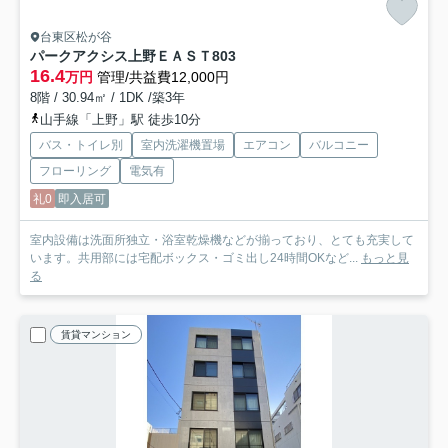
台東区松が谷
パークアクシス上野ＥＡＳＴ
803
16.4
万円
管理/共益費12,000円
8階 / 30.94㎡ / 1DK /築3年
山手線「上野」駅 徒歩10分
バス・トイレ別
室内洗濯機置場
エアコン
バルコニー
フローリング
電気有
礼0
即入居可
室内設備は洗面所独立・浴室乾燥機などが揃っており、とても充実して
います。共用部には宅配ボックス・ゴミ出し24時間OKなど...
もっと見
る
賃貸マンション