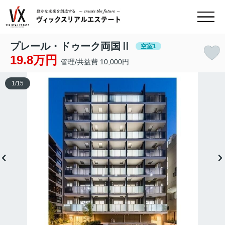
プレール・ドゥーク両国Ⅱ
空室1
19.8万円
管理/共益費 10,000円
1
/
15