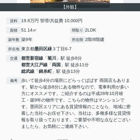
【外観】
19.8万円 管理/共益費 10,000円
賃料
51.14㎡
2LDK
面積
間取り
築9年
2階/8階建
築年数
所在階
東京都
墨田区
緑
３丁目6-7
所在地
都営新宿線
「
菊川
」駅 徒歩8分
交通
都営大江戸線
「
両国
」駅 徒歩11分
総武線
「
錦糸町
」駅 徒歩13分
歩いて徒歩4分の場所にどらっぐぱぱす 両国店もありま
備考
す。駅から徒歩8分にある物件なので、電車利用が多い
方にオススメです。ご紹介するのは平成28年10月竣
工・築9年の物件です。こちらの物件はマンションで
す。墨田区エリアにある賃貸情報のことなら、地域に密
着した当社へお任せ下さい。当社は、多種多様な賃貸情
報を取り扱っております。ご要望や不明な点などござい
ましたら、お気軽にご連絡下さい。