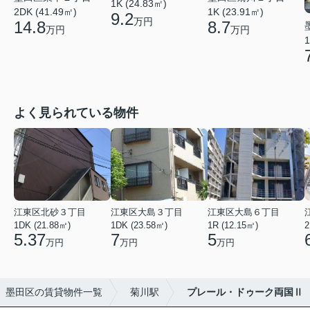
1K (24.83㎡)
2DK (41.49㎡)
1K (23.91㎡)
9.2
万円
14.8
8.7
万円
万円
1
よく見られている物件
江東区北砂３丁目
江東区大島３丁目
江東区大島６丁目
1DK (21.88㎡)
1DK (23.58㎡)
1R (12.15㎡)
2
5.37
7
5
万円
万円
万円
墨田区の賃貸物件一覧
菊川駅
プレール・ドゥーク両国Ⅱ