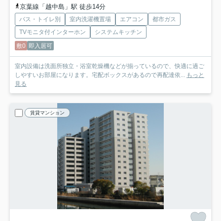
京葉線「越中島」駅 徒歩14分
バス・トイレ別
室内洗濯機置場
エアコン
都市ガス
TVモニタ付インターホン
システムキッチン
敷0
即入居可
室内設備は洗面所独立・浴室乾燥機などが揃っているので、快適に過ご
しやすいお部屋になります。宅配ボックスがあるので再配達依...
もっと
見る
賃貸マンション