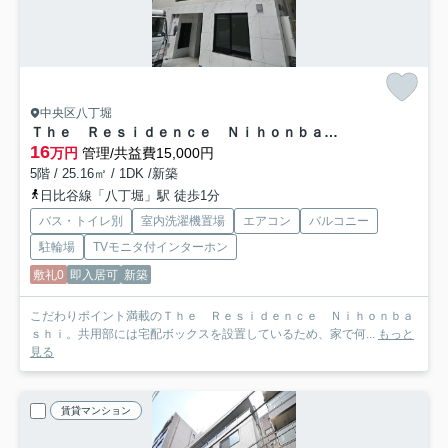
中央区八丁堀
Ｔｈｅ Ｒｅｓｉｄｅｎｃｅ Ｎｉｈｏｎｂａｓｈｉ
16
万円
管理/共益費15,000円
5階 / 25.16㎡ / 1DK /新築
日比谷線「八丁堀」駅 徒歩1分
バス・トイレ別
室内洗濯機置場
エアコン
バルコニー
駐輪場
TVモニタ付インターホン
敷礼0
即入居可
新築
こだわりポイント満載のＴｈｅ Ｒｅｓｉｄｅｎｃｅ Ｎｉｈｏｎｂａ
ｓｈｉ。共用部には宅配ボックスを設置しているため、家で何...
もっと
見る
賃貸マンション