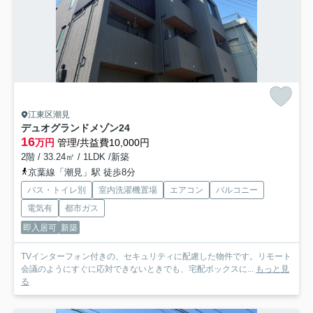
江東区潮見
デュオグランドメゾン24
16
万円
管理/共益費10,000円
2階 / 33.24㎡ / 1LDK /新築
京葉線「潮見」駅 徒歩8分
バス・トイレ別
室内洗濯機置場
エアコン
バルコニー
電気有
都市ガス
即入居可
新築
TVインターフォン付きの、セキュリティに配慮した物件です。リモート
会議のようにすぐに応対できないときでも、宅配ボックスに...
もっと見
る