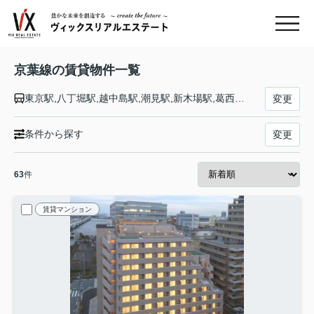
京葉線の賃貸物件一覧
東京駅,八丁堀駅,越中島駅,潮見駅,新木場駅,葛西臨海公園駅,舞浜駅,新浦安駅,市川塩浜駅,二俣新町駅,西船橋駅,南船橋駅,新習志野駅,幕張豊砂駅,海浜幕張駅,検見川浜駅,稲毛海岸駅,千葉みなと駅,蘇我駅
変更
条件から探す
変更
63
件
賃貸マンション