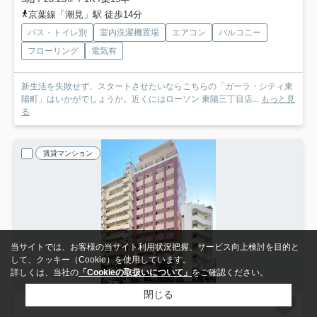
京葉線「潮見」駅 徒歩14分
バス・トイレ別
室内洗濯機置場
エアコン
バルコニー
フローリング
電気有
新生活を失敗せず、スタートさせたいならこちらの「ガーラ・シティ東
陽町」はいかがでしょうか。近くにはローソン 東陽三丁目店...
もっと見
る
賃貸マンション
当サイトでは、お客様の当サイト利用状況把握、サービス向上検討を目的と
して、クッキー（Cookie）を使用しています。
詳しくは、当社の
「Cookieの取扱いについて」
をご確認ください。
閉じる