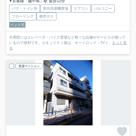
京葉線「越中島」駅 徒歩12分
バス・トイレ別
室内洗濯機置場
エアコン
バルコニー
フローリング
都市ガス
ペット可
共用部にはエレベータ・バイク置場など様々な設備やサービスが揃って
いるので便利です。セキュリティ面は、オートロック・TVイ...
もっと見
る
賃貸マンション