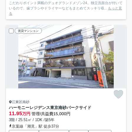
こだわりポイント満載のデュオグランドメゾン24。独立洗面台が付いて
いるので、歯ブラシやドライヤーなどもまとめてスッキリ収...
もっと見
る
賃貸マンション
江東区南砂
ハーモニーレジデンス東京南砂パークサイド
11.95
万円
管理/共益費15,000円
3階 / 25.51㎡ / 1DK /築5年
京葉線「潮見」駅 徒歩37分