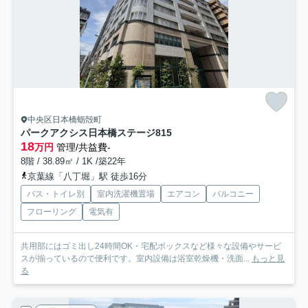
中央区日本橋蛎殻町
パークアクシス日本橋ステージ
815
18
万円
管理/共益費-
8階 / 38.89㎡ / 1K /築22年
京葉線「八丁堀」駅 徒歩16分
バス・トイレ別
室内洗濯機置場
エアコン
バルコニー
フローリング
電気有
共用部にはゴミ出し24時間OK・宅配ボックスなど様々な設備やサービ
スが揃っているので便利です。室内設備は浴室乾燥機・洗面...
もっと見
る