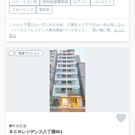
バス・トイレ別
室内洗濯機置場
エアコン
バルコニー
フローリング
電気有
こだわりで選びたい方におすすめ。江東区エリアで住まいをお探しなら
「ハーモニーレジデンス東京南砂パークサイド」。買い物に便...
もっと
見る
賃貸マンション
中央区湊
ＢＣＮレジデンス八丁堀
901