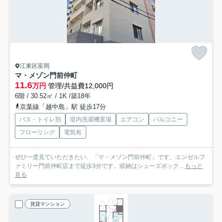
江東区富岡
マ・メゾン門前仲町
11.6
万円
管理/共益費12,000円
6階 / 30.52㎡ / 1K /築18年
京葉線「越中島」駅 徒歩17分
バス・トイレ別
室内洗濯機置場
エアコン
バルコニー
フローリング
電気有
ぜひ一度見ていただきたい、「マ・メゾン門前仲町」です。エンゼルフ
ァミリー門前仲町店まで徒歩3分です。収納はシューズボック...
もっと
見る
賃貸マンション