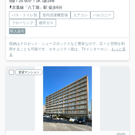
5階 / 25.50㎡ / 1K /築14年
京葉線「八丁堀」駅 徒歩6分
バス・トイレ別
室内洗濯機置場
エアコン
バルコニー
フローリング
都市ガス
即入居可
収納はクロゼット・シューズボックスなど豊富なので、広々と空間を利
用することも可能です。セキュリティ面は、TVインターホン...
もっと見
る
賃貸マンション