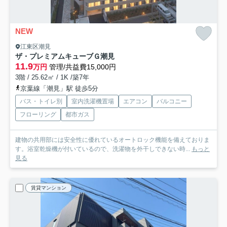
NEW
江東区潮見
ザ・プレミアムキューブＧ潮見
11.9
万円
管理/共益費15,000円
3階 / 25.62㎡ / 1K /築7年
京葉線「潮見」駅 徒歩5分
バス・トイレ別
室内洗濯機置場
エアコン
バルコニー
フローリング
都市ガス
建物の共用部には安全性に優れているオートロック機能を備えておりま
す。浴室乾燥機が付いているので、洗濯物を外干しできない時...
もっと
見る
賃貸マンション