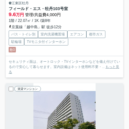
江東区牡丹
フィールド・エス・牡丹
103号室
9.6
万円
管理/共益費4,000円
1階 / 22.07㎡ / 1K /築8年
京葉線「越中島」駅 徒歩12分
バス・トイレ別
室内洗濯機置場
エアコン
都市ガス
駐輪場
TVモニタ付インターホン
敷0
セキュリティ面は、オートロック・TVインターホンなどを備え付けてい
るので安心して暮らせます。室内設備はネット使用料不要・...
もっと見
る
賃貸マンション