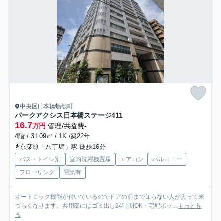
中央区日本橋蛎殻町
パークアクシス日本橋ステージ
411
16.7
万円
管理/共益費-
4階 / 31.09㎡ / 1K /築22年
京葉線「八丁堀」駅 徒歩16分
バス・トイレ別
室内洗濯機置場
エアコン
バルコニー
フローリング
電気有
オートロック機能が付いているのでドアの前まで知らない人が入って来
づらくなります。共用部にはゴミ出し24時間OK・宅配ボッ...
もっと見
る