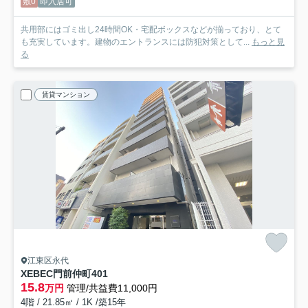
敷0
即入居可
共用部にはゴミ出し24時間OK・宅配ボックスなどが揃っており、とて
も充実しています。建物のエントランスには防犯対策として...
もっと見
る
賃貸マンション
江東区永代
XEBEC門前仲町
401
15.8
万円
管理/共益費11,000円
4階 / 21.85㎡ / 1K /築15年