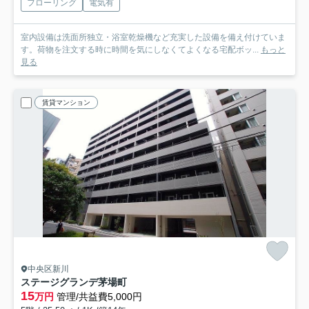
フローリング
電気有
室内設備は洗面所独立・浴室乾燥機など充実した設備を備え付けていま
す。荷物を注文する時に時間を気にしなくてよくなる宅配ボッ...
もっと
見る
賃貸マンション
中央区新川
ステージグランデ茅場町
15
万円
管理/共益費5,000円