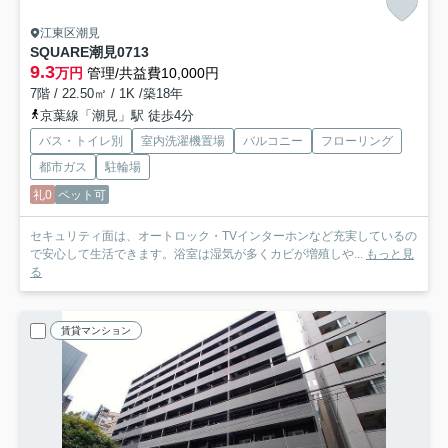
江東区潮見
SQUARE潮見
0713
9.3
万円
管理/共益費10,000円
7階 / 22.50㎡ / 1K /築18年
京葉線「潮見」駅 徒歩4分
バス・トイレ別
室内洗濯機置場
バルコニー
フローリング
都市ガス
駐輪場
礼0
ペット可
セキュリティ面は、オートロック・TVインターホンなど充実しているの
で安心して生活できます。浴室は湿気が多くカビが増殖しや...
もっと見
る
賃貸マンション