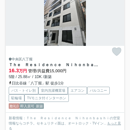
中央区八丁堀
Ｔｈｅ Ｒｅｓｉｄｅｎｃｅ Ｎｉｈｏｎｂａｓｈｉ
16.3
万円
管理/共益費15,000円
5階 / 25.88㎡ / 1DK /新築
日比谷線「八丁堀」駅 徒歩1分
バス・トイレ別
室内洗濯機置場
エアコン
バルコニー
駐輪場
TVモニタ付インターホン
敷礼0
即入居可
新築
新着情報：Ｔｈｅ Ｒｅｓｉｄｅｎｃｅ Ｎｉｈｏｎｂａｓｈｉの空室
情報ならコチラ。セキュリティ面は、オートロック・TVイン...
もっと見
る