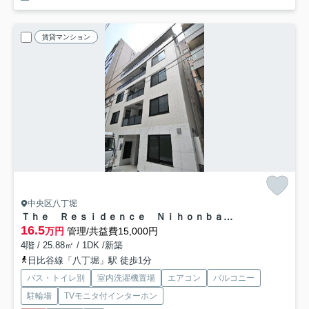
賃貸マンション
中央区八丁堀
Ｔｈｅ Ｒｅｓｉｄｅｎｃｅ Ｎｉｈｏｎｂａｓｈｉ
16.5
万円
管理/共益費15,000円
4階 / 25.88㎡ / 1DK /新築
日比谷線「八丁堀」駅 徒歩1分
バス・トイレ別
室内洗濯機置場
エアコン
バルコニー
駐輪場
TVモニタ付インターホン