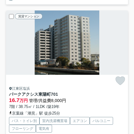
賃貸マンション
江東区塩浜
パークアクシス東陽町
701
16.7
万円
管理/共益費8,000円
7階 / 38.75㎡ / 1LDK /築19年
京葉線「潮見」駅 徒歩25分
バス・トイレ別
室内洗濯機置場
エアコン
バルコニー
フローリング
電気有