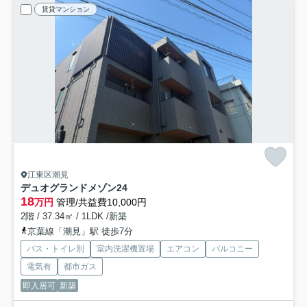
賃貸マンション
江東区潮見
デュオグランドメゾン24
18
万円
管理/共益費10,000円
2階 / 37.34㎡ / 1LDK /新築
京葉線「潮見」駅 徒歩7分
バス・トイレ別
室内洗濯機置場
エアコン
バルコニー
電気有
都市ガス
即入居可
新築