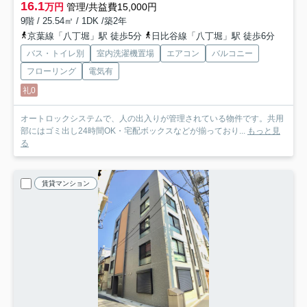
16.1
万円
管理/共益費15,000円
9階 / 25.54㎡ / 1DK /築2年
京葉線「八丁堀」駅 徒歩5分
日比谷線「八丁堀」駅 徒歩6分
バス・トイレ別
室内洗濯機置場
エアコン
バルコニー
フローリング
電気有
礼0
オートロックシステムで、人の出入りが管理されている物件です。共用
部にはゴミ出し24時間OK・宅配ボックスなどが揃っており...
もっと見
る
賃貸マンション