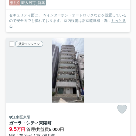
敷礼0
即入居可
新築
セキュリティ面は、TVインターホン・オートロックなどを設置している
ので安全面でも優れております。室内設備は浴室乾燥機・洗...
もっと見
る
賃貸マンション
江東区東陽
ガーラ・シティ東陽町
9.5
万円
管理/共益費5,000円
5階 / 20.25㎡ / 1K /築19年