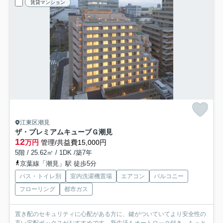
賃貸マンション
江東区潮見
ザ・プレミアムキューブＧ潮見
12
万円
管理/共益費15,000円
5階 / 25.62㎡ / 1DK /築7年
京葉線「潮見」駅 徒歩5分
バス・トイレ別
室内洗濯機置場
エアコン
バルコニー
フローリング
都市ガス
置き配のセキュリティに心配がある方に、鍵がついていてより安全性の