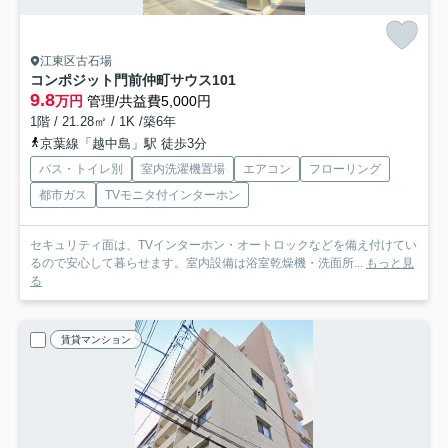
江東区古石場
コンポジット門前仲町サウス
101
9.8
万円
管理/共益費5,000円
1階 / 21.28㎡ / 1K /築6年
京葉線「越中島」駅 徒歩3分
バス・トイレ別
室内洗濯機置場
エアコン
フローリング
都市ガス
TVモニタ付インターホン
セキュリティ面は、TVインターホン・オートロックなどを備え付けてい
るので安心して暮らせます。室内設備は浴室乾燥機・洗面所...
もっと見
る
賃貸マンション