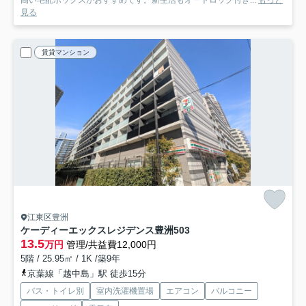
高い宅配ボックスがおすすめです。新生活もオートロック付き...
もっと
見る
賃貸マンション
江東区豊洲
ケーディーエックスレジデンス豊洲
503
13.5
万円
管理/共益費12,000円
5階 / 25.95㎡ / 1K /築9年
京葉線「越中島」駅 徒歩15分
バス・トイレ別
室内洗濯機置場
エアコン
バルコニー