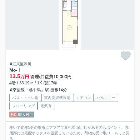
江東区深川
Mo-Ⅰ
13.5
万円
管理/共益費10,000円
4階 / 33.19㎡ / 1K /築17年
京葉線「越中島」駅 徒歩14分
バス・トイレ別
室内洗濯機置場
エアコン
バルコニー
フローリング
電気有
敷0
即入居可
歩いて徒歩5分の場所にアブアブ赤札堂 深川店があるのもポイント。共
用部には宅配ボックスを設置しているため、荷物の受け取り...
もっと見
る