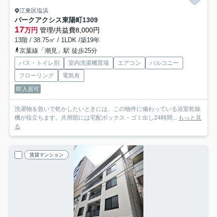
江東区塩浜
パークアクシス東陽町
1309
17
万円
管理/共益費8,000円
13階 / 38.75㎡ / 1LDK /築19年
京葉線「潮見」駅 徒歩25分
バス・トイレ別
室内洗濯機置場
エアコン
バルコニー
フローリング
電気有
即入居可
洗濯物を急いで乾かしたいときには、この物件に備わっている浴室乾燥
機が役立ちます。共用部には宅配ボックス・ゴミ出し24時間...
もっと見
る
賃貸マンション