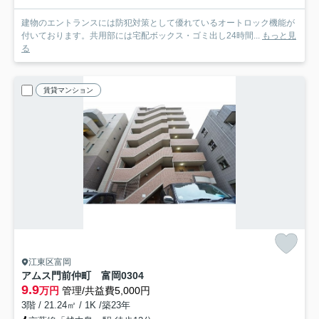
建物のエントランスには防犯対策として優れているオートロック機能が
付いております。共用部には宅配ボックス・ゴミ出し24時間...
もっと見
る
賃貸マンション
江東区富岡
アムス門前仲町 富岡
0304
9.9
万円
管理/共益費5,000円
3階 / 21.24㎡ / 1K /築23年