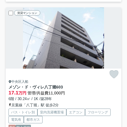
賃貸マンション
中央区入船
メゾン・ド・ヴィレ八丁堀
603
17.1
万円
管理/共益費11,000円
6階 / 30.24㎡ / 1K /築28年
京葉線「八丁堀」駅 徒歩2分
バス・トイレ別
室内洗濯機置場
エアコン
フローリング
電気有
都市ガス