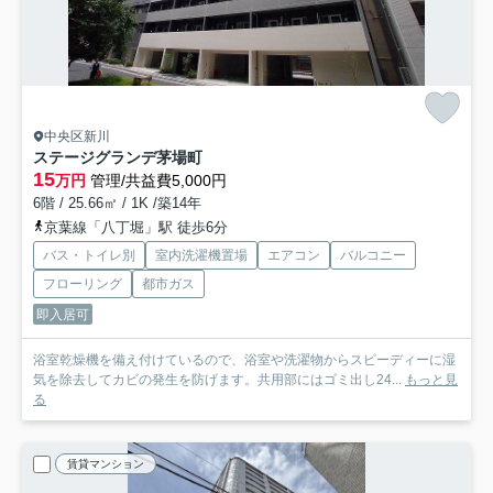
中央区新川
ステージグランデ茅場町
15
万円
管理/共益費5,000円
6階 / 25.66㎡ / 1K /築14年
京葉線「八丁堀」駅 徒歩6分
バス・トイレ別
室内洗濯機置場
エアコン
バルコニー
フローリング
都市ガス
即入居可
浴室乾燥機を備え付けているので、浴室や洗濯物からスピーディーに湿
気を除去してカビの発生を防げます。共用部にはゴミ出し24...
もっと見
る
賃貸マンション