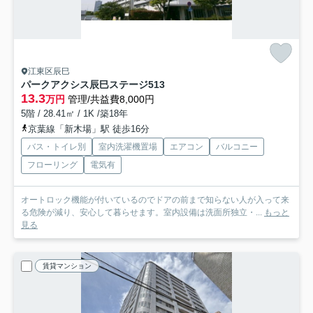
江東区辰巳
パークアクシス辰巳ステージ
513
13.3
万円
管理/共益費8,000円
5階 / 28.41㎡ / 1K /築18年
京葉線「新木場」駅 徒歩16分
バス・トイレ別
室内洗濯機置場
エアコン
バルコニー
フローリング
電気有
オートロック機能が付いているのでドアの前まで知らない人が入って来
る危険が減り、安心して暮らせます。室内設備は洗面所独立・...
もっと
見る
賃貸マンション