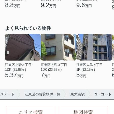
2
8.8
9.2
9.6
万円
万円
万円
よく見られている物件
江東区北砂３丁目
江東区大島３丁目
江東区大島６丁目
1DK (21.88㎡)
1DK (23.58㎡)
1R (12.15㎡)
2
5.37
7
5
万円
万円
万円
エステート
江東区の賃貸物件一覧
東大島駅
S・コート
エリア検索
地図検索