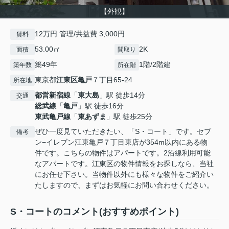
【外観】
12万円 管理/共益費 3,000円
賃料
53.00㎡
2K
面積
間取り
築49年
1階/2階建
築年数
所在階
東京都
江東区
亀戸
７丁目65-24
所在地
都営新宿線
「
東大島
」駅 徒歩14分
交通
総武線
「
亀戸
」駅 徒歩16分
東武亀戸線
「
東あずま
」駅 徒歩25分
ぜひ一度見ていただきたい、「S・コート」です。セブ
備考
ン−イレブン江東亀戸７丁目東店が354m以内にある物
件です。こちらの物件はアパートです。2沿線利用可能
なアパートです。江東区の物件情報をお探しなら、当社
にお任せ下さい。当物件以外にも様々な物件をご紹介い
たしますので、まずはお気軽にお問い合わせください。
S・コートのコメント(おすすめポイント)