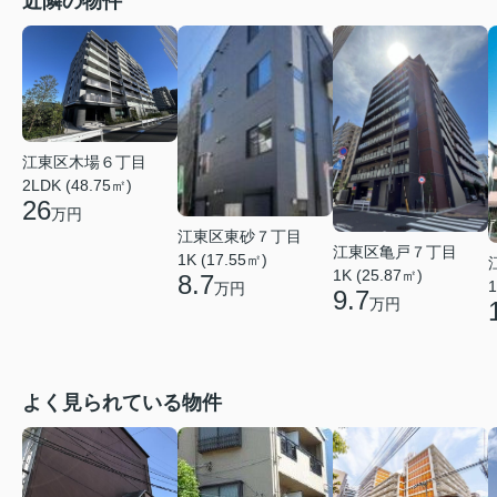
近隣の物件
江東区木場６丁目
2LDK (48.75㎡)
26
万円
江東区東砂７丁目
江東区亀戸７丁目
1K (17.55㎡)
1K (25.87㎡)
8.7
1
万円
9.7
万円
よく見られている物件