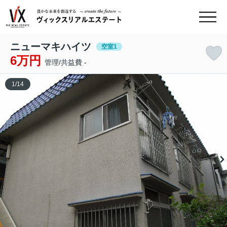
ニューマキハイツ
空室1
6万円
管理/共益費 -
1
/
14