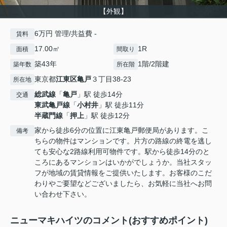
【外観】
6万円 管理/共益費 -
賃料
17.00㎡
1R
面積
間取り
築43年
1階/2階建
築年数
所在階
東京都
江東区
亀戸
３丁目38-23
所在地
総武線
「
亀戸
」駅 徒歩14分
交通
東武亀戸線
「
小村井
」駅 徒歩11分
半蔵門線
「
押上
」駅 徒歩12分
家から徒歩6分の位置に江東亀戸郵便局があります。こ
備考
ちらの物件はマンションです。片方の路線の終電を逃し
ても安心な2路線利用可物件です。駅から徒歩14分のと
ころにあるマンションはいかがでしょうか。当社スタッ
フが地域の賃貸情報をご提供いたします。お客様のこだ
わりやご要望などございましたら、お気軽に当社へお問
い合わせ下さい。
ニューマキハイツのコメント(おすすめポイント)