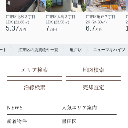
江東区北砂３丁目
江東区大島３丁目
江東区亀戸７丁目
1DK (21.88㎡)
1DK (23.58㎡)
2K (24.30㎡)
2
5.37
7
6.7
万円
万円
万円
ート
江東区の賃貸物件一覧
亀戸駅
ニューマキハイツ
エリア検索
地図検索
沿線検索
売却査定
NEWS
人気エリア案内
新着物件
墨田区