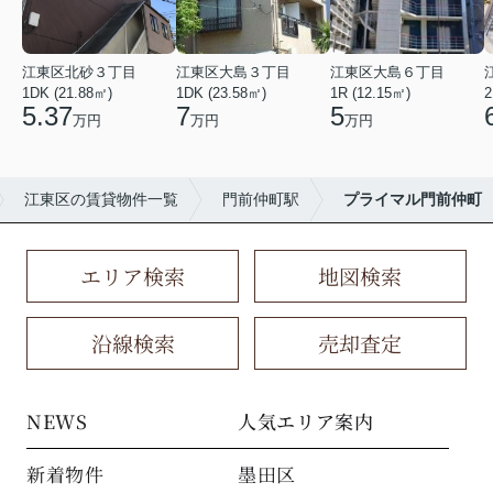
江東区北砂３丁目
江東区大島３丁目
江東区大島６丁目
1DK (21.88㎡)
1DK (23.58㎡)
1R (12.15㎡)
2
5.37
7
5
万円
万円
万円
江東区の賃貸物件一覧
門前仲町駅
プライマル門前仲町
エリア検索
地図検索
沿線検索
売却査定
NEWS
人気エリア案内
新着物件
墨田区