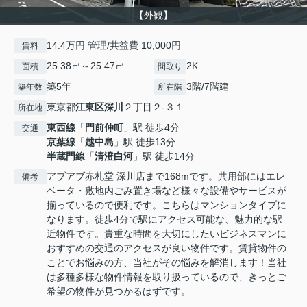
【外観】
14.4万円 管理/共益費 10,000円
賃料
25.38㎡～25.47㎡
2K
面積
間取り
築5年
3階/7階建
築年数
所在階
東京都
江東区
深川
２丁目２‐３１
所在地
東西線
「
門前仲町
」駅 徒歩4分
交通
京葉線
「
越中島
」駅 徒歩13分
半蔵門線
「
清澄白河
」駅 徒歩14分
アブアブ赤札堂 深川店まで168mです。共用部にはエレ
備考
ベータ・敷地内ごみ置き場など様々な設備やサービスが
揃っているので便利です。こちらはマンションタイプに
なります。徒歩4分で駅にアクセス可能な、魅力的な駅
近物件です。貴重な時間を大切にしたいビジネスマンに
おすすめの交通のアクセスが良い物件です。賃貸物件の
ことでお悩みの方、当社がその悩みを解消します！当社
は多種多様な物件情報を取り扱っているので、きっとご
希望の物件が見つかるはずです。