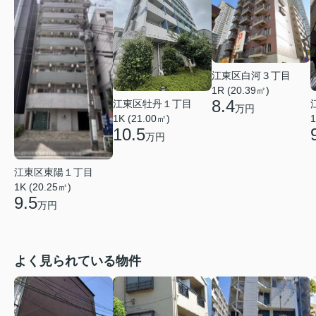
江東区白河３丁目
1R (20.39㎡)
8.4
江東区牡丹１丁目
万円
1K (21.00㎡)
1
10.5
万円
江東区東陽１丁目
1K (20.25㎡)
9.5
万円
よく見られている物件