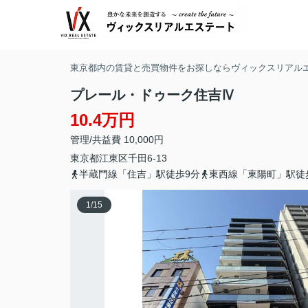
東京都内の賃貸と売買物件をお探しならヴィックスリアル
プレール・ドゥーク住吉Ⅳ
10.4万円
管理/共益費 10,000円
東京都
江東区
千田
6-13
半蔵門線「住吉」駅徒歩9分
東西線「東陽町」駅徒
1
/
15