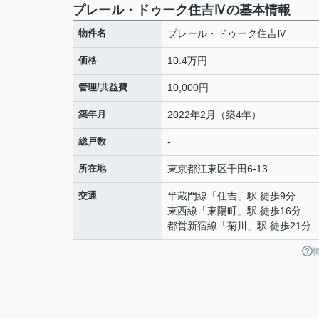
プレール・ドゥーク住吉Ⅳの基本情報
物件名
プレール・ドゥーク住吉Ⅳ
価格
10.4万円
管理/共益費
10,000円
築年月
2022年2月（築4年）
総戸数
-
所在地
東京都
江東区
千田
6-13
交通
半蔵門線
「
住吉
」駅 徒歩9分
東西線
「
東陽町
」駅 徒歩16分
都営新宿線
「
菊川
」駅 徒歩21分