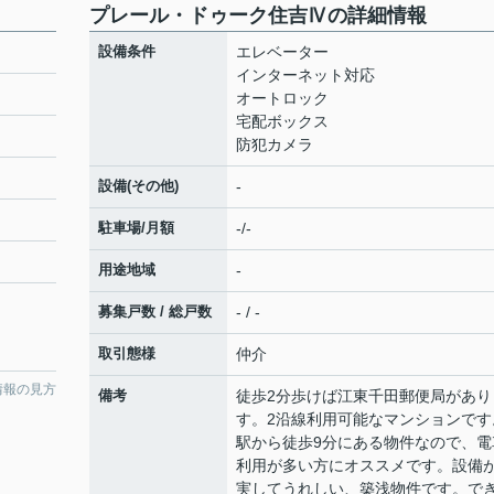
プレール・ドゥーク住吉Ⅳの詳細情報
設備条件
エレベーター
インターネット対応
オートロック
宅配ボックス
防犯カメラ
設備(その他)
-
駐車場/月額
-/-
用途地域
-
募集戸数 / 総戸数
- / -
取引態様
仲介
情報の見方
備考
徒歩2分歩けば江東千田郵便局があり
す。2沿線利用可能なマンションです
駅から徒歩9分にある物件なので、電
利用が多い方にオススメです。設備
実してうれしい、築浅物件です。で