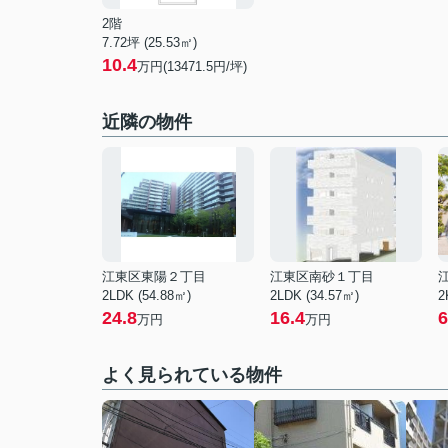
2階
7.72坪 (25.53㎡)
10.4
万円(13471.5円/坪)
近隣の物件
江東区東陽２丁目
江東区南砂１丁目
2LDK (54.88㎡)
2LDK (34.57㎡)
2
24.8
16.4
6
万円
万円
よく見られている物件