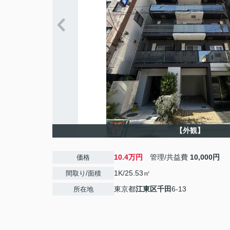
【外観】
10.4万円
管理/共益費
10,000円
価格
1K/25.53㎡
間取り/面積
東京都
江東区
千田
6-13
所在地