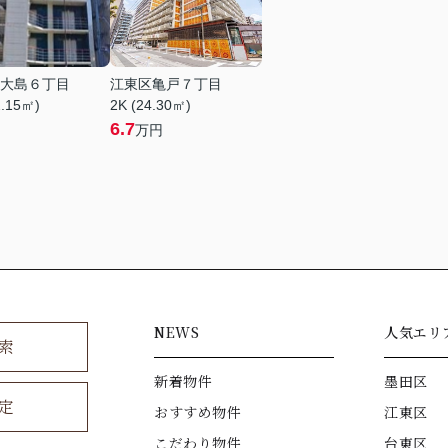
大島６丁目
江東区亀戸７丁目
2.15㎡)
2K (24.30㎡)
6.7
万円
NEWS
人気エリ
索
新着物件
墨田区
定
おすすめ物件
江東区
こだわり物件
台東区