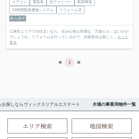
エアコン
電気有
光ファイバー
耐震構造
24時間緊急通報システム
リフォーム済
即入居可
江東区エリアでの住まいなら、住み心地も快適な「宍倉ビル」はいかが
でしょうか。リフォームを行っているので、内装部分は新しく...
もっと
見る
1
をお探しならヴィックスリアルエステート
木場の事業用物件一覧
エリア検索
地図検索