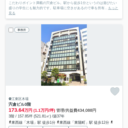
こだわりポイント満載の宍倉ビル。駅から徒歩1分というのは遊びたい
盛りの学生にも魅力的です。駐車場に空きがあるので車を所有...
もっと
見る
事務所
江東区木場
宍倉ビル
3階
173.64
万円 (1.1万円/坪)
管理/共益費434,088円
3階 / 157.85坪 (521.81㎡) /築37年
東西線「木場」駅 徒歩1分
東西線「東陽町」駅 徒歩12分
東西線「