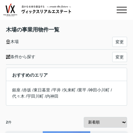
木場の事業用物件一覧
木場
変更
条件から探す
変更
おすすめのエリア
銀座
/
赤坂
/
東日暮里
/
平井
/
矢来町
/
業平
/
神田小川町
/
代々木
/
宇田川町
/
内神田
2
件