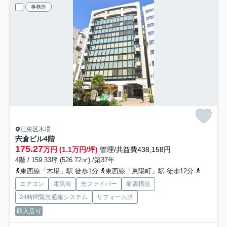
事務所
江東区木場
宍倉ビル
4階
175.27
万円 (1.1万円/坪)
管理/共益費438,158円
4階 / 159.33坪 (526.72㎡) /築37年
東西線「木場」駅 徒歩1分
東西線「東陽町」駅 徒歩12分
東西線「
エアコン
電気有
光ファイバー
耐震構造
24時間緊急通報システム
リフォーム済
即入居可