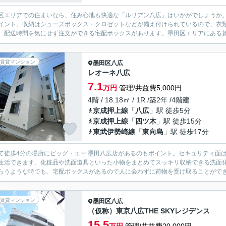
区エリアでの住まいなら、住み心地も快適な「ルリアン八広」はいかがでしょうか
イント。収納はシューズボックス・クロゼットなどが備え付けられているので、衣
、配送時間を気にせず注文ができる宅配ボックスがあります。墨田区エリアにある賃
賃貸マンション
墨田区
八広
レオーネ八広
7.1
万円
管理/共益費5,000円
4階 / 18.18㎡ / 1R /築2年 /4階建
京成押上線
「
八広
」駅 徒歩5分
京成押上線
「
四ツ木
」駅 徒歩15分
東武伊勢崎線
「
東向島
」駅 徒歩17分
て徒歩4分の場所にビッグ・エー 墨田八広店があるのもポイント。セキュリティ面
生活できます。化粧品や洗面道具といった小物をまとめてスッキリ収納できる洗面
らうような時でも、宅配ボックスがあるので人に会わずに荷物を受け取ることができま
賃貸マンション
墨田区
八広
（仮称）東京八広THE SKYレジデンス
15.5