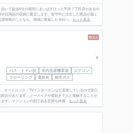
。歩いて徒歩6分の場所にまいばすけっと平井７丁目店があるの
類や日用品の収納に重宝します。留守中に注文した商品が届く
貸情報のことなら、地域に密着した当社へ...
もっと見る
敷礼0
バス・トイレ別
室内洗濯機置場
エアコン
フローリング
電気有
都市ガス
は、オートロック・TVインターホンなど充実しているので安心
化粧台があります。ノーメイクや寝起きで人と接触することが
す。マンションの顔である玄関を綺麗...
もっと見る