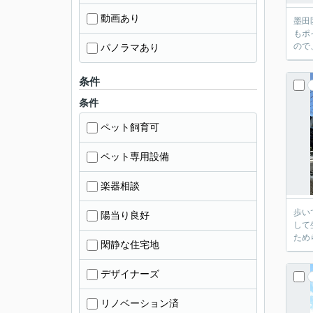
動画あり
墨田
もポ
ので
パノラマあり
条件
条件
ペット飼育可
ペット専用設備
楽器相談
歩い
陽当り良好
して
ため
閑静な住宅地
デザイナーズ
リノベーション済