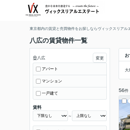
東京都内の賃貸と売買物件をお探しならヴィックスリアル
八広の賃貸物件一覧
お
八広
変更
アパート
大
マンション
56
件
一戸建て
賃料
～