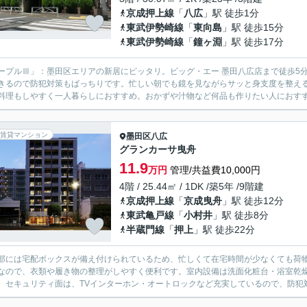
京成押上線
「
八広
」駅 徒歩1分
東武伊勢崎線
「
東向島
」駅 徒歩15分
東武伊勢崎線
「
鐘ヶ淵
」駅 徒歩17分
ープルⅢ」：墨田区エリアの新居にピッタリ。ビッグ・エー 墨田八広店まで徒歩5
きるので防犯対策もばっちりです。忙しい朝でも鏡を見ながらサッと身支度を整え
料理もしやすく一人暮らしにおすすめ。おかずや汁物など何品も作りたい人におすすめ
賃貸マンション
墨田区
八広
グランカーサ曳舟
11.9
万円
管理/共益費10,000円
4階 / 25.44㎡ / 1DK /築5年 /9階建
京成押上線
「
京成曳舟
」駅 徒歩12分
東武亀戸線
「
小村井
」駅 徒歩8分
半蔵門線
「
押上
」駅 徒歩22分
部には宅配ボックスが備え付けられているため、忙しくて在宅時間が少なくても荷
なので、衣類や履き物の整理がしやすく便利です。室内設備は洗面化粧台・浴室乾
。セキュリティ面は、TVインターホン・オートロックなど充実しているので、防犯対