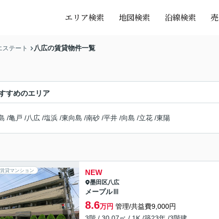
エリア検索
地図検索
沿線検索
売
八広の賃貸物件一覧
エステート
すすめのエリア
島
/
亀戸
/
八広
/
塩浜
/
東向島
/
南砂
/
平井
/
向島
/
立花
/
東陽
賃貸マンション
NEW
墨田区
八広
メープルⅢ
8.6
万円
管理/共益費9,000円
3階 / 30.07㎡ / 1K /築23年 /3階建