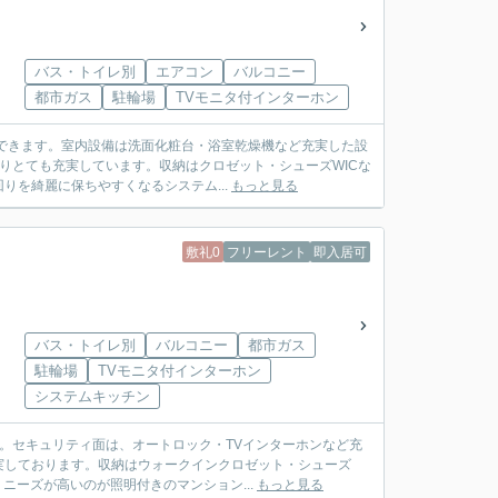
バス・トイレ別
エアコン
バルコニー
都市ガス
駐輪場
TVモニタ付インターホン
できます。室内設備は洗面化粧台・浴室乾燥機など充実した設
りとても充実しています。収納はクロゼット・シューズWICな
を綺麗に保ちやすくなるシステム...
もっと見る
敷礼0
フリーレント
即入居可
バス・トイレ別
バルコニー
都市ガス
駐輪場
TVモニタ付インターホン
システムキッチン
す。セキュリティ面は、オートロック・TVインターホンなど充
実しております。収納はウォークインクロゼット・シューズ
ニーズが高いのが照明付きのマンション...
もっと見る