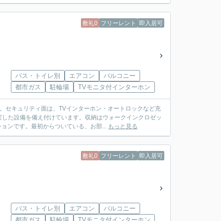
敷礼0
フリーレント
即入居可
バス・トイレ別
エアコン
バルコニー
都市ガス
駐輪場
TVモニタ付インターホン
す。セキュリティ面は、TVインターホン・オートロックなど充
実した設備を備え付けています。収納はウォークインクロゼッ
ョンです。最初からついている、お部...
もっと見る
敷礼0
フリーレント
即入居可
バス・トイレ別
エアコン
バルコニー
都市ガス
駐輪場
TVモニタ付インターホン