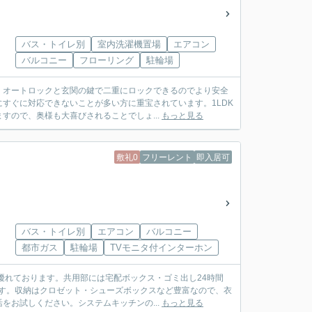
バス・トイレ別
室内洗濯機置場
エアコン
バルコニー
フローリング
駐輪場
。オートロックと玄関の鍵で二重にロックできるのでより安全
すぐに対応できないことが多い方に重宝されています。1LDK
ので、奥様も大喜びされることでしょ...
もっと見る
敷礼0
フリーレント
即入居可
バス・トイレ別
エアコン
バルコニー
都市ガス
駐輪場
TVモニタ付インターホン
優れております。共用部には宅配ボックス・ゴミ出し24時間
す。収納はクロゼット・シューズボックスなど豊富なので、衣
お試しください。システムキッチンの...
もっと見る