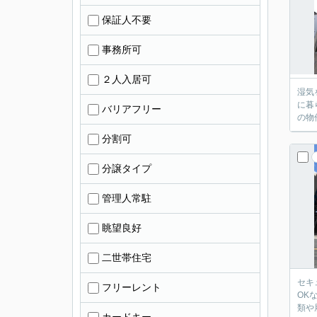
保証人不要
事務所可
２人入居可
湿気
に暮
バリアフリー
の物
分割可
分譲タイプ
管理人常駐
眺望良好
二世帯住宅
セキ
フリーレント
OK
類や