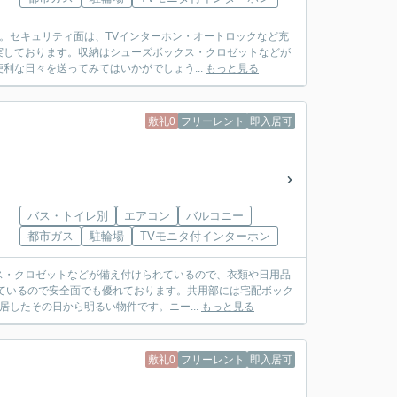
す。セキュリティ面は、TVインターホン・オートロックなど充
実しております。収納はシューズボックス・クロゼットなどが
な日々を送ってみてはいかがでしょう...
もっと見る
敷礼0
フリーレント
即入居可
バス・トイレ別
エアコン
バルコニー
都市ガス
駐輪場
TVモニタ付インターホン
ス・クロゼットなどが備え付けられているので、衣類や日用品
ているので安全面でも優れております。共用部には宅配ボック
居したその日から明るい物件です。ニー...
もっと見る
敷礼0
フリーレント
即入居可