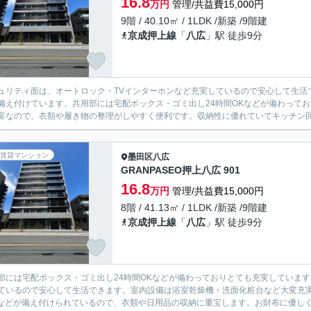
16.8
万円
管理/共益費15,000円
9階 / 40.10㎡ / 1LDK /新築 /9階建
京成押上線
「
八広
」駅 徒歩9分
ュリティ面は、オートロック・TVインターホンなど充実しているので安心して生活
備え付けています。共用部には宅配ボックス・ゴミ出し24時間OKなどが備わってお
富なので、衣類や履き物の整理がしやすく便利です。収納性に優れていてキッチン回り
賃貸マンション
墨田区
八広
GRANPASEO押上八広 901
16.8
万円
管理/共益費15,000円
8階 / 41.13㎡ / 1LDK /新築 /9階建
京成押上線
「
八広
」駅 徒歩9分
部には宅配ボックス・ゴミ出し24時間OKなどが備わっておりとても充実していま
ているので安心して生活できます。室内設備は浴室乾燥機・洗面化粧台など大変充
Cなどが備え付けられているので、衣類や日用品の収納に重宝します。お財布に優しく