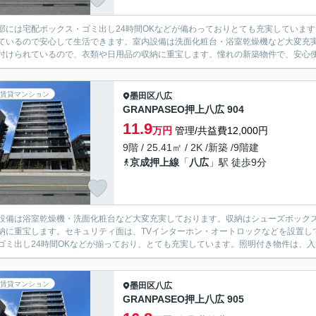
部には宅配ボックス・ゴミ出し24時間OKなどが備わっておりとても充実していま
ているので安心して生活できます。室内設備は洗面化粧台・浴室乾燥機など大変充
付けられているので、衣類や日用品の収納に重宝します。憧れの新築物件で、安心便利
賃貸マンション
墨田区
八広
GRANPASEO押上八広 904
11.9
万円
管理/共益費12,000円
9階 / 25.41㎡ / 2K /新築 /9階建
京成押上線
「
八広
」駅 徒歩9分
設備は浴室乾燥機・洗面化粧台など大変充実しております。収納はシューズボック
納に重宝します。セキュリティ面は、TVインターホン・オートロックなどを設置し
ゴミ出し24時間OKなどが揃っており、とても充実しています。照明付き物件は、入
賃貸マンション
墨田区
八広
GRANPASEO押上八広 905