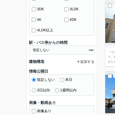
3DK
3LDK
4K
4DK
4LDK以上
駅・バス停からの時間
「サ
で、
建物構造
追加する
きた
情報公開日
指定しない
本日
3日以内
1週間以内
画像・動画あり
画像あり