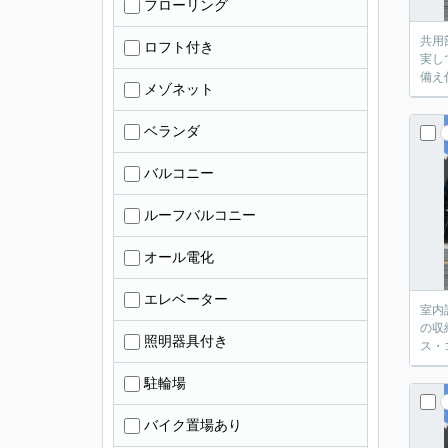
フローリング
共用
ロフト付き
実し
備え
メゾネット
ベランダ
バルコニー
ルーフバルコニー
オール電化
エレベーター
室内
の収
照明器具付き
ス・
駐輪場
バイク置場あり