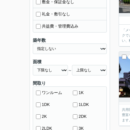
敷金・保証金なし
礼金・敷引なし
共益費・管理費込み
「メ
クで
築年数
い、
面積
～
間取り
ワンルーム
1K
1DK
1LDK
共用
豊富
2K
2DK
ます
2LDK
3K