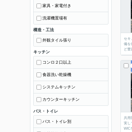
家具・家電付き
洗濯機置場有
構造・工法
セキ
外観タイル張り
備を
ど豊
キッチン
コンロ２口以上
食器洗い乾燥機
システムキッチン
カウンターキッチン
バス・トイレ
共用
バス・トイレ別
実し
WI