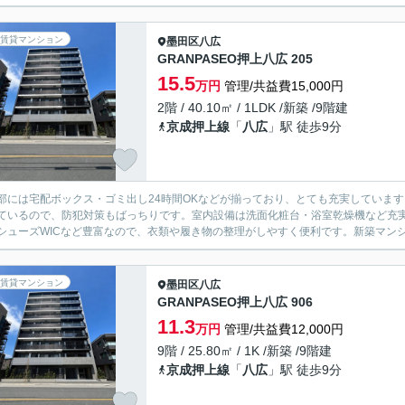
賃貸マンション
墨田区
八広
GRANPASEO押上八広 205
15.5
万円
管理/共益費15,000円
2階 / 40.10㎡ / 1LDK /新築 /9階建
京成押上線
「
八広
」駅 徒歩9分
部には宅配ボックス・ゴミ出し24時間OKなどが揃っており、とても充実していま
ているので、防犯対策もばっちりです。室内設備は洗面化粧台・浴室乾燥機など充
シューズWICなど豊富なので、衣類や履き物の整理がしやすく便利です。新築マンシ
賃貸マンション
墨田区
八広
GRANPASEO押上八広 906
11.3
万円
管理/共益費12,000円
9階 / 25.80㎡ / 1K /新築 /9階建
京成押上線
「
八広
」駅 徒歩9分