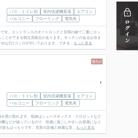
バス・トイレ別
室内洗濯機置場
エアコン
バルコニー
フローリング
電気有
分です。エントランスのオートロックと玄関の鍵で二重にロッ
ることができる独立洗面台があります。キッチンのあるお住ま
な2口コンロが付いております。できる...
もっと見る
敷礼0
バス・トイレ別
室内洗濯機置場
エアコン
バルコニー
フローリング
電気有
物を受け取れます。収納はシューズボックス・クロゼットなど
燥機などが揃っているので、快適に過ごしやすいお部屋になり
策もばっちりです。充実の設備と綺麗な室...
もっと見る