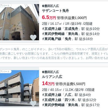
アパート
墨田区
八広
サザンコート曳舟
6.5
万円
管理/共益費1,000円
2階 / 16.17㎡ / 1R /築19年 /2階建
京成押上線
「
京成曳舟
」駅 徒歩10分
東武伊勢崎線
「
東向島
」駅 徒歩14分
東武亀戸線
「
曳舟
」駅 徒歩16分
ザンコート曳舟」のここがイチオシ。歩いて5分の場所に、ウエルシア墨田八広店
快適に過ごしやすいお部屋になります。こちらの物件は現在空家です。浴室とトイ
いですか。新しい住まいでハリのある生活を送っていきましょう。お問い合わせも
アパート
墨田区
八広
ルリアン八広
14
万円
管理/共益費5,500円
2階 / 40.15㎡ / 1LDK /築2年 /3階建
京成押上線
「
八広
」駅 徒歩4分
京成押上線
「
四ツ木
」駅 徒歩12分
東武伊勢崎線
「
東向島
」駅 徒歩17分