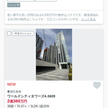
ペット可
使い勝手の良い空間のある4,290万円の物件はコチラです。解放感溢れ
る3LDKの物件はこちらです。三口コンロが付いた中古...
もっと見る
中古マンション
NEW
港区港南
ワールドシティタワーズ
4-3609
2
380
億
万円
36階 / 76.67㎡ / 3LDK /築20年