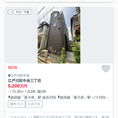
中古一戸建
NEW
江戸川区中央
江戸川区中央三丁目
5,200
万円
- / 71.20㎡ / 2LDK /築2年
総武線「新小岩」駅 徒歩23分
総武線「新小岩」駅 バス10分 都営バス「中央三丁目（東京都）」 停歩2分
都市ガス
公共下水
こだわりポイント満載の江戸川区中央三丁目。築2年の物件です。築3年