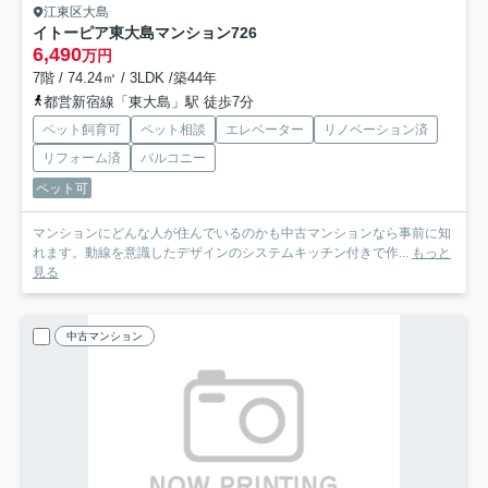
江東区大島
イトーピア東大島マンション
726
6,490
万円
7階 / 74.24㎡ / 3LDK /築44年
都営新宿線「東大島」駅 徒歩7分
ペット飼育可
ペット相談
エレベーター
リノベーション済
リフォーム済
バルコニー
ペット可
マンションにどんな人が住んでいるのかも中古マンションなら事前に知
れます。動線を意識したデザインのシステムキッチン付きで作...
もっと
見る
中古マンション