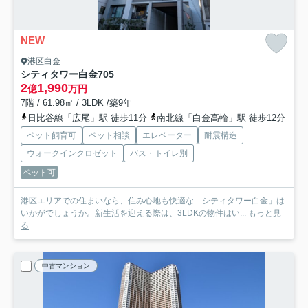
NEW
港区白金
シティタワー白金
705
2
1,990
億
万円
7階 / 61.98㎡ / 3LDK /築9年
日比谷線「広尾」駅 徒歩11分
南北線「白金高輪」駅 徒歩12分
ペット飼育可
ペット相談
エレベーター
耐震構造
ウォークインクロゼット
バス・トイレ別
ペット可
港区エリアでの住まいなら、住み心地も快適な「シティタワー白金」は
いかがでしょうか。新生活を迎える際は、3LDKの物件はい...
もっと見
る
中古マンション