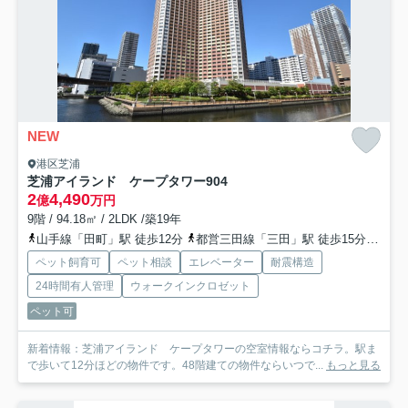
NEW
港区芝浦
芝浦アイランド ケープタワー
904
2
4,490
億
万円
9階 / 94.18㎡ / 2LDK /築19年
山手線「田町」駅 徒歩12分
都営三田線「三田」駅 徒歩15分
ゆり
ペット飼育可
ペット相談
エレベーター
耐震構造
24時間有人管理
ウォークインクロゼット
ペット可
新着情報：芝浦アイランド ケープタワーの空室情報ならコチラ。駅ま
で歩いて12分ほどの物件です。48階建ての物件ならいつで...
もっと見る