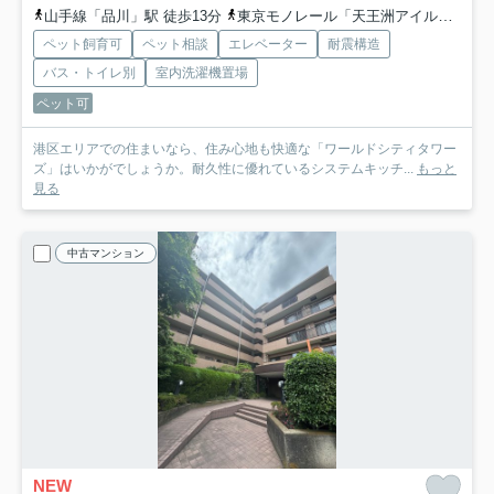
山手線「品川」駅 徒歩13分
東京モノレール「天王洲アイル」駅 徒歩8分
ペット飼育可
ペット相談
エレベーター
耐震構造
バス・トイレ別
室内洗濯機置場
ペット可
港区エリアでの住まいなら、住み心地も快適な「ワールドシティタワー
ズ」はいかがでしょうか。耐久性に優れているシステムキッチ...
もっと
見る
中古マンション
NEW