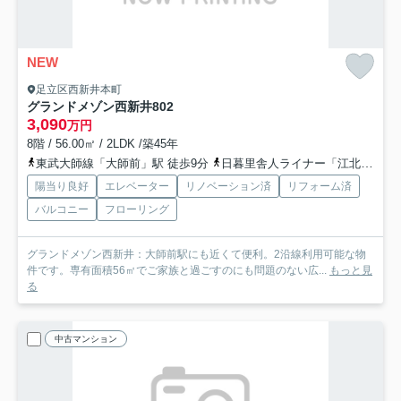
NEW
足立区西新井本町
グランドメゾン西新井
802
3,090
万円
8階 / 56.00㎡ / 2LDK /築45年
東武大師線「大師前」駅 徒歩9分
日暮里舎人ライナー「江北」駅 徒歩7分
陽当り良好
エレベーター
リノベーション済
リフォーム済
バルコニー
フローリング
グランドメゾン西新井：大師前駅にも近くて便利。2沿線利用可能な物
件です。専有面積56㎡でご家族と過ごすのにも問題のない広...
もっと見
る
中古マンション