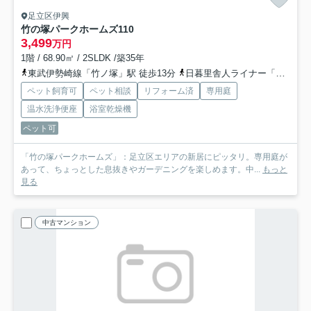
足立区伊興
竹の塚パークホームズ
110
3,499
万円
1階 / 68.90㎡ / 2SLDK /築35年
東武伊勢崎線「竹ノ塚」駅 徒歩13分
日暮里舎人ライナー「谷在家」駅 徒歩19分
ペット飼育可
ペット相談
リフォーム済
専用庭
温水洗浄便座
浴室乾燥機
ペット可
「竹の塚パークホームズ」：足立区エリアの新居にピッタリ。専用庭が
あって、ちょっとした息抜きやガーデニングを楽しめます。中...
もっと
見る
中古マンション