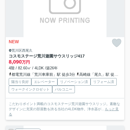
NEW
荒川区西尾久
コスモステージ荒川遊園サウスリッジ
417
8,090
万円
4階 / 82.60㎡ / 4LDK /築26年
都電荒川線「荒川車庫前」駅 徒歩3分
高崎線「尾久」駅 徒歩8分
陽当り良好
エレベーター
リノベーション済
リフォーム済
ウォークインクロゼット
バルコニー
こだわりポイント満載のコスモステージ荒川遊園サウスリッジ。素敵な
デザインに充実の部屋数を誇る当社の4LDK物件。浄水器が...
もっと見
る