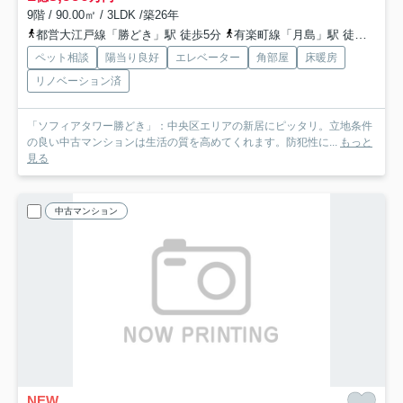
9階 / 90.00㎡ / 3LDK /築26年
都営大江戸線「勝どき」駅 徒歩5分
有楽町線「月島」駅 徒歩14分
ペット相談
陽当り良好
エレベーター
角部屋
床暖房
リノベーション済
「ソフィアタワー勝どき」：中央区エリアの新居にピッタリ。立地条件
の良い中古マンションは生活の質を高めてくれます。防犯性に...
もっと
見る
中古マンション
NEW