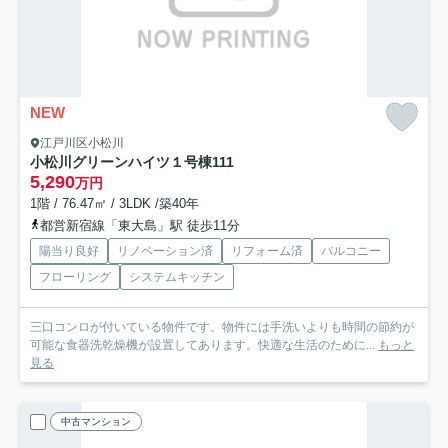
NEW
江戸川区小松川
小松川グリーンハイツ１号棟
111
5,290
万円
1階 / 76.47㎡ / 3LDK /築40年
都営新宿線「東大島」駅 徒歩11分
陽当り良好
リノベーション済
リフォーム済
バルコニー
フローリング
システムキッチン
三口コンロが付いている物件です。物件には手洗いよりも時間の節約が
可能な食器洗乾燥機が設置してあります。快適な生活のために...
もっと
見る
中古マンション