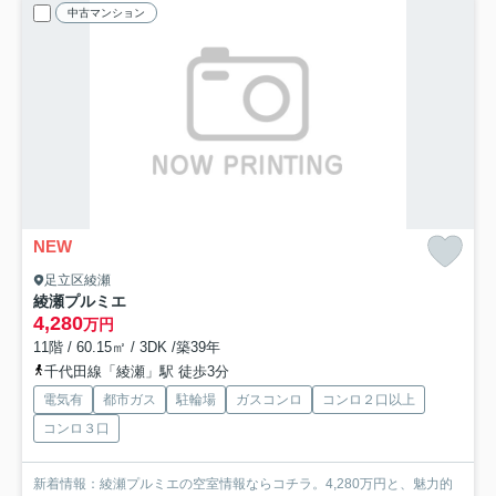
中古マンション
NEW
足立区綾瀬
綾瀬プルミエ
4,280
万円
11階 / 60.15㎡ / 3DK /築39年
千代田線「綾瀬」駅 徒歩3分
電気有
都市ガス
駐輪場
ガスコンロ
コンロ２口以上
コンロ３口
新着情報：綾瀬プルミエの空室情報ならコチラ。4,280万円と、魅力的