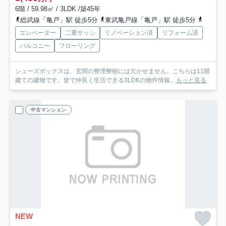
6階 / 59.98㎡ / 3LDK /築45年
総武線「亀戸」駅 徒歩5分
東武亀戸線「亀戸」駅 徒歩5分
東武亀
エレベーター
二重サッシ
リノベーション済
リフォーム済
バルコニー
フローリング
シューズボックスは、玄関の整理整頓には欠かせません。こちらは11階
建ての建物です。皆で仲良く生活できる3LDKの物件情報...
もっと見る
中古マンション
NEW