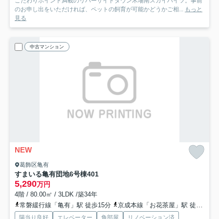
こだわりポイント満載のリバーサイドタウン木場南スカイハイツ。事前
のお申し出をいただければ、ペットの飼育が可能かどうかご相...
もっと
見る
中古マンション
NEW
葛飾区亀有
すまいる亀有団地6号棟
401
5,290
万円
4階 / 80.00㎡ / 3LDK /築34年
常磐緩行線「亀有」駅 徒歩15分
京成本線「お花茶屋」駅 徒歩17分
陽当り良好
エレベーター
角部屋
リノベーション済