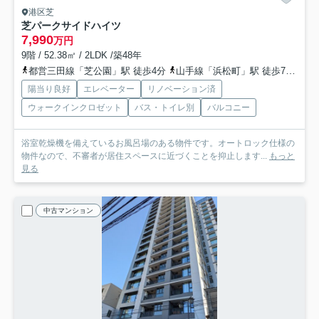
港区芝
芝パークサイドハイツ
7,990
万円
9階 / 52.38㎡ / 2LDK /築48年
都営三田線「芝公園」駅 徒歩4分
山手線「浜松町」駅 徒歩7分
都
陽当り良好
エレベーター
リノベーション済
ウォークインクロゼット
バス・トイレ別
バルコニー
浴室乾燥機を備えているお風呂場のある物件です。オートロック仕様の
物件なので、不審者が居住スペースに近づくことを抑止します...
もっと
見る
中古マンション