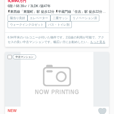
5,690
万円
6階 / 68.39㎡ / 3LDK /築47年
東西線「東陽町」駅 徒歩12分
半蔵門線「住吉」駅 徒歩22分
都営
陽当り良好
エレベーター
二重サッシ
リノベーション済
ウォークインクロゼット
バス・トイレ別
6.94平米のバルコニーが付いた物件です。2沿線の利用が可能で、アク
セスの良い中古マンションです。幅広い方にお勧めしたい...
もっと見る
中古マンション
NEW