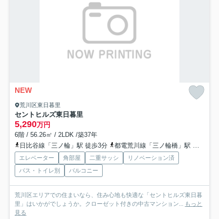
NEW
荒川区東日暮里
セントヒルズ東日暮里
5,290
万円
6階 / 56.26㎡ / 2LDK /築37年
日比谷線「三ノ輪」駅 徒歩3分
都電荒川線「三ノ輪橋」駅 徒歩3分
エレベーター
角部屋
二重サッシ
リノベーション済
バス・トイレ別
バルコニー
荒川区エリアでの住まいなら、住み心地も快適な「セントヒルズ東日暮
里」はいかがでしょうか。クローゼット付きの中古マンション...
もっと
見る