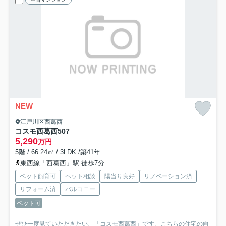
NEW
江戸川区西葛西
コスモ西葛西
507
5,290
万円
5階 / 66.24㎡ / 3LDK /築41年
東西線「西葛西」駅 徒歩7分
ペット飼育可
ペット相談
陽当り良好
リノベーション済
リフォーム済
バルコニー
ペット可
ぜひ一度見ていただきたい、「コスモ西葛西」です。こちらの住宅の向