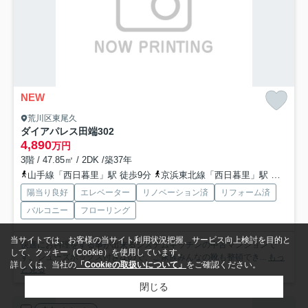
NEW
荒川区東尾久
ダイアパレス田端
302
4,890
万円
3階 / 47.85㎡ / 2DK /築37年
山手線「西日暮里」駅 徒歩9分
京浜東北線「西日暮里」駅 徒歩9分
陽当り良好
エレベーター
リノベーション済
リフォーム済
バルコニー
フローリング
当サイトでは、お客様の当サイト利用状況把握、サービス向上検討を目的と
快適にお料理をする事が出来るシステムキッチンの中古マンションで
して、クッキー（Cookie）を使用しています。
す。シューズボックス付きなので、ご家族みんなの靴も整頓でき...
もっ
詳しくは、当社の
「Cookieの取扱いについて」
をご確認ください。
と見る
閉じる