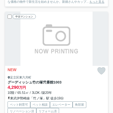
な価格の物件で新生活を始めませんか。新婚さんやカップ...
もっと見る
中古マンション
NEW
足立区東六月町
グーディッシュ竹の塚弐番館
1003
4,290
万円
10階 / 65.51㎡ / 3LDK /築20年
東武伊勢崎線「竹ノ塚」駅 徒歩19分
ペット飼育可
ペット相談
エレベーター
角部屋
リノベーション済
リフォーム済