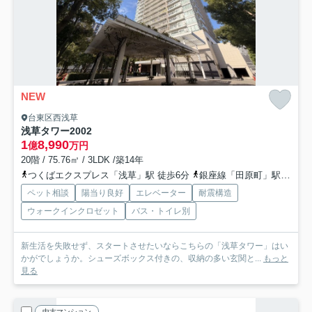
NEW
台東区西浅草
浅草タワー
2002
1
8,990
億
万円
20階 / 75.76㎡ / 3LDK /築14年
つくばエクスプレス「浅草」駅 徒歩6分
銀座線「田原町」駅 徒歩12分
ペット相談
陽当り良好
エレベーター
耐震構造
ウォークインクロゼット
バス・トイレ別
新生活を失敗せず、スタートさせたいならこちらの「浅草タワー」はい
かがでしょうか。シューズボックス付きの、収納の多い玄関と...
もっと
見る
中古マンション