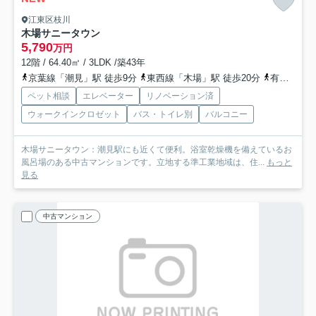
江東区枝川
木場サニータウン
5,790
万円
12階 / 64.40㎡ / 3LDK /築43年
京葉線「潮見」駅 徒歩9分
東西線「木場」駅 徒歩20分
有楽町線「豊洲」駅 徒歩20分
ペット相談
エレベーター
リノベーション済
ウォークインクロゼット
バス・トイレ別
バルコニー
木場サニータウン：潮見駅にも近くて便利。浴室乾燥機を備えているお
風呂場のある中古マンションです。立地する準工業地域は、住...
もっと
見る
中古マンション