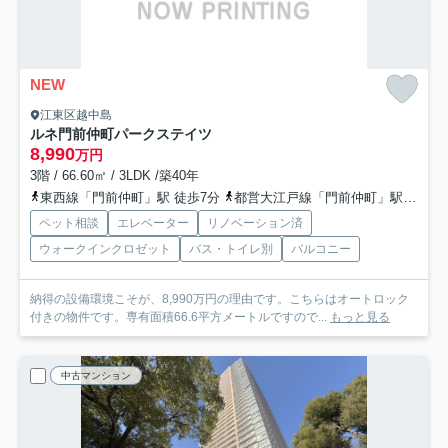
NEW
江東区越中島
ルネ門前仲町パークステイツ
8,990
万円
3階 / 66.60㎡ / 3LDK /築40年
東西線「門前仲町」駅 徒歩7分
都営大江戸線「門前仲町」駅 徒歩7分
ペット相談
エレベーター
リノベーション済
ウォークインクロゼット
バス・トイレ別
バルコニー
納得の設備環境こそが、8,990万円の理由です。こちらはオートロック
付きの物件です。専有面積66.6平方メートルですので...
もっと見る
中古マンション