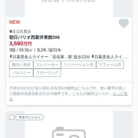
NEW
足立区鹿浜
朝日パリオ西新井東館
306
3,590
万円
3階 / 58.56㎡ / 3LDK /築31年
日暮里舎人ライナー「谷在家」駅 徒歩12分
日暮里舎人ライナー「西新井大師西」駅 徒歩13分
陽当り良好
エレベーター
リノベーション済
リフォーム済
バルコニー
フローリング
子供がのびのび走り回れる3LDKの物件はこちらです。使い勝手の良い
三面鏡付洗面化粧台付きの物件です。こちらの物件はシステ...
もっと見
る
中古マンション