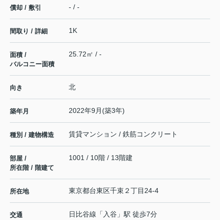
- / -
償却 / 敷引
1K
間取り / 詳細
25.72㎡ / -
面積 /
バルコニー面積
北
向き
2022年9月(築3年)
築年月
賃貸マンション / 鉄筋コンクリート
種別 / 建物構造
1001 / 10階 / 13階建
部屋 /
所在階 / 階建て
東京都
台東区
千束
２丁目24-4
所在地
日比谷線
「
入谷
」駅 徒歩7分
交通