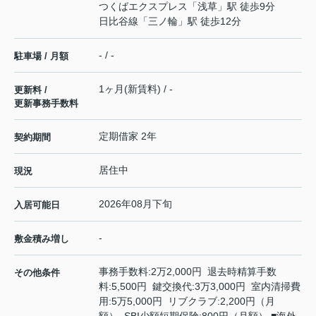
つくばエクスプレス
「
浅草
」駅 徒歩9分
日比谷線
「
三ノ輪
」駅 徒歩12分
- / -
駐車場 / 月額
1ヶ月(新賃料) / -
更新料 /
更新事務手数料
定期借家 2年
契約期間
居住中
現況
2026年08月下旬
入居可能日
-
敷金積み増し
事務手数料:2万2,000円 退去時精算手数
その他条件
料:5,500円 鍵交換代:3万3,000円 室内清掃費
用:5万5,000円 リブクラブ:2,200円（月
額） SBI少額短期保険:800円（月額） ■海外