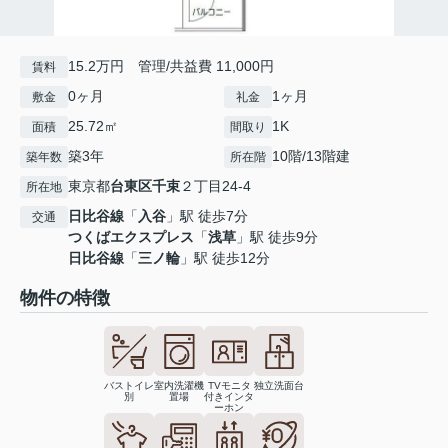
15.2万円 管理/共益費 11,000円
賃料
0ヶ月
1ヶ月
敷金
礼金
25.72㎡
1K
面積
間取り
築3年
10階/13階建
築年数
所在階
東京都
台東区
千束
２丁目24-4
所在地
日比谷線
「
入谷
」駅 徒歩7分
交通
つくばエクスプレス
「
浅草
」駅 徒歩9分
日比谷線
「
三ノ輪
」駅 徒歩12分
物件の特徴
バストイレ
室内洗濯機
TVモニタ
独立洗面台
別
置場
付きインタ
ーホン