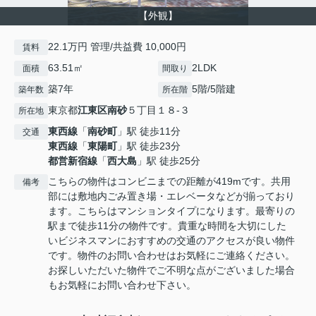
【外観】
22.1万円 管理/共益費 10,000円
賃料
63.51㎡
2LDK
面積
間取り
築7年
5階/5階建
築年数
所在階
東京都
江東区
南砂
５丁目１８-３
所在地
東西線
「
南砂町
」駅 徒歩11分
交通
東西線
「
東陽町
」駅 徒歩23分
都営新宿線
「
西大島
」駅 徒歩25分
こちらの物件はコンビニまでの距離が419mです。共用
備考
部には敷地内ごみ置き場・エレベータなどが揃っており
ます。こちらはマンションタイプになります。最寄りの
駅まで徒歩11分の物件です。貴重な時間を大切にした
いビジネスマンにおすすめの交通のアクセスが良い物件
です。物件のお問い合わせはお気軽にご連絡ください。
お探しいただいた物件でご不明な点がございました場合
もお気軽にお問い合わせ下さい。