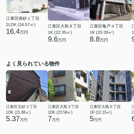
江東区南砂１丁目
2LDK (34.57㎡)
江東区大島８丁目
江東区亀戸４丁目
16.4
1K (22.35㎡)
1K (20.39㎡)
1
万円
9.6
8.8
万円
万円
よく見られている物件
江東区北砂３丁目
江東区大島３丁目
江東区大島６丁目
1DK (21.88㎡)
1DK (23.58㎡)
1R (12.15㎡)
2
5.37
7
5
万円
万円
万円