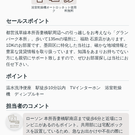
浴室乾燥機
オートロッ
ネット使用
ク
料無料
セールスポイント
都営浅草線本所吾妻橋駅周辺への引っ越しをお考えなら「グラン
パーク本所」。歩いて135mの場所に、福助 石原店があります。
1DKのお部屋です。墨田区に特化した当社は、確かな地域情報と
豊富な賃貸情報を取り扱っています。知識をあまりお持ちでない
方にも親切にサポート致しますので、ぜひお部屋探しは当社にお
任せ下さい。
ポイント
温水洗浄便座
駅徒歩10分以内
TVインターホン
浴室乾燥
機
ディンプルキー
担当者のコメント
ローソン 本所吾妻橋駅南店まで徒歩6分と近場にコ
ンビニがあるのもポイント。共用部には宅配ボック
スを設置しているため、急なお出かけや不在の際に