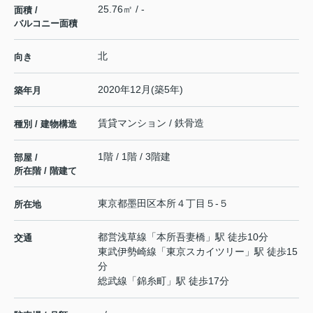
25.76㎡ / -
面積 /
バルコニー面積
北
向き
2020年12月(築5年)
築年月
賃貸マンション / 鉄骨造
種別 / 建物構造
1階 / 1階 / 3階建
部屋 /
所在階 / 階建て
東京都
墨田区
本所
４丁目５-５
所在地
都営浅草線
「
本所吾妻橋
」駅 徒歩10分
交通
東武伊勢崎線
「
東京スカイツリー
」駅 徒歩15
分
総武線
「
錦糸町
」駅 徒歩17分