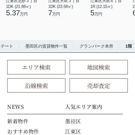
江東区北砂３丁目
江東区大島３丁目
江東区大島６丁目
1DK (21.88㎡)
1DK (23.58㎡)
1R (12.15㎡)
2
5.37
7
5
万円
万円
万円
ステート
墨田区の賃貸物件一覧
グランパーク本所
1階
エリア検索
地図検索
沿線検索
売却査定
NEWS
人気エリア案内
新着物件
墨田区
おすすめ物件
江東区