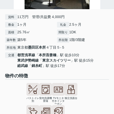
11万円 管理/共益費 4,000円
賃料
1ヶ月
2.5ヶ月
敷金
礼金
25.76㎡
1DK
面積
間取り
築5年
1階/3階建
築年数
所在階
東京都
墨田区
本所
４丁目５-５
所在地
都営浅草線
「
本所吾妻橋
」駅 徒歩10分
交通
東武伊勢崎線
「
東京スカイツリー
」駅 徒歩15分
総武線
「
錦糸町
」駅 徒歩17分
物件の特徴
バストイレ
室内洗濯機
TVモニタ
独立洗面台
別
置場
付きインタ
ーホン