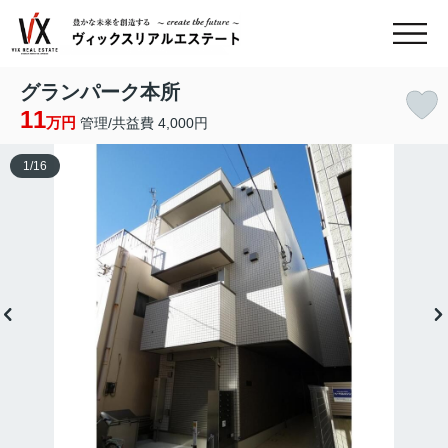
グランパーク本所
11
万円
管理/共益費 4,000円
1
/
16