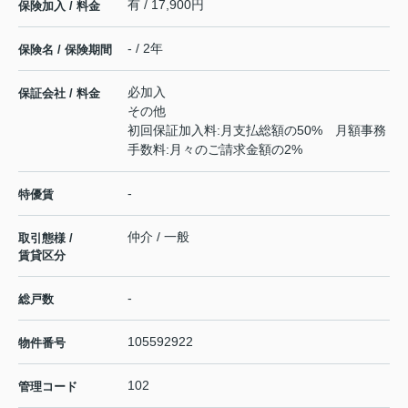
有 / 17,900円
保険加入 / 料金
- / 2年
保険名 / 保険期間
必加入
保証会社 / 料金
その他
初回保証加入料:月支払総額の50% 月額事務
手数料:月々のご請求金額の2%
-
特優賃
仲介 / 一般
取引態様 /
賃貸区分
-
総戸数
105592922
物件番号
102
管理コード