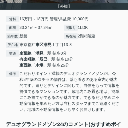
【外観】
16万円～18万円 管理/共益費 10,000円
賃料
33.24㎡～37.34㎡
1LDK
面積
間取り
新築
2階/3階建
築年数
所在階
東京都
江東区
潮見
１丁目13-8
所在地
京葉線
「
潮見
」駅 徒歩8分
交通
有楽町線
「
辰巳
」駅 徒歩19分
東西線
「
木場
」駅 徒歩25分
こだわりポイント満載のデュオグランドメゾン24。令
備考
和8年築のコチラの物件は、落ち着きのある室内が魅力
的です。造りとデザインに関して、自信をもって情報を
提供できるマンションです。敷地内ごみ置き場は、簡単
にごみ捨てができるのが魅力です。できるだけ早めに不
動産情報を集めたい方は当社スタッフまでご連絡くださ
い。地域の不動産情報をいち早くお届けします。
デュオグランドメゾン24のコメント(おすすめポイ