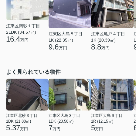
江東区南砂１丁目
2LDK (34.57㎡)
江東区大島８丁目
江東区亀戸４丁目
16.4
1K (22.35㎡)
1K (20.39㎡)
1
万円
9.6
8.8
万円
万円
よく見られている物件
江東区北砂３丁目
江東区大島３丁目
江東区大島６丁目
1DK (21.88㎡)
1DK (23.58㎡)
1R (12.15㎡)
2
5.37
7
5
万円
万円
万円