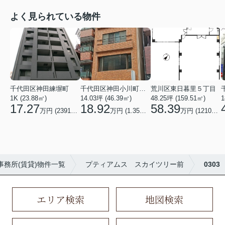
よく見られている物件
千代田区神田練塀町
千代田区神田小川町３丁目
荒川区東日暮里５丁目
1K (23.88㎡)
14.03坪 (46.39㎡)
48.25坪 (159.51㎡)
1
17.27
18.92
58.39
万円 (23919.67円/坪)
万円 (1.35万円/坪)
万円 (12100円/坪)
事務所(賃貸)物件一覧
プティアムス スカイツリー前
0303
エリア検索
地図検索