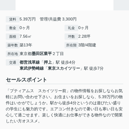
5.39万円 管理/共益費 3,300円
賃料
0ヶ月
0ヶ月
敷金
礼金
7.56㎡
2.28坪
面積
坪数
築13年
3階/4階建
築年数
所在階
東京都
墨田区
業平
２丁目
所在地
都営浅草線
「
押上
」駅 徒歩4分
交通
東武伊勢崎線
「
東京スカイツリー
」駅 徒歩7分
セールスポイント
「プティアムス スカイツリー前」の物件情報をお探しならお気
軽にお問い合わせ下さい。お住まいをお探しなら、5.39万円の物
件はいかがでしょうか。駅から徒歩4分というのは遊びたい盛り
の学生にも魅力的です。エアコン付きなので暑い日も寒い日も安
心して過ごせます。楽しく快適にお仕事ができる物件なので開業
したい方オススメ。