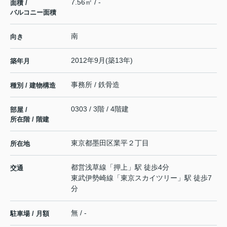
7.56㎡ / -
面積 /
バルコニー面積
南
向き
2012年9月(築13年)
築年月
事務所 / 鉄骨造
種別 / 建物構造
0303 / 3階 / 4階建
部屋 /
所在階 / 階建
東京都
墨田区
業平
２丁目
所在地
都営浅草線
「
押上
」駅 徒歩4分
交通
東武伊勢崎線
「
東京スカイツリー
」駅 徒歩7
分
無 / -
駐車場 / 月額