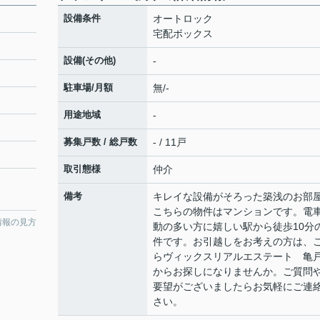
設備条件
オートロック
宅配ボックス
設備(その他)
-
駐車場/月額
無/-
用途地域
-
募集戸数 / 総戸数
- / 11戸
取引態様
仲介
備考
キレイな設備がそろった築浅のお部
こちらの物件はマンションです。電
情報の見方
動の多い方に嬉しい駅から徒歩10分
件です。お引越しをお考えの方は、
らヴィックスリアルエステート 亀
からお探しになりませんか。ご質問
要望がございましたらお気軽にご連
さい。