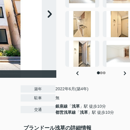
2022年6月(築4年)
築年
無
駐車
銀座線
「
浅草
」駅 徒歩10分
交通
都営浅草線
「
浅草
」駅 徒歩10分
プランドール浅草の詳細情報