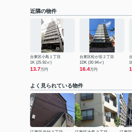
近隣の物件
台東区小島１丁目
台東区松が谷２丁目
1K (25.92㎡)
1DK (30.94㎡)
1
13.7
16.4
1
万円
万円
よく見られている物件