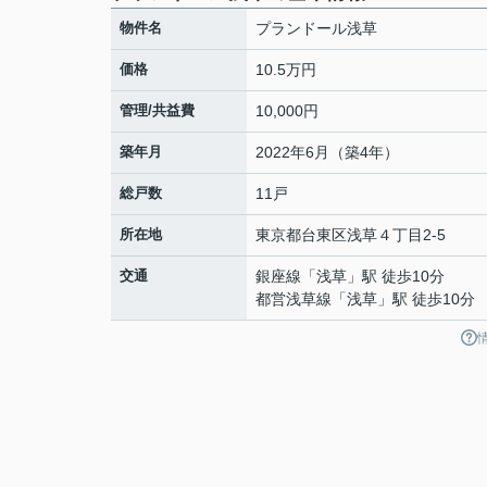
物件名
プランドール浅草
価格
10.5万円
管理/共益費
10,000円
築年月
2022年6月（築4年）
総戸数
11戸
所在地
東京都
台東区
浅草
４丁目2-5
交通
銀座線
「
浅草
」駅 徒歩10分
都営浅草線
「
浅草
」駅 徒歩10分