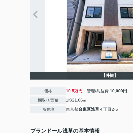
【外観】
10.5万円
管理/共益費
10,000円
価格
1K/21.06㎡
間取り/面積
東京都
台東区
浅草
４丁目2-5
所在地
プランドール浅草の基本情報