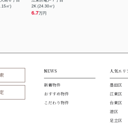
大島６丁目
江東区亀戸７丁目
2.15㎡)
2K (24.30㎡)
6.7
万円
NEWS
人気エリ
索
新着物件
墨田区
定
おすすめ物件
江東区
こだわり物件
台東区
港区
足立区