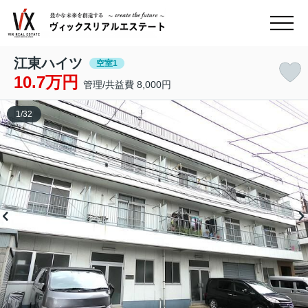
江東ハイツ
空室1
10.7万円
管理/共益費 8,000円
1
/
32