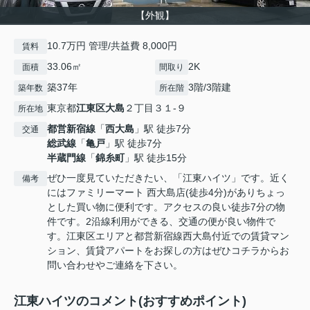
【外観】
10.7万円 管理/共益費 8,000円
賃料
33.06㎡
2K
面積
間取り
築37年
3階/3階建
築年数
所在階
東京都
江東区
大島
２丁目３１-９
所在地
都営新宿線
「
西大島
」駅 徒歩7分
交通
総武線
「
亀戸
」駅 徒歩7分
半蔵門線
「
錦糸町
」駅 徒歩15分
ぜひ一度見ていただきたい、「江東ハイツ」です。近く
備考
にはファミリーマート 西大島店(徒歩4分)がありちょっ
とした買い物に便利です。アクセスの良い徒歩7分の物
件です。2沿線利用ができる、交通の便が良い物件で
す。江東区エリアと都営新宿線西大島付近での賃貸マン
ション、賃貸アパートをお探しの方はぜひコチラからお
問い合わせやご連絡を下さい。
江東ハイツのコメント(おすすめポイント)