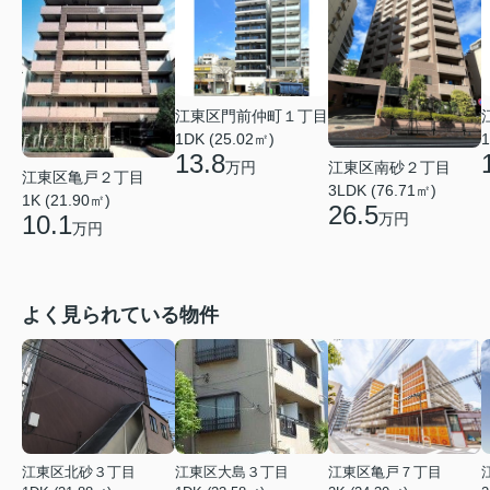
江東区門前仲町１丁目
1
1DK (25.02㎡)
13.8
江東区南砂２丁目
万円
江東区亀戸２丁目
3LDK (76.71㎡)
1K (21.90㎡)
26.5
万円
10.1
万円
よく見られている物件
江東区北砂３丁目
江東区大島３丁目
江東区亀戸７丁目