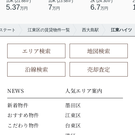
1DK (21.88㎡)
1DK (23.58㎡)
2K (24.30㎡)
2
5.37
7
6.7
万円
万円
万円
ステート
江東区の賃貸物件一覧
西大島駅
江東ハイツ
エリア検索
地図検索
沿線検索
売却査定
NEWS
人気エリア案内
新着物件
墨田区
おすすめ物件
江東区
こだわり物件
台東区