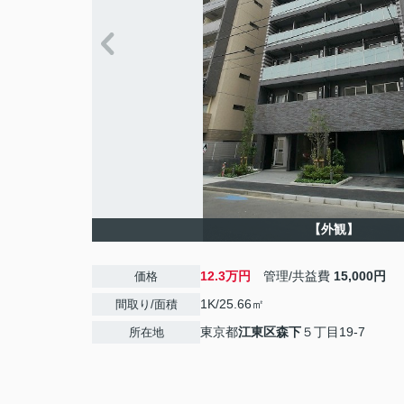
【外観】
12.3万円
管理/共益費
15,000円
価格
1K/25.66㎡
間取り/面積
東京都
江東区
森下
５丁目19-7
所在地