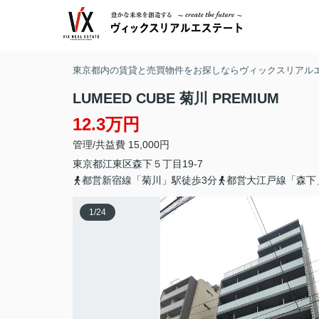
東京都内の賃貸と売買物件をお探しならヴィックスリアル
LUMEED CUBE 菊川 PREMIUM
12.3万円
管理/共益費 15,000円
東京都
江東区
森下
５丁目19-7
都営新宿線「菊川」駅徒歩3分
都営大江戸線「森下
1
/
24