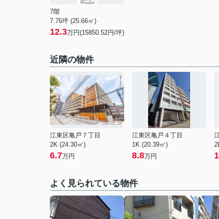
7階
7.76坪 (25.66㎡)
12.3
万円(15850.52円/坪)
近隣の物件
江東区亀戸７丁目
江東区亀戸４丁目
2K (24.30㎡)
1K (20.39㎡)
2
6.7
8.8
1
万円
万円
よく見られている物件