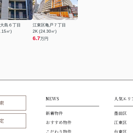
大島６丁目
江東区亀戸７丁目
2.15㎡)
2K (24.30㎡)
6.7
万円
NEWS
人気エリ
索
新着物件
墨田区
定
おすすめ物件
江東区
こだわり物件
台東区