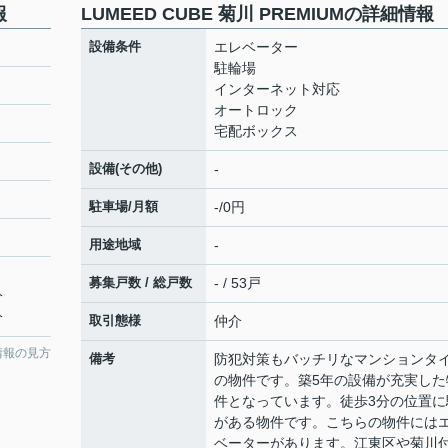
報
LUMEED CUBE 菊川 PREMIUMの詳細情報
設備条件
エレベーター
駐輪場
インターネット対応
オートロック
宅配ボックス
設備(その他)
-
駐車場/月額
-/0円
用途地域
-
募集戸数 / 総戸数
- / 53戸
分
分
取引態様
仲介
情報の見方
備考
防犯対策もバッチリなマンションタ
の物件です。築5年の設備が充実した
件となっています。徒歩3分の位置に
がある物件です。こちらの物件には
ベーターがあります。江東区や菊川