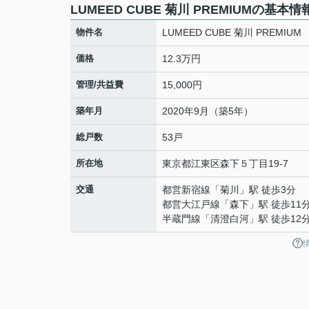
LUMEED CUBE 菊川 PREMIUMの基本情
物件名
LUMEED CUBE 菊川 PREMIUM
価格
12.3万円
管理/共益費
15,000円
築年月
2020年9月（築5年）
総戸数
53戸
所在地
東京都
江東区
森下
５丁目19-7
交通
都営新宿線
「
菊川
」駅 徒歩3分
都営大江戸線
「
森下
」駅 徒歩11
半蔵門線
「
清澄白河
」駅 徒歩12