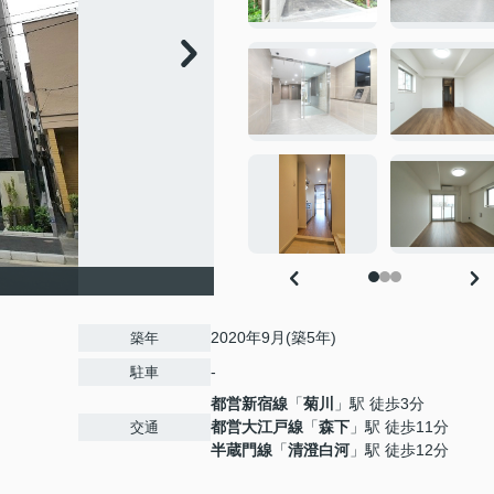
2020年9月(築5年)
築年
-
駐車
都営新宿線
「
菊川
」駅 徒歩3分
都営大江戸線
「
森下
」駅 徒歩11分
交通
半蔵門線
「
清澄白河
」駅 徒歩12分