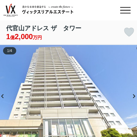
代官山アドレス ザ タワー
1
2,000
億
万円
1
/
4