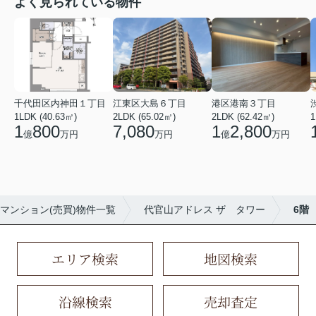
よく見られている物件
千代田区内神田１丁目
江東区大島６丁目
港区港南３丁目
1LDK (40.63㎡)
2LDK (65.02㎡)
2LDK (62.42㎡)
1
1
800
7,080
1
2,800
億
万円
万円
億
万円
マンション(売買)物件一覧
代官山アドレス ザ タワー
6階
エリア検索
地図検索
沿線検索
売却査定