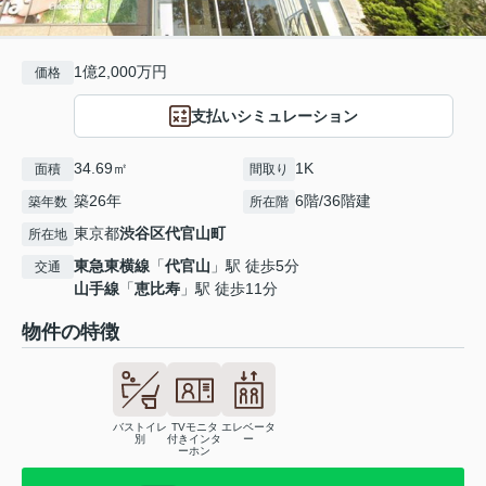
1億2,000万円
価格
支払いシミュレーション
34.69㎡
1K
面積
間取り
築26年
6階/36階建
築年数
所在階
東京都
渋谷区
代官山町
所在地
東急東横線
「
代官山
」駅 徒歩5分
交通
山手線
「
恵比寿
」駅 徒歩11分
物件の特徴
バストイレ
TVモニタ
エレベータ
別
付きインタ
ー
ーホン