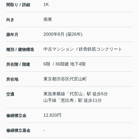
1K
間取り / 詳細
南東
向き
2000年8月 (築26年)
築年月
中古マンション / 鉄骨鉄筋コンクリート
種別 / 建物構造
6階 / 36階建 地下4階
所在階 / 階建
東京都
渋谷区
代官山町
所在地
東急東横線
「
代官山
」駅 徒歩5分
交通
山手線
「
恵比寿
」駅 徒歩11分
12,820円
修繕積立金
-
修繕積立基金