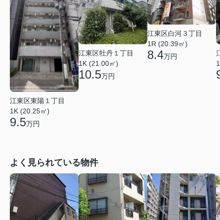
江東区白河３丁目
1R (20.39㎡)
8.4
江東区牡丹１丁目
万円
1K (21.00㎡)
1
10.5
万円
江東区東陽１丁目
1K (20.25㎡)
9.5
万円
よく見られている物件