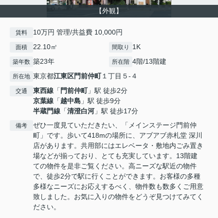
【外観】
10万円 管理/共益費 10,000円
賃料
22.10㎡
1K
面積
間取り
築23年
4階/13階建
築年数
所在階
東京都
江東区
門前仲町
１丁目５-４
所在地
東西線
「
門前仲町
」駅 徒歩2分
交通
京葉線
「
越中島
」駅 徒歩9分
半蔵門線
「
清澄白河
」駅 徒歩17分
ぜひ一度見ていただきたい、「メインステージ門前仲
備考
町」です。歩いて418mの場所に、アブアブ赤札堂 深川
店があります。共用部にはエレベータ・敷地内ごみ置き
場などが揃っており、とても充実しています。13階建
ての物件を是非ご覧ください。高ニーズな駅近の物件
で、徒歩2分で駅に行くことができます。お客様の多種
多様なニーズにお応えするべく、物件数も数多くご用意
致しました。お気に入りの物件をどうぞ見つけてみてく
ださい。