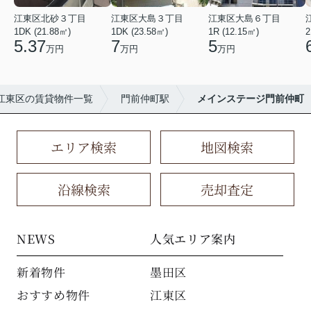
江東区北砂３丁目
江東区大島３丁目
江東区大島６丁目
1DK (21.88㎡)
1DK (23.58㎡)
1R (12.15㎡)
2
5.37
7
5
万円
万円
万円
江東区の賃貸物件一覧
門前仲町駅
メインステージ門前仲町
エリア検索
地図検索
沿線検索
売却査定
NEWS
人気エリア案内
新着物件
墨田区
おすすめ物件
江東区