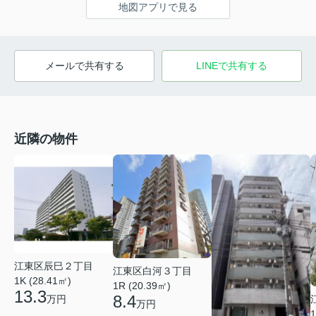
地図アプリで見る
メールで共有する
LINEで共有する
近隣の物件
江東区辰巳２丁目
江東区白河３丁目
1K (28.41㎡)
1R (20.39㎡)
13.3
8.4
万円
万円
1