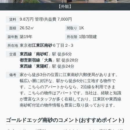
【外観】
9.8万円 管理/共益費 7,000円
賃料
26.52㎡
1K
面積
間取り
築19年
1階/3階建
築年数
所在階
東京都
江東区
南砂
６丁目２-３
所在地
東西線
「
南砂町
」駅 徒歩6分
交通
都営新宿線
「
大島
」駅 徒歩28分
東西線
「
東陽町
」駅 徒歩24分
家から徒歩3分の位置に江東南砂六郵便局があります。
備考
幅広い層に好評な、駅から徒歩6分に立地する物件で
す。こちらのアパートからなら、2沿線を利用できま
す。こちらの物件はアパートです。当社は、経験と知識
が豊富なスタッフが多く在籍しており、江東区や東西線
南砂町付近の物件情報も豊富に取り扱っております。
ゴールドエッグ南砂のコメント(おすすめポイント)