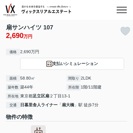
扇サンハイツ 107
2,690
万円
2,690万円
価格
支払いシミュレーション
58.80㎡
2LDK
面積
間取り
築44年
1階/11階建
築年数
所在階
東京都
足立区
扇
２丁目13-1
所在地
日暮里舎人ライナー
「
扇大橋
」駅 徒歩7分
交通
物件の特徴