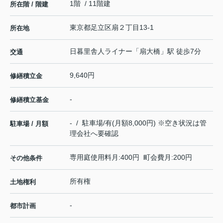
1階 / 11階建
所在階 / 階建
東京都
足立区
扇
２丁目13-1
所在地
日暮里舎人ライナー
「
扇大橋
」駅 徒歩7分
交通
9,640円
修繕積立金
-
修繕積立基金
- / 駐車場/有(月額8,000円) ※空き状況は管
駐車場 / 月額
理会社へ要確認
専用庭使用料月:400円 町会費月:200円
その他条件
所有権
土地権利
-
都市計画