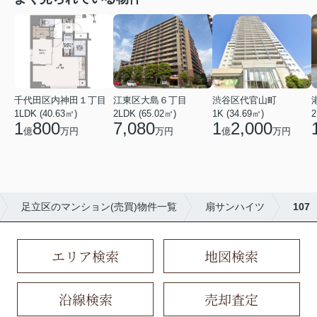
千代田区内神田１丁目
江東区大島６丁目
渋谷区代官山町
1LDK (40.63㎡)
2LDK (65.02㎡)
1K (34.69㎡)
2
1
800
7,080
1
2,000
億
万円
万円
億
万円
足立区のマンション(売買)物件一覧
扇サンハイツ
107
エリア検索
地図検索
沿線検索
売却査定