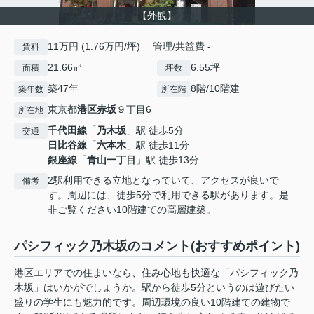
【外観】
11万円 (1.76万円/坪) 管理/共益費 -
賃料
21.66㎡
6.55坪
面積
坪数
築47年
8階/10階建
築年数
所在階
東京都
港区
赤坂
９丁目6
所在地
千代田線
「
乃木坂
」駅 徒歩5分
交通
日比谷線
「
六本木
」駅 徒歩11分
銀座線
「
青山一丁目
」駅 徒歩13分
2駅利用できる立地となっていて、アクセスが良いで
備考
す。周辺には、徒歩5分で利用できる駅があります。是
非ご覧ください10階建ての高層建築。
パシフィック乃木坂のコメント(おすすめポイント)
港区エリアでの住まいなら、住み心地も快適な「パシフィック乃
木坂」はいかがでしょうか。駅から徒歩5分というのは遊びたい
盛りの学生にも魅力的です。周辺環境の良い10階建ての建物で