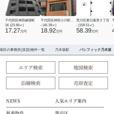
千代田区神田練塀町
千代田区神田小川町３丁目
荒川区東日暮里５丁目
1K (23.88㎡)
- (46.39㎡)
- (159.51㎡)
-
17.27
18.92
58.39
万円
万円
万円
港区の事務所(賃貸)物件一覧
乃木坂駅
パシフィック乃木坂
エリア検索
地図検索
沿線検索
売却査定
NEWS
人気エリア案内
新着物件
墨田区