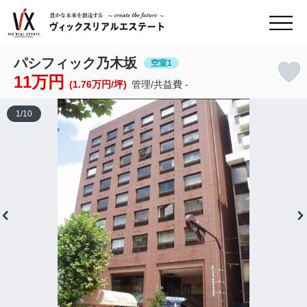
パシフィック乃木坂
空室1
11万円
(1.76万円/坪)
管理/共益費 -
1
/
10