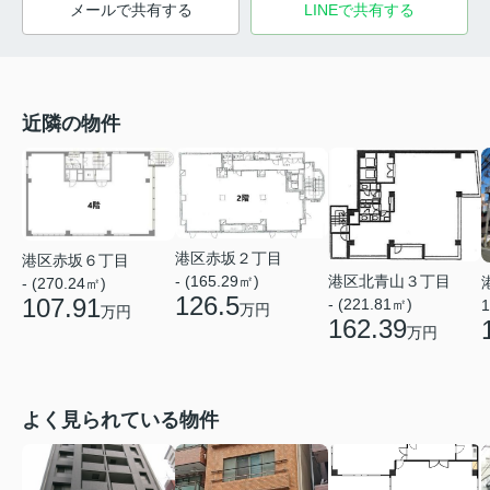
メールで共有する
LINEで共有する
近隣の物件
港区赤坂２丁目
港区赤坂６丁目
港区北青山３丁目
- (165.29㎡)
- (270.24㎡)
126.5
107.91
- (221.81㎡)
1
万円
万円
162.39
万円
よく見られている物件