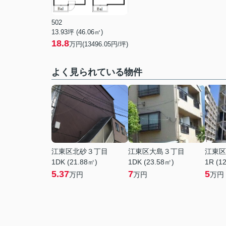
502
13.93坪 (46.06㎡)
18.8
万円(13496.05円/坪)
よく見られている物件
江東区北砂３丁目
江東区大島３丁目
江東区
1DK (21.88㎡)
1DK (23.58㎡)
1R (1
5.37
7
5
万円
万円
万円