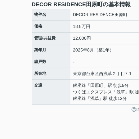
DECOR RESIDENCE田原町の基本情報
物件名
DECOR RESIDENCE田原町
価格
18.8万円
管理/共益費
12,000円
築年月
2025年8月（築1年）
総戸数
-
所在地
東京都
台東区
西浅草
２丁目7-1
交通
銀座線
「
田原町
」駅 徒歩5分
つくばエクスプレス
「
浅草
」駅 
銀座線
「
浅草
」駅 徒歩12分