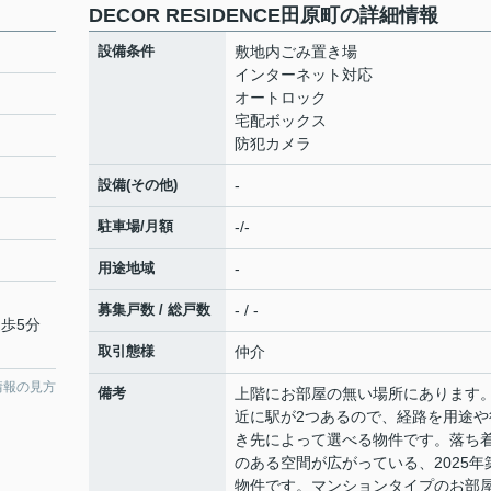
DECOR RESIDENCE田原町の詳細情報
設備条件
敷地内ごみ置き場
インターネット対応
オートロック
宅配ボックス
防犯カメラ
設備(その他)
-
駐車場/月額
-/-
用途地域
-
募集戸数 / 総戸数
- / -
徒歩5分
取引態様
仲介
情報の見方
備考
上階にお部屋の無い場所にあります
近に駅が2つあるので、経路を用途や
き先によって選べる物件です。落ち
のある空間が広がっている、2025年
物件です。マンションタイプのお部