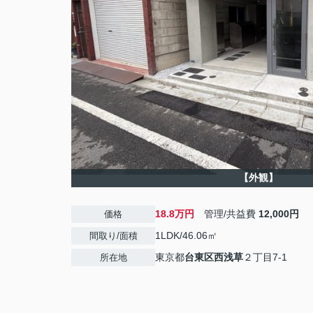
【外観】
18.8万円
管理/共益費
12,000円
価格
1LDK/46.06㎡
間取り/面積
東京都
台東区
西浅草
２丁目7-1
所在地